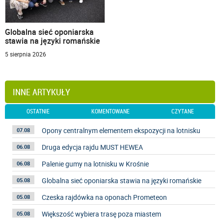
Globalna sieć oponiarska
stawia na języki romańskie
5 sierpnia 2026
INNE ARTYKUŁY
OSTATNIE
KOMENTOWANE
CZYTANE
Opony centralnym elementem ekspozycji na lotnisku
07.08
Druga edycja rajdu MUST HEWEA
06.08
Palenie gumy na lotnisku w Krośnie
06.08
Globalna sieć oponiarska stawia na języki romańskie
05.08
Czeska rajdówka na oponach Prometeon
05.08
Większość wybiera trasę poza miastem
05.08