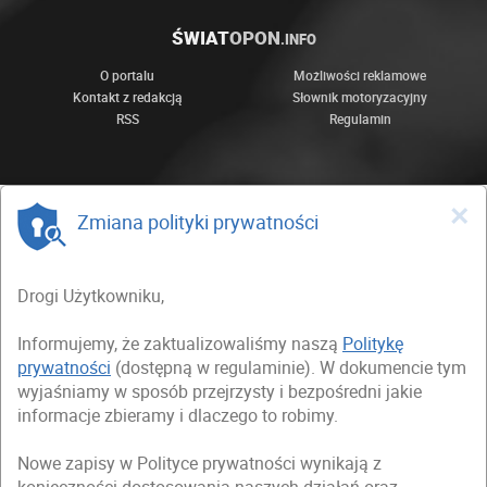
ŚWIAT
OPON
.INFO
O portalu
Możliwości reklamowe
Kontakt z redakcją
Słownik motoryzacyjny
RSS
Regulamin
×
Zmiana polityki prywatności
Drogi Użytkowniku,
Informujemy, że zaktualizowaliśmy naszą
Politykę
prywatności
(dostępną w regulaminie). W dokumencie tym
wyjaśniamy w sposób przejrzysty i bezpośredni jakie
informacje zbieramy i dlaczego to robimy.
Nowe zapisy w Polityce prywatności wynikają z
konieczności dostosowania naszych działań oraz