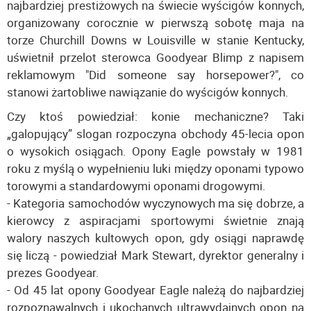
najbardziej prestiżowych na świecie wyścigów konnych,
organizowany corocznie w pierwszą sobotę maja na
torze Churchill Downs w Louisville w stanie Kentucky,
uświetnił przelot sterowca Goodyear Blimp z napisem
reklamowym "Did someone say horsepower?", co
stanowi żartobliwe nawiązanie do wyścigów konnych.
Czy ktoś powiedział: konie mechaniczne? Taki
„galopujący” slogan rozpoczyna obchody 45-lecia opon
o wysokich osiągach. Opony Eagle powstały w 1981
roku z myślą o wypełnieniu luki między oponami typowo
torowymi a standardowymi oponami drogowymi.
- Kategoria samochodów wyczynowych ma się dobrze, a
kierowcy z aspiracjami sportowymi świetnie znają
walory naszych kultowych opon, gdy osiągi naprawdę
się liczą - powiedział Mark Stewart, dyrektor generalny i
prezes Goodyear.
- Od 45 lat opony Goodyear Eagle należą do najbardziej
rozpoznawalnych i ukochanych ultrawydajnych opon na