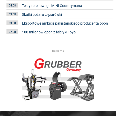
Testy terenowego MINI Countrymana
04.08
Skutki pożaru ciężarówki
03.08
Eksportowe ambicje pakistańskiego producenta opon
03.08
100 milionów opon z fabryki Toyo
02.08
Reklama