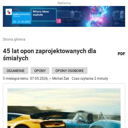
Reklama
Strona główna
45 lat opon zaprojektowanych dla
wydru
PDF
śmiałych
podst
do
OGUMIENIE
OPONY
OPONY OSOBOWE
3 miesiące temu 07.05.2026, ~ Michał Żak Czas czytania 2 minuty