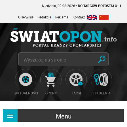
Niedziela, 09-08-2026
• DO TARGÓW POZOSTAŁO -1 DNI
O serwisie
Redakcja
Reklama
Kontakt
AKTUALNOŚCI
OPONY
TARGI
SZKOLENIA
Menu
Rozwiń
nawigację