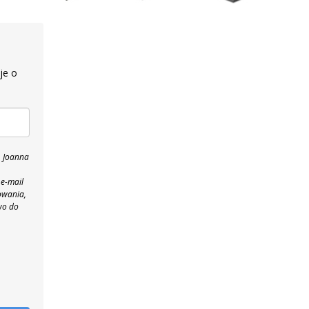
je o
, Joanna
 e-mail
owania,
wo do