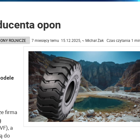
ducenta opon
ONY ROLNICZE
7 miesięcy temu 15.12.2025, ~ Michał Żak Czas czytania 1 mi
modele
e firma
ą
VF), a
ą do