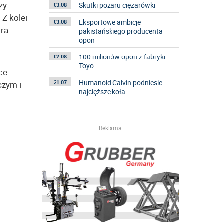
zy
Skutki pożaru ciężarówki
03.08
 Z kolei
Eksportowe ambicje
03.08
ora
pakistańskiego producenta
opon
100 milionów opon z fabryki
02.08
Toyo
ce
Humanoid Calvin podniesie
czym i
31.07
najcięższe koła
Reklama