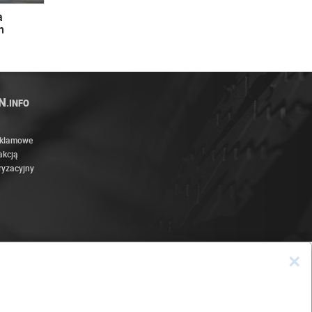
a
n
N
.INFO
eklamowe
akcją
ryzacyjny
×