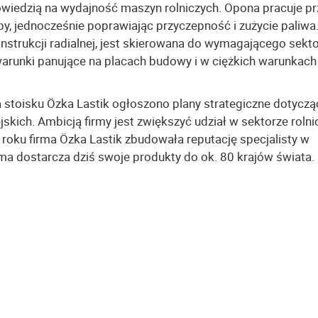
iedzią na wydajność maszyn rolniczych. Opona pracuje pr
by, jednocześnie poprawiając przyczepność i zużycie paliwa.
nstrukcji radialnej, jest skierowana do wymagającego sekt
arunki panujące na placach budowy i w ciężkich warunkach
stoisku Özka Lastik ogłoszono plany strategiczne dotyczą
skich. Ambicją firmy jest zwiększyć udział w sektorze rolni
oku firma Özka Lastik zbudowała reputację specjalisty w
rma dostarcza dziś swoje produkty do ok. 80 krajów świata.