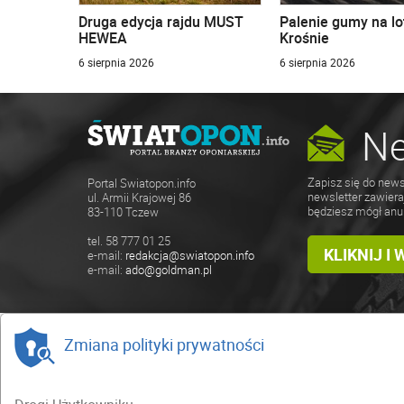
Druga edycja rajdu MUST
Palenie gumy na lo
HEWEA
Krośnie
6 sierpnia 2026
6 sierpnia 2026
Ne
Zapisz się do news
Portal Swiatopon.info
newsletter zawiera
ul. Armii Krajowej 86
będziesz mógł anu
83-110 Tczew
tel. 58 777 01 25
KLIKNIJ I
e-mail:
redakcja@swiatopon.info
e-mail:
ado@goldman.pl
Zmiana polityki prywatności