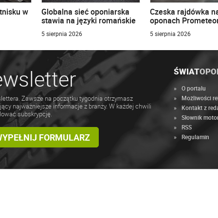
tnisku w
Globalna sieć oponiarska
Czeska rajdówka n
stawia na języki romańskie
oponach Prometeo
5 sierpnia 2026
5 sierpnia 2026
wsletter
ŚWIAT
OPO
O portalu
Możliwości r
lettera. Zawsze na początku tygodnia otrzymasz
jący najważniejsze informacje z branży. W każdej chwili
Kontakt z red
lować subskrypcję.
Słownik moto
RSS
 WYPEŁNIJ FORMULARZ
Regulamin