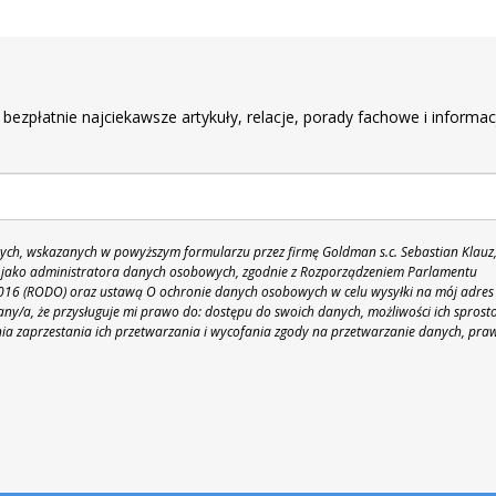
r
 bezpłatnie najciekawsze artykuły, relacje, porady fachowe i informac
h, wskazanych w powyższym formularzu przez firmę Goldman s.c. Sebastian Klauz
 86 jako administratora danych osobowych, zgodnie z Rozporządzeniem Parlamentu
 2016 (RODO) oraz ustawą O ochronie danych osobowych w celu wysyłki na mój adres
y/a, że przysługuje mi prawo do: dostępu do swoich danych, możliwości ich sprost
nia zaprzestania ich przetwarzania i wycofania zgody na przetwarzanie danych, pra