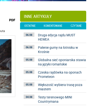
INNE ARTYKUŁY
wydrukuj
PDF
podstronę
OSTATNIE
KOMENTOWANE
CZYTANE
do
nuta
Druga edycja rajdu MUST
06.08
HEWEA
Palenie gumy na lotnisku w
06.08
Krośnie
Globalna sieć oponiarska stawia
05.08
na języki romańskie
Czeska rajdówka na oponach
05.08
Prometeon
Większość wybiera trasę poza
05.08
miastem
Testy terenowego MINI
04.08
Countrymana