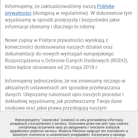
Informujemy, że zaktualizowaliśmy naszą
Politykę
prywatności
(dostępną w regulaminie). W dokumencie tym
wyjaśniamy w sposób przejrzysty i bezpośredni jakie
informacje zbieramy i dlaczego to robimy.
Nowe zapisy w Polityce prywatności wynikają z
konieczności dostosowania naszych działań oraz
dokumentacji do nowych wymagań europejskiego
Rozporządzenia o Ochronie Danych Osobowych (RODO),
które będzie stosowane od 25 maja 2018 r.
Informujemy jednocześnie, że nie zmieniamy niczego w
aktualnych ustawieniach ani sposobie przetwarzania
danych. Ulepszamy natomiast opis naszych procedur i
dokładniej wyjaśniamy, jak przetwarzamy Twoje dane
osobowe oraz jakie prawa przysługują naszym
użytkownikom.
Wykorzystujemy "ciasteczka" (cookies) w celu gromadzenia informacji
związanych z korzystaniem z serwisu. Stosowane przez nas pliki typu cookies
Zapraszamy Cię do zapoznania się ze zmienioną
Polityką
umożliwiają utrzymanie sesji po zalogowaniu i tworzenie statystyk
oglądalności podstron serwisu. Możecie Państwo wyłączyć ten mechanizm w
prywatności
(dostępną w regulaminie).
dowolnym momencie w ustawieniach przeglądarki. Korzystanie z naszego