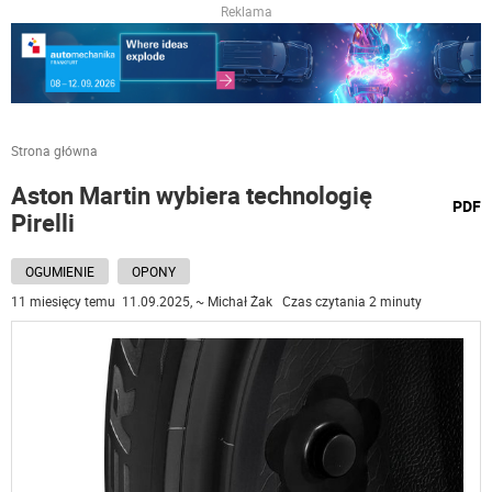
Reklama
Strona główna
Aston Martin wybiera technologię
wydru
PDF
Pirelli
podst
do
OGUMIENIE
OPONY
11 miesięcy temu 11.09.2025, ~ Michał Żak Czas czytania 2 minuty