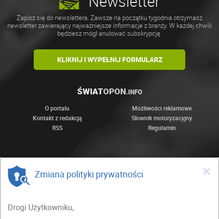
Newsletter
Zapisz się do newslettera. Zawsze na początku tygodnia otrzymasz
newsletter zawierający najważniejsze informacje z branży. W każdej chwili
będziesz mógł anulować subskrypcję.
KLIKNIJ I WYPEŁNIJ FORMULARZ
ŚWIAT
OPON
.INFO
O portalu
Możliwości reklamowe
Kontakt z redakcją
Słownik motoryzacyjny
RSS
Regulamin
×
Zmiana polityki prywatności
Drogi Użytkowniku,