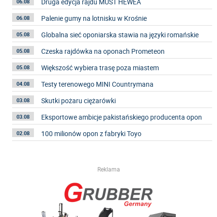
Druga edycja rajdu MUST HEWEA
06.08
Palenie gumy na lotnisku w Krośnie
06.08
Globalna sieć oponiarska stawia na języki romańskie
05.08
Czeska rajdówka na oponach Prometeon
05.08
Większość wybiera trasę poza miastem
05.08
Testy terenowego MINI Countrymana
04.08
Skutki pożaru ciężarówki
03.08
Eksportowe ambicje pakistańskiego producenta opon
03.08
100 milionów opon z fabryki Toyo
02.08
Reklama