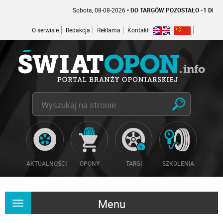
Sobota, 08-08-2026
• DO TARGÓW POZOSTAŁO -1 DNI
O serwisie
Redakcja
Reklama
Kontakt
AKTUALNOŚCI
OPONY
TARGI
SZKOLENIA
Menu
Rozwiń
nawigację