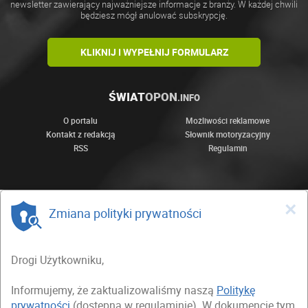
newsletter zawierający najważniejsze informacje z branży. W każdej chwili
będziesz mógł anulować subskrypcję.
KLIKNIJ I WYPEŁNIJ FORMULARZ
ŚWIAT
OPON
.INFO
O portalu
Możliwości reklamowe
Kontakt z redakcją
Słownik motoryzacyjny
RSS
Regulamin
×
Zmiana polityki prywatności
Drogi Użytkowniku,
Informujemy, że zaktualizowaliśmy naszą
Politykę
prywatności
(dostępną w regulaminie). W dokumencie tym