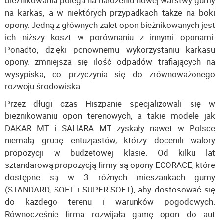
bieżnikowania polega na nałożeniu nowej warstwy gumy
na karkas, a w niektórych przypadkach także na boki
opony. Jedną z głównych zalet opon bieżnikowanych jest
ich niższy koszt w porównaniu z innymi oponami.
Ponadto, dzięki ponownemu wykorzystaniu karkasu
opony, zmniejsza się ilość odpadów trafiających na
wysypiska, co przyczynia się do zrównoważonego
rozwoju środowiska.
Przez długi czas Hiszpanie specjalizowali się w
bieżnikowaniu opon terenowych, a takie modele jak
DAKAR MT i SAHARA MT zyskały nawet w Polsce
niemałą grupę entuzjastów, którzy docenili walory
propozycji w budżetowej klasie. Od kilku lat
sztandarową propozycją firmy są opony ECORACE, które
dostępne są w 3 różnych mieszankach gumy
(STANDARD, SOFT i SUPER-SOFT), aby dostosować się
do każdego terenu i warunków pogodowych.
Równocześnie firma rozwijała gamę opon do aut