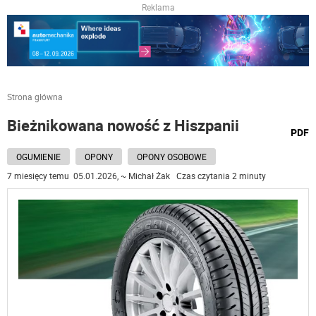
Reklama
Strona główna
Bieżnikowana nowość z Hiszpanii
wydru
PDF
podst
do
OGUMIENIE
OPONY
OPONY OSOBOWE
7 miesięcy temu 05.01.2026, ~ Michał Żak Czas czytania 2 minuty