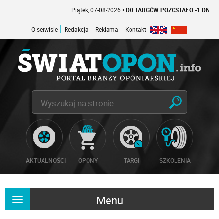
Piątek, 07-08-2026
• DO TARGÓW POZOSTAŁO -1 DNI
O serwisie
Redakcja
Reklama
Kontakt
AKTUALNOŚCI
OPONY
TARGI
SZKOLENIA
Menu
Rozwiń
nawigację