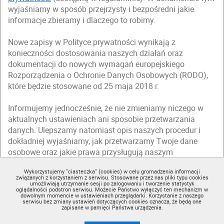
wyjaśniamy w sposób przejrzysty i bezpośredni jakie
informacje zbieramy i dlaczego to robimy.
Nowe zapisy w Polityce prywatności wynikają z
konieczności dostosowania naszych działań oraz
dokumentacji do nowych wymagań europejskiego
Rozporządzenia o Ochronie Danych Osobowych (RODO),
które będzie stosowane od 25 maja 2018 r.
Informujemy jednocześnie, że nie zmieniamy niczego w
aktualnych ustawieniach ani sposobie przetwarzania
danych. Ulepszamy natomiast opis naszych procedur i
dokładniej wyjaśniamy, jak przetwarzamy Twoje dane
osobowe oraz jakie prawa przysługują naszym
użytkownikom.
Wykorzystujemy "ciasteczka" (cookies) w celu gromadzenia informacji
związanych z korzystaniem z serwisu. Stosowane przez nas pliki typu cookies
Zapraszamy Cię do zapoznania się ze zmienioną
Polityką
umożliwiają utrzymanie sesji po zalogowaniu i tworzenie statystyk
oglądalności podstron serwisu. Możecie Państwo wyłączyć ten mechanizm w
prywatności
(dostępną w regulaminie).
dowolnym momencie w ustawieniach przeglądarki. Korzystanie z naszego
serwisu bez zmiany ustawień dotyczących cookies oznacza, że będą one
zapisane w pamięci Państwa urządzenia.
Nie teraz