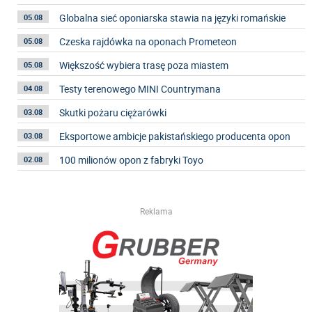
Globalna sieć oponiarska stawia na języki romańskie
05.08
Czeska rajdówka na oponach Prometeon
05.08
Większość wybiera trasę poza miastem
05.08
Testy terenowego MINI Countrymana
04.08
Skutki pożaru ciężarówki
03.08
Eksportowe ambicje pakistańskiego producenta opon
03.08
100 milionów opon z fabryki Toyo
02.08
Reklama