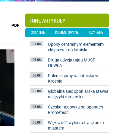
INNE ARTYKUŁY
wydrukuj
PDF
podstronę
OSTATNIE
KOMENTOWANE
CZYTANE
do
Opony centralnym elementem
07.08
ekspozycji na lotnisku
Druga edycja rajdu MUST
06.08
HEWEA
Palenie gumy na lotnisku w
06.08
Krośnie
Globalna sieć oponiarska stawia
05.08
na języki romańskie
Czeska rajdówka na oponach
05.08
Prometeon
Większość wybiera trasę poza
05.08
miastem