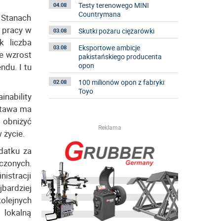
Testy terenowego MINI
04.08
Countrymana
 Stanach
 pracy w
Skutki pożaru ciężarówki
03.08
k liczba
Eksportowe ambicje
03.08
e wzrost
pakistańskiego producenta
opon
ndu. I tu
100 milionów opon z fabryki
02.08
Toyo
inability
stawa ma
i obniżyć
Reklama
 życie.
datku za
czonych.
istracji
bardziej
kolejnych
 lokalną