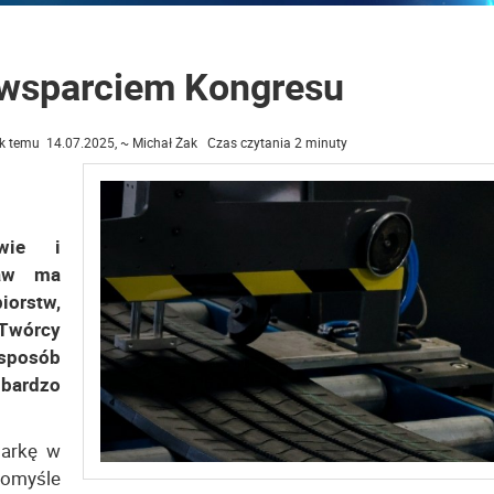
 wsparciem Kongresu
k temu 14.07.2025, ~ Michał Żak Czas czytania 2 minuty
twie i
taw ma
iorstw,
Twórcy
 sposób
bardzo
darkę w
omyśle