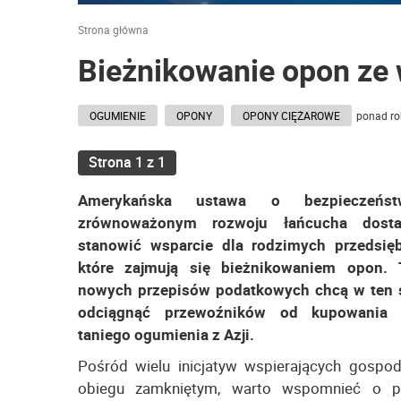
Strona główna
Bieżnikowanie opon ze
OGUMIENIE
OPONY
OPONY CIĘŻAROWE
ponad ro
Strona 1 z 1
Amerykańska ustawa o bezpieczeńs
zrównoważonym rozwoju łańcucha dos
stanowić wsparcie dla rodzimych przedsięb
które zajmują się bieżnikowaniem opon. 
nowych przepisów podatkowych chcą w ten
odciągnąć przewoźników od kupowania 
taniego ogumienia z Azji.
Pośród wielu inicjatyw wspierających gospo
obiegu zamkniętym, warto wspomnieć o p