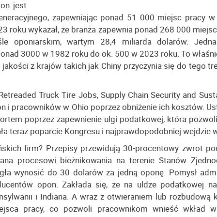
on jest
eneracyjnego, zapewniając ponad 51 000 miejsc pracy w
23 roku wykazał, że branża zapewnia ponad 268 000 miejsc
e oponiarskim, wartym 28,4 miliarda dolarów. Jedna
onad 3000 w 1982 roku do ok. 500 w 2023 roku. To właśni
akości z krajów takich jak Chiny przyczynia się do tego tre
treaded Truck Tire Jobs, Supply Chain Security and Susta
on i pracowników w Ohio poprzez obniżenie ich kosztów. U
portem poprzez zapewnienie ulgi podatkowej, która pozwol
ła teraz poparcie Kongresu i najprawdopodobniej wejdzie w
ńskich firm? Przepisy przewidują 30-procentowy zwrot po
ana procesowi bieżnikowania na terenie Stanów Zjedno
ła wynosić do 30 dolarów za jedną oponę. Pomysł admin
ucentów opon. Zakłada się, że na uldze podatkowej naj
Pensylwanii i Indiana. A wraz z otwieraniem lub rozbudową 
ejsca pracy, co pozwoli pracownikom wnieść wkład w