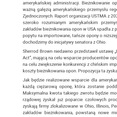
amerykańskiej administracji. Bieżnikowanie op
ważną gałęzią amerykańskiego przemysłu reg
Zjednoczonych. Raport organizacji USTMA z 20
szeroko rozumianym amerykańskim przemyśl
zakładów bieżnikowania opon w USA spadła z p
popytu na importowane, tańsze opony o niższej j
dochodzimy do inicjatywy senatora z Ohio.
Sherrod Brown niedawno przedstawił ustawę „Re
Act”, mającą na celu wsparcie producentów op
na celu zwiększenie konkurencji z chińskim im
koszty bieżnikowania opon. Propozycja ta zyska
Jak będzie realizowane wsparcie dla ameryka
każdą ciężarową oponę, która zostanie podd
Maksymalna kwota takiego zwrotu będzie mog
rządowej zyskał już poparcie czołowych prod
zyskają firmy zlokalizowane w Ohio, Illinois, 
zakładów bieżnikowania, powstaną nowe mi