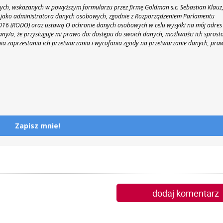
h, wskazanych w powyższym formularzu przez firmę Goldman s.c. Sebastian Klauz
 86 jako administratora danych osobowych, zgodnie z Rozporządzeniem Parlamentu
 2016 (RODO) oraz ustawą O ochronie danych osobowych w celu wysyłki na mój adres
y/a, że przysługuje mi prawo do: dostępu do swoich danych, możliwości ich sprost
nia zaprzestania ich przetwarzania i wycofania zgody na przetwarzanie danych, pra
Zapisz mnie!
dodaj komentarz