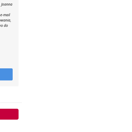
, Joanna
 e-mail
owania,
wo do