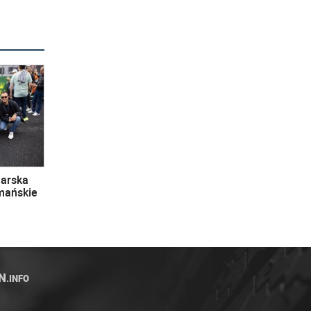
iarska
omańskie
N
.INFO