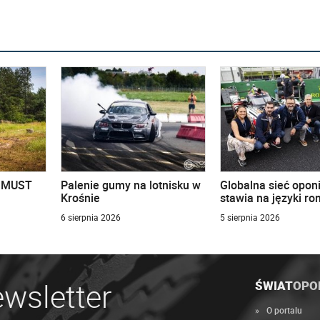
u MUST
Palenie gumy na lotnisku w
Globalna sieć opon
Krośnie
stawia na języki r
6 sierpnia 2026
5 sierpnia 2026
wsletter
ŚWIAT
OPO
O portalu