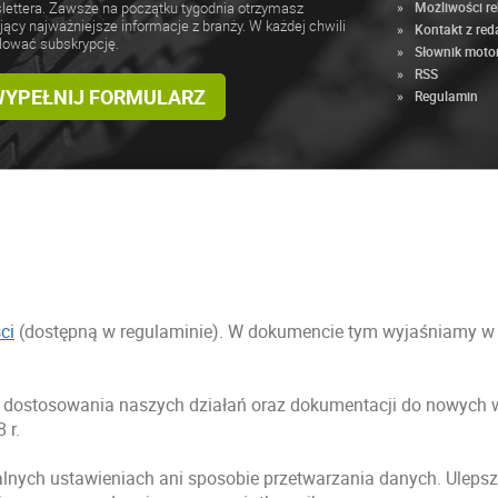
Możliwości r
lettera. Zawsze na początku tygodnia otrzymasz
jący najważniejsze informacje z branży. W każdej chwili
Kontakt z red
lować subskrypcję.
Słownik moto
RSS
 WYPEŁNIJ FORMULARZ
Regulamin
ci
(dostępną w regulaminie). W dokumencie tym wyjaśniamy w sp
ci dostosowania naszych działań oraz dokumentacji do nowyc
 r.
lnych ustawieniach ani sposobie przetwarzania danych. Ulepsz