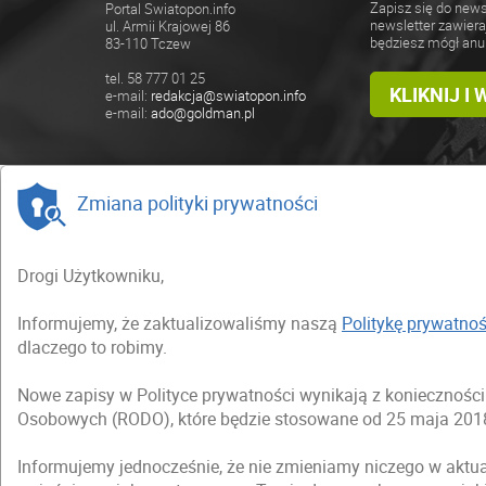
Zapisz się do news
Portal Swiatopon.info
newsletter zawiera
ul. Armii Krajowej 86
będziesz mógł anu
83-110 Tczew
tel. 58 777 01 25
KLIKNIJ I
e-mail:
redakcja@swiatopon.info
e-mail:
ado@goldman.pl
Zmiana polityki prywatności
Drogi Użytkowniku,
Informujemy, że zaktualizowaliśmy naszą
Politykę prywatnoś
dlaczego to robimy.
Nowe zapisy w Polityce prywatności wynikają z koniecznoś
Osobowych (RODO), które będzie stosowane od 25 maja 2018
Informujemy jednocześnie, że nie zmieniamy niczego w aktua