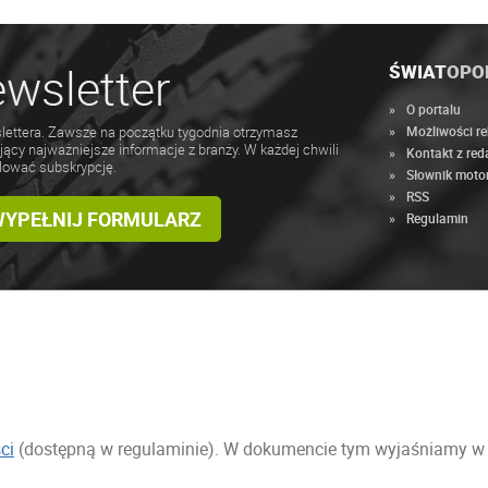
wsletter
ŚWIAT
OPO
O portalu
Możliwości r
lettera. Zawsze na początku tygodnia otrzymasz
jący najważniejsze informacje z branży. W każdej chwili
Kontakt z red
lować subskrypcję.
Słownik moto
RSS
 WYPEŁNIJ FORMULARZ
Regulamin
ci
(dostępną w regulaminie). W dokumencie tym wyjaśniamy w sp