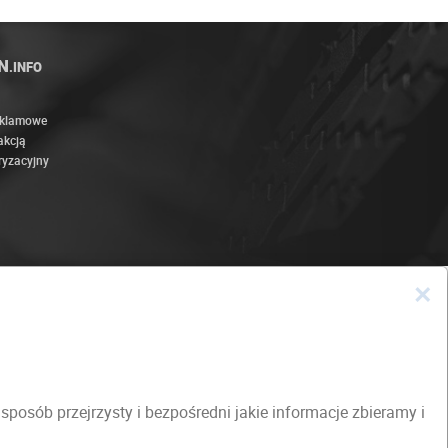
N
.INFO
eklamowe
akcją
ryzacyjny
×
osób przejrzysty i bezpośredni jakie informacje zbieramy i