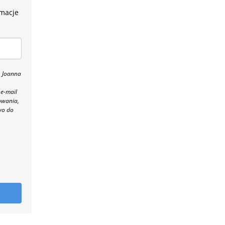
rmacje
, Joanna
 e-mail
owania,
wo do