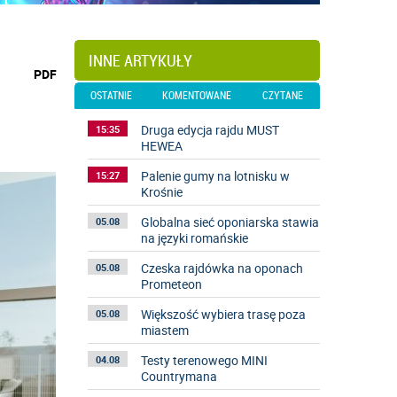
INNE ARTYKUŁY
wydrukuj
PDF
podstronę
OSTATNIE
KOMENTOWANE
CZYTANE
do
Druga edycja rajdu MUST
15:35
HEWEA
Palenie gumy na lotnisku w
15:27
Krośnie
Globalna sieć oponiarska stawia
05.08
na języki romańskie
Czeska rajdówka na oponach
05.08
Prometeon
Większość wybiera trasę poza
05.08
miastem
Testy terenowego MINI
04.08
Countrymana