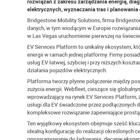
rozwiązań z zakresu zarządzania energią, diag
elektrycznych, wyznaczania tras i planowania 
Bridgestone Mobility Solutions, firma Bridgest
danych, w tym wiodącym w Europie rozwiązaniu 
w Las Vegas uruchomienie pierwszej na świecie
EV Services Platform to unikalny ekosystem, k
energii w ramach jednej platformy. Firmy posi
usług EV łatwiej, szybciej i przy niższych kosztac
działania pojazdów elektrycznych.
Platforma tworzy płynne połączenie między pos
zużycia energii. Webfleet, cieszące się globaln
wprowadzający na rynek EV Services Platform,
usługi dla EV świadczone przez podłączonych d
kompleksowe rozwiązanie zapewniające prostą i 
Ten wyjątkowy ekosystem obejmuje sześć kluczo
idealną konfigurację do realizacji określonych 
oprogramowanie do ładowania: zlecanie eksper