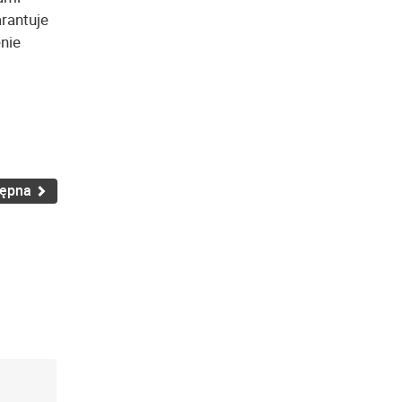
arantuje
nie
tępna