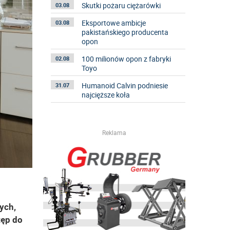
Skutki pożaru ciężarówki
03.08
Eksportowe ambicje
03.08
pakistańskiego producenta
opon
100 milionów opon z fabryki
02.08
Toyo
Humanoid Calvin podniesie
31.07
najcięższe koła
Reklama
ych,
tęp do