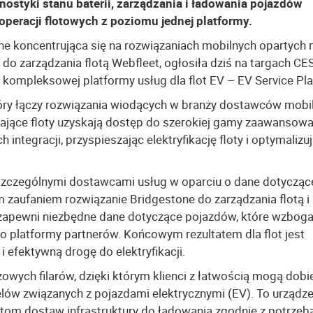
nostyki stanu baterii, zarządzania i ładowania pojazdów
operacji flotowych z poziomu jednej platformy.
one koncentrująca się na rozwiązaniach mobilnych opartych 
do zarządzania flotą Webfleet, ogłosiła dziś na targach C
 kompleksowej platformy usług dla flot EV – EV Service Pla
tóry łączy rozwiązania wiodących w branży dostawców mobil
adające floty uzyskają dostęp do szerokiej gamy zaawansow
h integracji, przyspieszając elektryfikację floty i optymalizu
zczególnymi dostawcami usług w oparciu o dane dotyczące 
ym zaufaniem rozwiązanie Bridgestone do zarządzania flotą i
 zapewni niezbędne dane dotyczące pojazdów, które wzbog
o platformy partnerów. Końcowym rezultatem dla flot jest
efektywną drogę do elektryfikacji.
wych filarów, dzięki którym klienci z łatwością mogą dobi
celów związanych z pojazdami elektrycznymi (EV). To urządze
tom dostaw infrastruktury do ładowania zgodnie z potrzeb