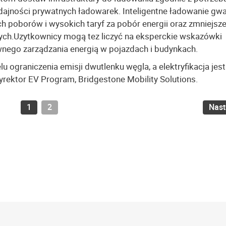
wydajności prywatnych ładowarek. Inteligentne ładowanie gw
h poborów i wysokich taryf za pobór energii oraz zmniejsze
nych.Uzytkownicy mogą tez liczyć na eksperckie wskazówki
ywnego zarządzania energią w pojazdach i budynkach.
u ograniczenia emisji dwutlenku węgla, a elektryfikacja jest
 dyrektor EV Program, Bridgestone Mobility Solutions.
1
2
Nas