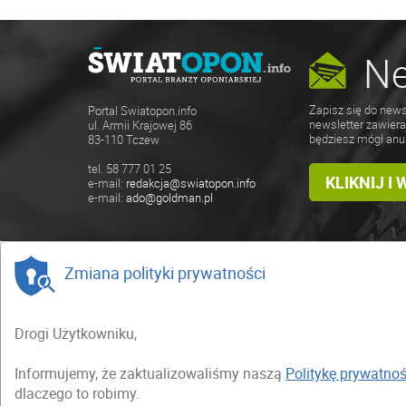
Ne
Zapisz się do news
Portal Swiatopon.info
newsletter zawiera
ul. Armii Krajowej 86
będziesz mógł anu
83-110 Tczew
tel. 58 777 01 25
KLIKNIJ I
e-mail:
redakcja@swiatopon.info
e-mail:
ado@goldman.pl
Zmiana polityki prywatności
Drogi Użytkowniku,
Informujemy, że zaktualizowaliśmy naszą
Politykę prywatnoś
dlaczego to robimy.