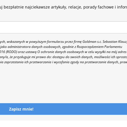
j bezpłatnie najciekawsze artykuły, relacje, porady fachowe i info
h, wskazanych w powyższym formularzu przez firmę Goldman s.c. Sebastian Klauz
 86 jako administratora danych osobowych, zgodnie z Rozporządzeniem Parlamentu
 2016 (RODO) oraz ustawą O ochronie danych osobowych w celu wysyłki na mój adres
y/a, że przysługuje mi prawo do: dostępu do swoich danych, możliwości ich sprost
nia zaprzestania ich przetwarzania i wycofania zgody na przetwarzanie danych, pra
Zapisz mnie!