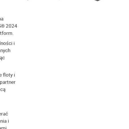
na
ES® 2024
tform.
ności i
anych
jąc
floty i
 partner
acą
erać
nia i
ami