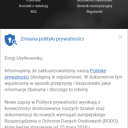
Kontakt z redakcją
Słownik motoryzacyjny
RSS
Regulamin
×
Zmiana polityki prywatności
Drogi Użytkowniku,
Informujemy, że zaktualizowaliśmy naszą
Politykę
prywatności
(dostępną w regulaminie). W dokumencie tym
wyjaśniamy w sposób przejrzysty i bezpośredni jakie
informacje zbieramy i dlaczego to robimy.
Nowe zapisy w Polityce prywatności wynikają z
konieczności dostosowania naszych działań oraz
dokumentacji do nowych wymagań europejskiego
Rozporządzenia o Ochronie Danych Osobowych (RODO),
które będzie stosowane od 25 maja 2018 r.