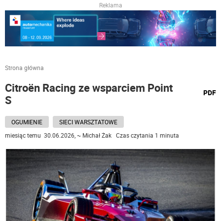
Reklama
Strona główna
Citroën Racing ze wsparciem Point
wydru
PDF
S
podst
do
OGUMIENIE
SIECI WARSZTATOWE
miesiąc temu 30.06.2026, ~ Michał Żak Czas czytania 1 minuta