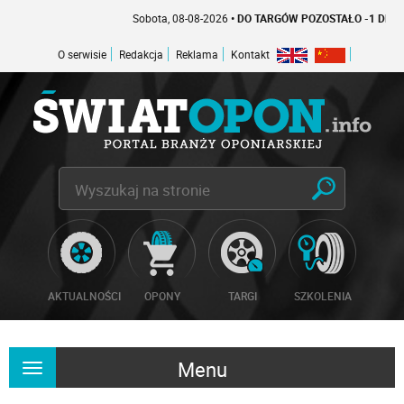
Sobota, 08-08-2026
• DO TARGÓW POZOSTAŁO -1 DNI
O serwisie
Redakcja
Reklama
Kontakt
AKTUALNOŚCI
OPONY
TARGI
SZKOLENIA
Menu
Rozwiń
nawigację