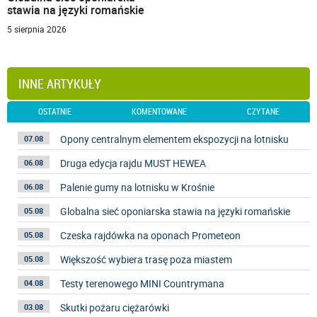
stawia na języki romańskie
5 sierpnia 2026
INNE ARTYKUŁY
OSTATNIE
KOMENTOWANE
CZYTANE
Opony centralnym elementem ekspozycji na lotnisku
07.08
Druga edycja rajdu MUST HEWEA
06.08
Palenie gumy na lotnisku w Krośnie
06.08
Globalna sieć oponiarska stawia na języki romańskie
05.08
Czeska rajdówka na oponach Prometeon
05.08
Większość wybiera trasę poza miastem
05.08
Testy terenowego MINI Countrymana
04.08
Skutki pożaru ciężarówki
03.08