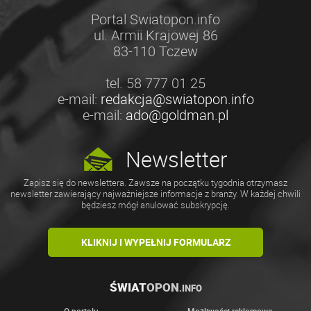
Portal Swiatopon.info
ul. Armii Krajowej 86
83-110 Tczew
tel. 58 777 01 25
e-mail:
redakcja@swiatopon.info
e-mail:
ado@goldman.pl
Newsletter
Zapisz się do newslettera. Zawsze na początku tygodnia otrzymasz
newsletter zawierający najważniejsze informacje z branży. W każdej chwili
będziesz mógł anulować subskrypcję.
KLIKNIJ I WYPEŁNIJ FORMULARZ
ŚWIAT
OPON
.INFO
O portalu
Możliwości reklamowe