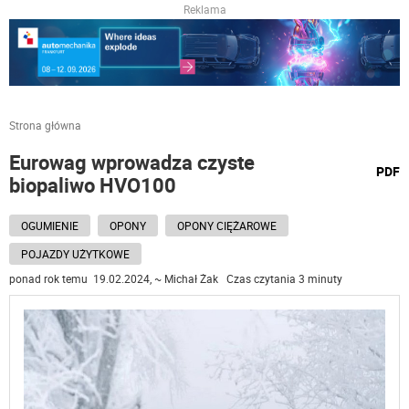
Reklama
Strona główna
Eurowag wprowadza czyste
wydru
PDF
biopaliwo HVO100
podst
do
OGUMIENIE
OPONY
OPONY CIĘŻAROWE
POJAZDY UŻYTKOWE
ponad rok temu 19.02.2024, ~ Michał Żak Czas czytania 3 minuty