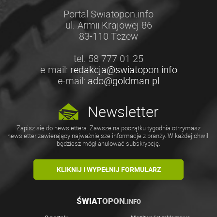
Portal Swiatopon.info
ul. Armii Krajowej 86
83-110 Tczew
tel. 58 777 01 25
e-mail:
redakcja@swiatopon.info
e-mail:
ado@goldman.pl
Newsletter
Zapisz się do newslettera. Zawsze na początku tygodnia otrzymasz
newsletter zawierający najważniejsze informacje z branży. W każdej chwili
będziesz mógł anulować subskrypcję.
KLIKNIJ I WYPEŁNIJ FORMULARZ
ŚWIAT
OPON
.INFO