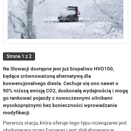
Strona 1 z 2
Na Słowacji dostępne jest już biopaliwo HVO100,
będące zrównoważoną alternatywą dla
konwencjonalnego diesla. Cechuje się ono nawet o
90% niższą emisją CO2, doskonałą wydajnością i mogą
go tankować pojazdy z nowoczesnymi silnikami
wysokoprężnymi bez konieczności wprowadzania
modyfikacji.
Pierwsza stacja, która oferuje tego typu rozwiązanie jest
obsługiwana przez Eurowag i jest zlokalizowana w