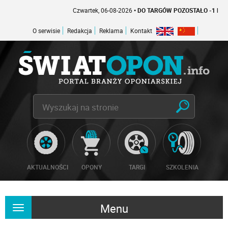
Czwartek, 06-08-2026
• DO TARGÓW POZOSTAŁO -1 DNI
O serwisie
Redakcja
Reklama
Kontakt
AKTUALNOŚCI
OPONY
TARGI
SZKOLENIA
Menu
Rozwiń
nawigację