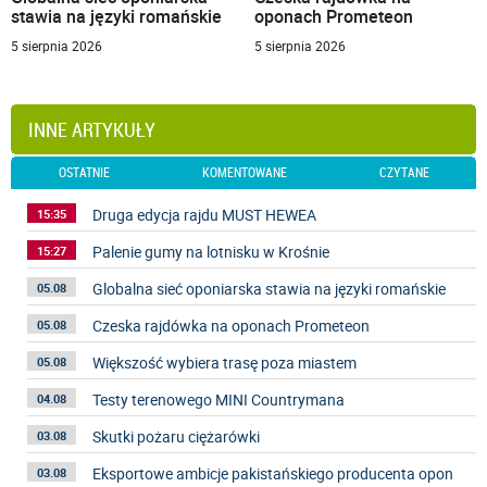
stawia na języki romańskie
oponach Prometeon
5 sierpnia 2026
5 sierpnia 2026
INNE ARTYKUŁY
OSTATNIE
KOMENTOWANE
CZYTANE
Druga edycja rajdu MUST HEWEA
15:35
Palenie gumy na lotnisku w Krośnie
15:27
Globalna sieć oponiarska stawia na języki romańskie
05.08
Czeska rajdówka na oponach Prometeon
05.08
Większość wybiera trasę poza miastem
05.08
Testy terenowego MINI Countrymana
04.08
Skutki pożaru ciężarówki
03.08
Eksportowe ambicje pakistańskiego producenta opon
03.08