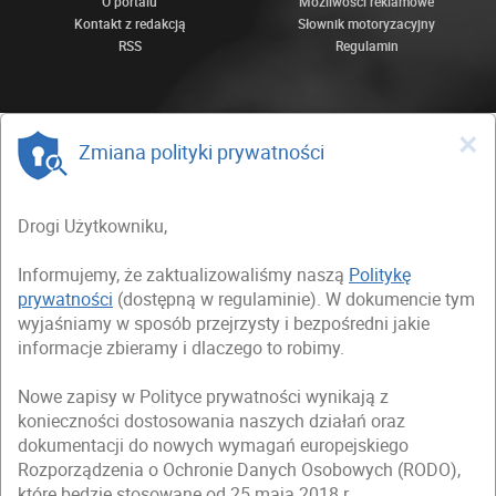
O portalu
Możliwości reklamowe
Kontakt z redakcją
Słownik motoryzacyjny
RSS
Regulamin
×
Zmiana polityki prywatności
Drogi Użytkowniku,
Informujemy, że zaktualizowaliśmy naszą
Politykę
prywatności
(dostępną w regulaminie). W dokumencie tym
wyjaśniamy w sposób przejrzysty i bezpośredni jakie
informacje zbieramy i dlaczego to robimy.
Nowe zapisy w Polityce prywatności wynikają z
konieczności dostosowania naszych działań oraz
dokumentacji do nowych wymagań europejskiego
Rozporządzenia o Ochronie Danych Osobowych (RODO),
które będzie stosowane od 25 maja 2018 r.