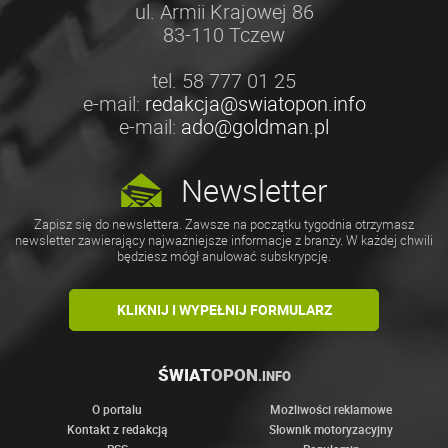
ul. Armii Krajowej 86
83-110 Tczew
tel. 58 777 01 25
e-mail:
redakcja@swiatopon.info
e-mail:
ado@goldman.pl
Newsletter
Zapisz się do newslettera. Zawsze na początku tygodnia otrzymasz
newsletter zawierający najważniejsze informacje z branży. W każdej chwili
będziesz mógł anulować subskrypcję.
KLIKNIJ I WYPEŁNIJ FORMULARZ
ŚWIAT
OPON
.INFO
O portalu
Możliwości reklamowe
Kontakt z redakcją
Słownik motoryzacyjny