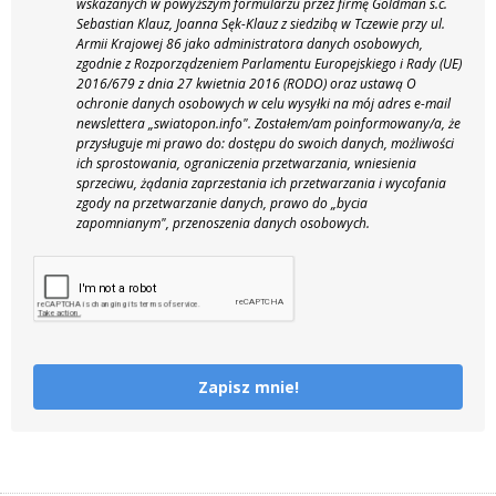
wskazanych w powyższym formularzu przez firmę Goldman s.c.
Sebastian Klauz, Joanna Sęk-Klauz z siedzibą w Tczewie przy ul.
Armii Krajowej 86 jako administratora danych osobowych,
zgodnie z Rozporządzeniem Parlamentu Europejskiego i Rady (UE)
2016/679 z dnia 27 kwietnia 2016 (RODO) oraz ustawą O
ochronie danych osobowych w celu wysyłki na mój adres e-mail
newslettera „swiatopon.info".
Zostałem/am poinformowany/a, że
przysługuje mi prawo do: dostępu do swoich danych, możliwości
ich sprostowania, ograniczenia przetwarzania, wniesienia
sprzeciwu, żądania zaprzestania ich przetwarzania i wycofania
zgody na przetwarzanie danych, prawo do „bycia
zapomnianym", przenoszenia danych osobowych.
Zapisz mnie!