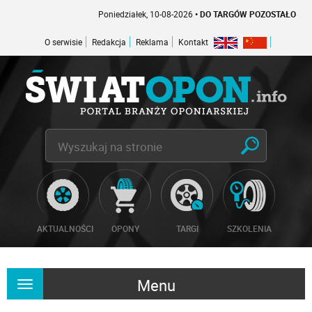
Poniedziałek, 10-08-2026
• DO TARGÓW POZOSTAŁO -1 DNI
O serwisie
Redakcja
Reklama
Kontakt
AKTUALNOŚCI
OPONY
TARGI
SZKOLENIA
Menu
Rozwiń
nawigację