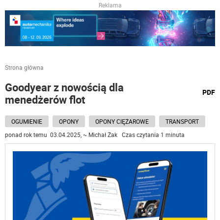
Reklama
Strona główna
Goodyear z nowością dla
wydru
PDF
menedżerów flot
podst
do
OGUMIENIE
OPONY
OPONY CIĘŻAROWE
TRANSPORT
ponad rok temu 03.04.2025, ~ Michał Żak Czas czytania 1 minuta