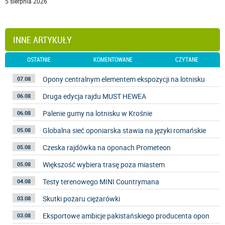
5 sierpnia 2026
INNE ARTYKUŁY
OSTATNIE
KOMENTOWANE
CZYTANE
Opony centralnym elementem ekspozycji na lotnisku
07.08
Druga edycja rajdu MUST HEWEA
06.08
Palenie gumy na lotnisku w Krośnie
06.08
Globalna sieć oponiarska stawia na języki romańskie
05.08
Czeska rajdówka na oponach Prometeon
05.08
Większość wybiera trasę poza miastem
05.08
Testy terenowego MINI Countrymana
04.08
Skutki pożaru ciężarówki
03.08
Eksportowe ambicje pakistańskiego producenta opon
03.08