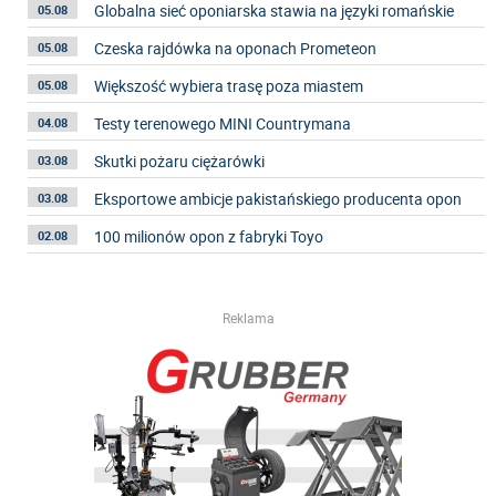
Globalna sieć oponiarska stawia na języki romańskie
05.08
Czeska rajdówka na oponach Prometeon
05.08
Większość wybiera trasę poza miastem
05.08
Testy terenowego MINI Countrymana
04.08
Skutki pożaru ciężarówki
03.08
Eksportowe ambicje pakistańskiego producenta opon
03.08
100 milionów opon z fabryki Toyo
02.08
Reklama