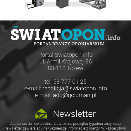
Portal Swiatopon.info
ul. Armii Krajowej 86
83-110 Tczew
tel. 58 777 01 25
e-mail:
redakcja@swiatopon.info
e-mail:
ado@goldman.pl
Newsletter
Zapisz się do newslettera. Zawsze na początku tygodnia otrzymasz
newsletter zawierający najważniejsze informacje z branży. W każdej chwili