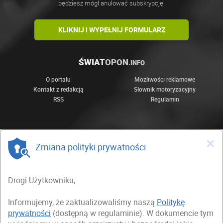
będziesz mógł anulować subskrypcję.
KLIKNIJ I WYPEŁNIJ FORMULARZ
ŚWIAT
OPON
.INFO
O portalu
Możliwości reklamowe
Kontakt z redakcją
Słownik motoryzacyjny
RSS
Regulamin
×
Zmiana polityki prywatności
Drogi Użytkowniku,
Informujemy, że zaktualizowaliśmy naszą
Politykę
prywatności
(dostępną w regulaminie). W dokumencie tym