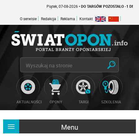
Piątek, 07-08-2026
• DO TARGÓW POZOSTAŁO -1 DNI
O serwisie
Redakcja
Reklama
Kontakt
AKTUALNOŚCI
OPONY
TARGI
SZKOLENIA
Menu
Rozwiń
nawigację