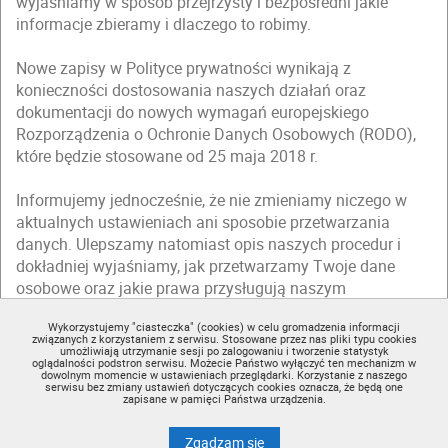
wyjaśniamy w sposób przejrzysty i bezpośredni jakie
informacje zbieramy i dlaczego to robimy.
Nowe zapisy w Polityce prywatności wynikają z
konieczności dostosowania naszych działań oraz
dokumentacji do nowych wymagań europejskiego
Rozporządzenia o Ochronie Danych Osobowych (RODO),
które będzie stosowane od 25 maja 2018 r.
Informujemy jednocześnie, że nie zmieniamy niczego w
aktualnych ustawieniach ani sposobie przetwarzania
danych. Ulepszamy natomiast opis naszych procedur i
dokładniej wyjaśniamy, jak przetwarzamy Twoje dane
osobowe oraz jakie prawa przysługują naszym
użytkownikom.
Wykorzystujemy "ciasteczka" (cookies) w celu gromadzenia informacji
związanych z korzystaniem z serwisu. Stosowane przez nas pliki typu cookies
Zapraszamy Cię do zapoznania się ze zmienioną
Polityką
umożliwiają utrzymanie sesji po zalogowaniu i tworzenie statystyk
oglądalności podstron serwisu. Możecie Państwo wyłączyć ten mechanizm w
prywatności
(dostępną w regulaminie).
dowolnym momencie w ustawieniach przeglądarki. Korzystanie z naszego
serwisu bez zmiany ustawień dotyczących cookies oznacza, że będą one
zapisane w pamięci Państwa urządzenia.
Nie teraz
Akceptuję
na wykorzystanie plików
cook
Zgadzam się