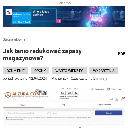
Reklama
Strona główna
Jak tanio redukować zapasy
wydru
PDF
magazynowe?
podst
do
OGUMIENIE
OPONY
WARTO WIEDZIEĆ
WYDARZENIA
ponad rok temu 12.04.2024, ~ Michał Żak Czas czytania 2 minuty