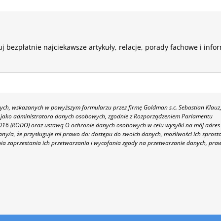
j bezpłatnie najciekawsze artykuły, relacje, porady fachowe i info
h, wskazanych w powyższym formularzu przez firmę Goldman s.c. Sebastian Klauz
 86 jako administratora danych osobowych, zgodnie z Rozporządzeniem Parlamentu
 2016 (RODO) oraz ustawą O ochronie danych osobowych w celu wysyłki na mój adres
y/a, że przysługuje mi prawo do: dostępu do swoich danych, możliwości ich sprost
nia zaprzestania ich przetwarzania i wycofania zgody na przetwarzanie danych, pra