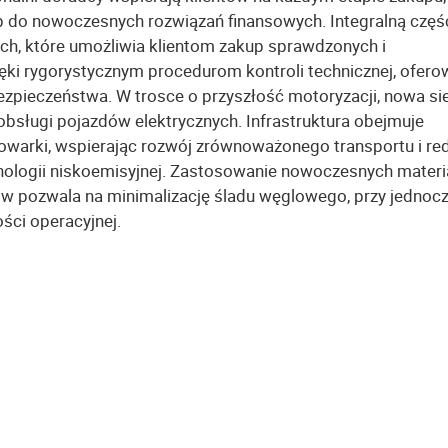
do nowoczesnych rozwiązań finansowych. Integralną częś
ch, które umożliwia klientom zakup sprawdzonych i
ięki rygorystycznym procedurom kontroli technicznej, ofer
bezpieczeństwa. W trosce o przyszłość motoryzacji, nowa si
bsługi pojazdów elektrycznych. Infrastruktura obejmuje
owarki, wspierając rozwój zrównoważonego transportu i re
nologii niskoemisyjnej. Zastosowanie nowoczesnych mater
 pozwala na minimalizację śladu węglowego, przy jedno
ci operacyjnej.