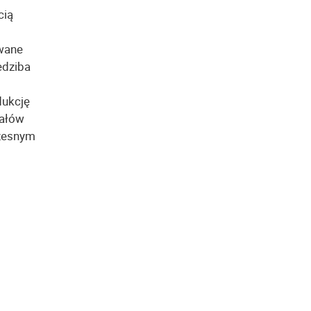
cią
owane
edziba
dukcję
iałów
czesnym