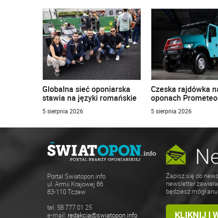
Globalna sieć oponiarska
Czeska rajdówka n
stawia na języki romańskie
oponach Prometeo
5 sierpnia 2026
5 sierpnia 2026
Ne
Zapisz się do news
Portal Swiatopon.info
newsletter zawiera
ul. Armii Krajowej 86
będziesz mógł anu
83-110 Tczew
tel. 58 777 01 25
KLIKNIJ I
e-mail:
redakcja@swiatopon.info