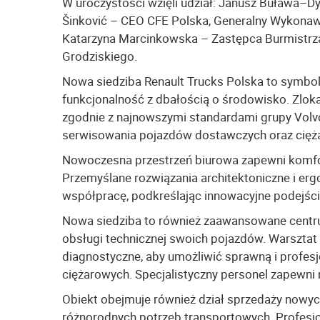
W uroczystości wzięli udział: Janusz Buława–Dy
Šinković – CEO CFE Polska, Generalny Wykonawc
Katarzyna Marcinkowska – Zastępca Burmistrz
Grodziskiego.
Nowa siedziba Renault Trucks Polska to symbol
funkcjonalność z dbałością o środowisko. Zlok
zgodnie z najnowszymi standardami grupy Volvo
serwisowania pojazdów dostawczych oraz cięż
Nowoczesna przestrzeń biurowa zapewni komfor
Przemyślane rozwiązania architektoniczne i er
współpracę, podkreślając innowacyjne podejście
Nowa siedziba to również zaawansowane centru
obsługi technicznej swoich pojazdów. Warsztat
diagnostyczne, aby umożliwić sprawną i profes
ciężarowych. Specjalistyczny personel zapewni
Obiekt obejmuje również dział sprzedaży nowy
różnorodnych potrzeb transportowych. Profesjo