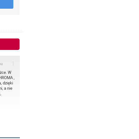
1
mu
żce. W
CHROMA ,
, dzięki
i, a nie
,