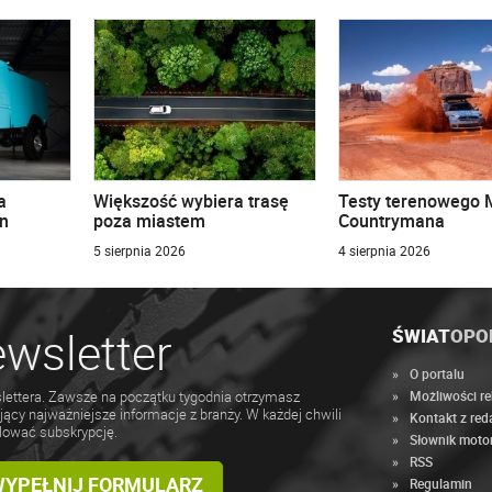
a
Większość wybiera trasę
Testy terenowego 
n
poza miastem
Countrymana
5 sierpnia 2026
4 sierpnia 2026
wsletter
ŚWIAT
OPO
O portalu
Możliwości r
lettera. Zawsze na początku tygodnia otrzymasz
jący najważniejsze informacje z branży. W każdej chwili
Kontakt z red
lować subskrypcję.
Słownik moto
RSS
 WYPEŁNIJ FORMULARZ
Regulamin