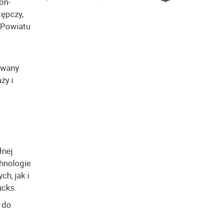
oń-
tępczy,
 Powiatu
owany
ży i
łnej
hnologie
h, jak i
ucks.
 do