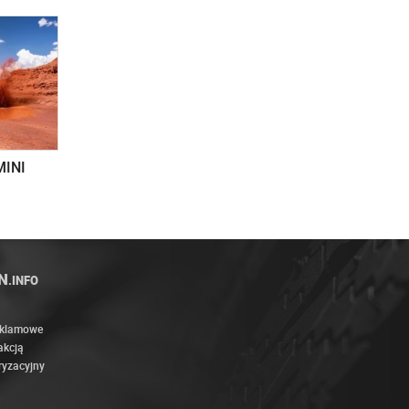
MINI
N
.INFO
eklamowe
akcją
ryzacyjny