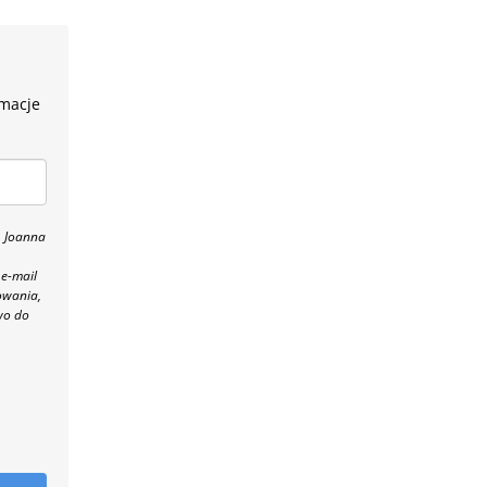
rmacje
, Joanna
 e-mail
owania,
wo do