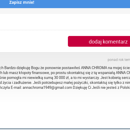
Zapisz mnie!
dodaj komentarz
ponad rok te
ardzo dziękuję Bogu że ponownie postawiłeś ANNA CHROMA na mojej ście
h lub masz kłopoty finansowe, po prostu skontaktuj się z tą wspaniałą ANNA 
nie pomogła mi niewielką sumą 30 000 zł, a to mi wystarczy. Jest kobietą serca
ycia i zadłużenie. Jeśli potrzebujesz małej pożyczki, skontaktuj się tylko z nim
czyła E-mail: annachroma1949@gmail.com Dziękuję Ci Jeśli nie jesteś z Polski