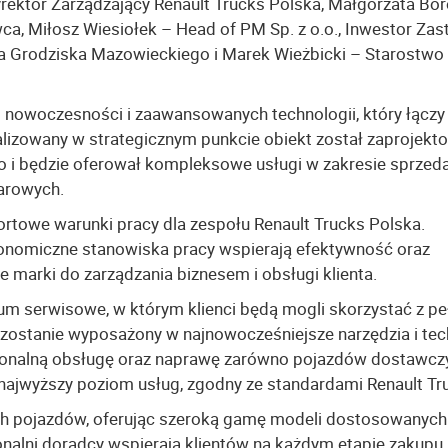
rektor Zarządzający Renault Trucks Polska, Małgorzata Bor
a, Miłosz Wiesiołek – Head of PM Sp. z o.o., Inwestor Zas
a Grodziska Mazowieckiego i Marek Wieżbicki – Starostwo
 nowoczesności i zaawansowanych technologii, który łączy
alizowany w strategicznym punkcie obiekt został zaprojekt
 i będzie oferował kompleksowe usługi w zakresie sprzeda
arowych.
towe warunki pracy dla zespołu Renault Trucks Polska.
gonomiczne stanowiska pracy wspierają efektywność oraz
 marki do zarządzania biznesem i obsługi klienta.
m serwisowe, w którym klienci będą mogli skorzystać z pe
 zostanie wyposażony w najnowocześniejsze narzędzia i tec
jonalną obsługę oraz naprawę zarówno pojazdów dostawczyc
 najwyższy poziom usług, zgodny ze standardami Renault Tr
ch pojazdów, oferując szeroką gamę modeli dostosowanych
nalni doradcy wspierają klientów na każdym etapie zakupu,