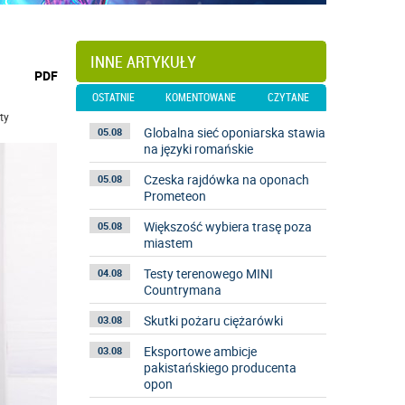
INNE ARTYKUŁY
wydrukuj
PDF
podstronę
OSTATNIE
KOMENTOWANE
CZYTANE
do
ty
Globalna sieć oponiarska stawia
05.08
na języki romańskie
Czeska rajdówka na oponach
05.08
Prometeon
Większość wybiera trasę poza
05.08
miastem
Testy terenowego MINI
04.08
Countrymana
Skutki pożaru ciężarówki
03.08
Eksportowe ambicje
03.08
pakistańskiego producenta
opon