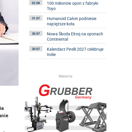
100 milionów opon z fabryki
02.08
Toyo
Humanoid Calvin podniesie
31.07
najcięższe koła
Nowa Škoda Elroq na oponach
30.07
Continental
Kalendarz Pirelli 2027 celebruje
30.07
Indie
Reklama
ia
anie