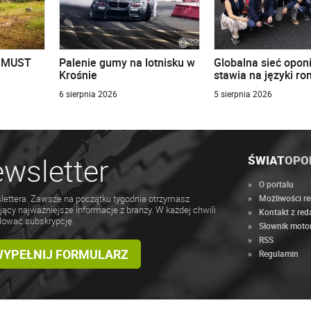
u MUST
Palenie gumy na lotnisku w
Globalna sieć opon
Krośnie
stawia na języki r
6 sierpnia 2026
5 sierpnia 2026
wsletter
ŚWIAT
OPO
O portalu
Możliwości r
lettera. Zawsze na początku tygodnia otrzymasz
jący najważniejsze informacje z branży. W każdej chwili
Kontakt z red
lować subskrypcję.
Słownik moto
RSS
 WYPEŁNIJ FORMULARZ
Regulamin