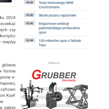
Testy terenowego MINI
04.08
Countrymana
Skutki pożaru ciężarówki
03.08
oku 2024
poczekać
Eksportowe ambicje
03.08
pakistańskiego producenta
nych czy
opon
korzyści
100 milionów opon z fabryki
02.08
y między
Toyo
Reklama
o główne
 w formie
pione e-
etapowo,
ą cyfrowo
som KseF
ów.
e należy