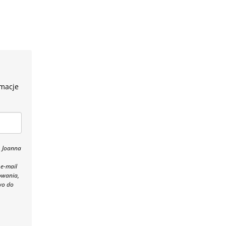
rmacje
, Joanna
 e-mail
owania,
wo do