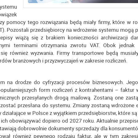
Systemu
owiązek
przy pomocy tego rozwiązania będą miały firmy, które w r
T). Pozostali przedsiębiorcy na wdrożenie systemu mogą 
episy wiążą się z brakiem konieczności archiwizacji da
ymi terminami otrzymania zwrotu VAT. Obok jednak 
 się również wyzwania. Firmy transportowe będą musiał
dów branżowych i przyzwyczajeń w zakresie rozliczeń.
iem na drodze do cyfryzacji procesów biznesowych. Jeg
popularniejszych form rozliczeń z kontrahentami – faktur
onicznych przesyłanych drogą mailową. Zostaną one zastą
a zostać przesłana do systemu. Zmiany zostaną wdrożone 
y działające w Polsce z wyjątkiem przedsiębiorstw, które s
 ich obowiązywać dopiero od 2027 roku. Aktualnie przepi
ystawiają dobrowolnie dokumenty sprzedaży dla konsument
wał również pewnego rodzaju faktur, ale w tym zakresi