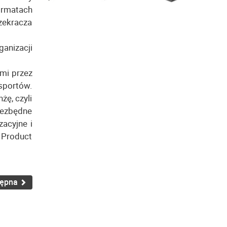
ormatach
rzekracza
ganizacji
mi przez
sportów.
ę, czyli
niezbędne
zacyjne i
 Product
tępna