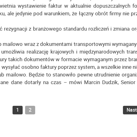
wietnia wystawienie faktur w aktualnie dopuszczalnych f
u, ale jedynie pod warunkiem, że łączny obrót firmy nie p
ć rezygnacji z branżowego standardu rozliczeń i zmiana or
 lub mailowo wraz z dokumentami transportowymi wymagany
 umożliwia realizację krajowych i międzynarodowych tran
ktury takich dokumentów w formacie wymaganym przez branż
i wysyłać osobno faktury poprzez system, a wszelkie inne 
lub mailowo. Będzie to stanowiło pewne utrudnienie organi
ane dane dotarły na czas – mówi Marcin Dudzik, Senior
1
2
Nas