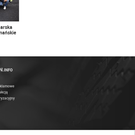
iarska
omańskie
N
.INFO
eklamowe
akcją
ryzacyjny