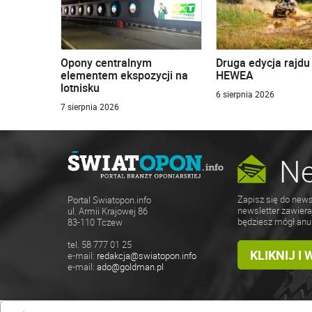
Opony centralnym
Druga edycja rajd
elementem ekspozycji na
HEWEA
lotnisku
6 sierpnia 2026
7 sierpnia 2026
Ne
Zapisz się do news
Portal Swiatopon.info
newsletter zawiera
ul. Armii Krajowej 86
będziesz mógł anu
83-110 Tczew
tel. 58 777 01 25
KLIKNIJ I
e-mail:
redakcja@swiatopon.info
e-mail:
ado@goldman.pl