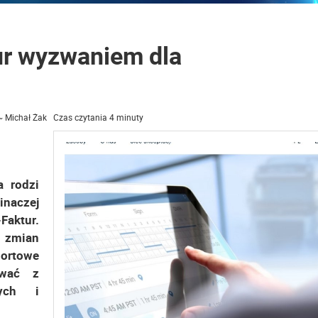
ur wyzwaniem dla
~ Michał Żak Czas czytania 4 minuty
a rodzi
naczej
Faktur.
h zmian
portowe
ować z
wych i