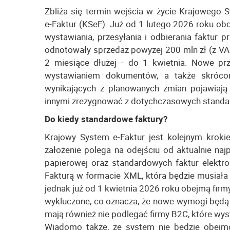
Zbliża się termin wejścia w życie Krajowego 
e-Faktur (KSeF). Już od 1 lutego 2026 roku ob
wystawiania, przesyłania i odbierania faktur 
odnotowały sprzedaż powyżej 200 mln zł (z VA
2 miesiące dłużej - do 1 kwietnia. Nowe prz
wystawianiem dokumentów, a także skrócon
wynikających z planowanych zmian pojawiają
innymi zrezygnować z dotychczasowych standar
Do kiedy standardowe faktury?
Krajowy System e-Faktur jest kolejnym krok
założenie polega na odejściu od aktualnie naj
papierowej oraz standardowych faktur elektr
Fakturą w formacie XML, która będzie musiał
jednak już od 1 kwietnia 2026 roku obejmą firm
wykluczone, co oznacza, że nowe wymogi będą
mają również nie podlegać firmy B2C, które w
Wiadomo także, że system nie będzie obejmo