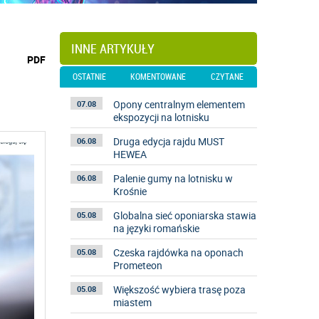
INNE ARTYKUŁY
wydrukuj
PDF
podstronę
OSTATNIE
KOMENTOWANE
CZYTANE
do
Opony centralnym elementem
07.08
ekspozycji na lotnisku
Druga edycja rajdu MUST
06.08
HEWEA
Palenie gumy na lotnisku w
06.08
Krośnie
Globalna sieć oponiarska stawia
05.08
na języki romańskie
Czeska rajdówka na oponach
05.08
Prometeon
Większość wybiera trasę poza
05.08
miastem