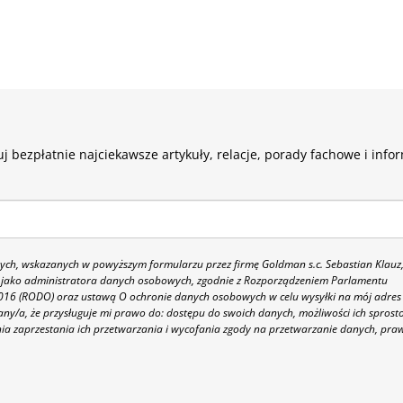
j bezpłatnie najciekawsze artykuły, relacje, porady fachowe i info
h, wskazanych w powyższym formularzu przez firmę Goldman s.c. Sebastian Klauz
 86 jako administratora danych osobowych, zgodnie z Rozporządzeniem Parlamentu
 2016 (RODO) oraz ustawą O ochronie danych osobowych w celu wysyłki na mój adres
y/a, że przysługuje mi prawo do: dostępu do swoich danych, możliwości ich sprost
nia zaprzestania ich przetwarzania i wycofania zgody na przetwarzanie danych, pra