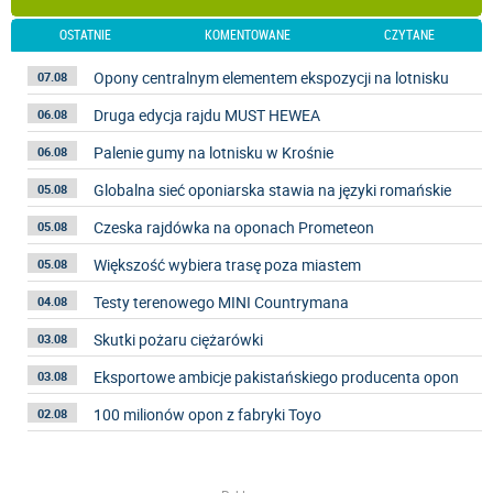
OSTATNIE
KOMENTOWANE
CZYTANE
Opony centralnym elementem ekspozycji na lotnisku
07.08
Druga edycja rajdu MUST HEWEA
06.08
Palenie gumy na lotnisku w Krośnie
06.08
Globalna sieć oponiarska stawia na języki romańskie
05.08
Czeska rajdówka na oponach Prometeon
05.08
Większość wybiera trasę poza miastem
05.08
Testy terenowego MINI Countrymana
04.08
Skutki pożaru ciężarówki
03.08
Eksportowe ambicje pakistańskiego producenta opon
03.08
100 milionów opon z fabryki Toyo
02.08