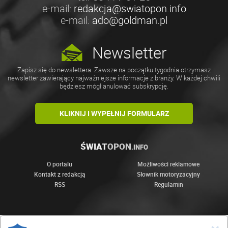
e-mail:
redakcja@swiatopon.info
e-mail:
ado@goldman.pl
Newsletter
Zapisz się do newslettera. Zawsze na początku tygodnia otrzymasz
newsletter zawierający najważniejsze informacje z branży. W każdej chwili
będziesz mógł anulować subskrypcję.
KLIKNIJ I WYPEŁNIJ FORMULARZ
ŚWIAT
OPON
.INFO
O portalu
Możliwości reklamowe
Kontakt z redakcją
Słownik motoryzacyjny
RSS
Regulamin