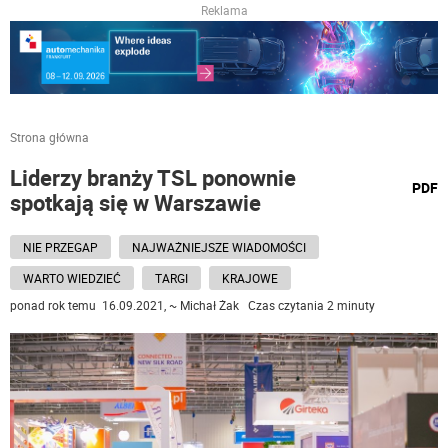
Reklama
Strona główna
Liderzy branży TSL ponownie
wydru
PDF
spotkają się w Warszawie
podst
do
NIE PRZEGAP
NAJWAŻNIEJSZE WIADOMOŚCI
WARTO WIEDZIEĆ
TARGI
KRAJOWE
ponad rok temu 16.09.2021, ~ Michał Żak Czas czytania 2 minuty