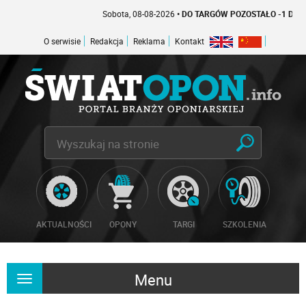
Sobota, 08-08-2026
• DO TARGÓW POZOSTAŁO -1 DNI
O serwisie
Redakcja
Reklama
Kontakt
AKTUALNOŚCI
OPONY
TARGI
SZKOLENIA
Menu
Rozwiń
nawigację