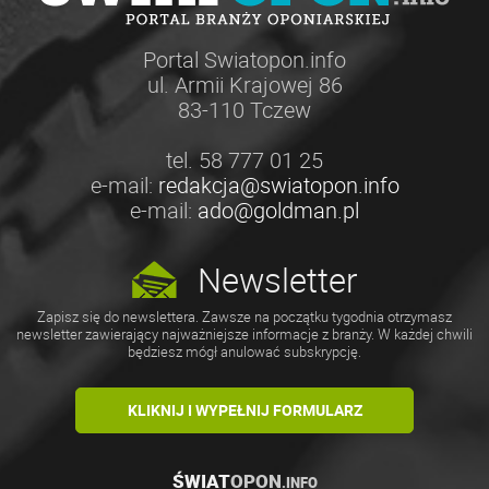
Portal Swiatopon.info
ul. Armii Krajowej 86
83-110 Tczew
tel. 58 777 01 25
e-mail:
redakcja@swiatopon.info
e-mail:
ado@goldman.pl
Newsletter
Zapisz się do newslettera. Zawsze na początku tygodnia otrzymasz
newsletter zawierający najważniejsze informacje z branży. W każdej chwili
będziesz mógł anulować subskrypcję.
KLIKNIJ I WYPEŁNIJ FORMULARZ
ŚWIAT
OPON
.INFO