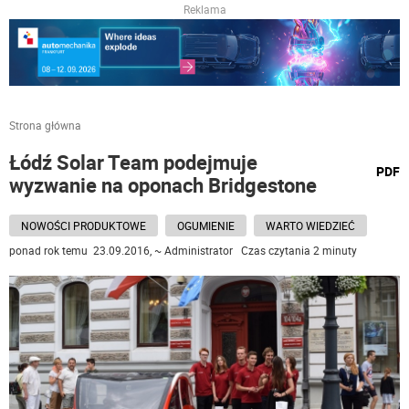
Reklama
Strona główna
Łódź Solar Team podejmuje
wydru
PDF
wyzwanie na oponach Bridgestone
podst
do
NOWOŚCI PRODUKTOWE
OGUMIENIE
WARTO WIEDZIEĆ
ponad rok temu 23.09.2016, ~ Administrator Czas czytania 2 minuty