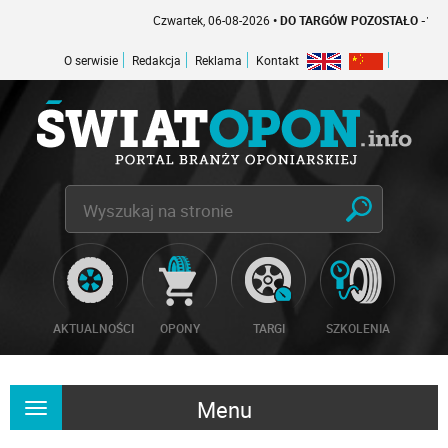
Czwartek, 06-08-2026
• DO TARGÓW POZOSTAŁO -1 DNI
O serwisie
Redakcja
Reklama
Kontakt
AKTUALNOŚCI
OPONY
TARGI
SZKOLENIA
Menu
Rozwiń
nawigację