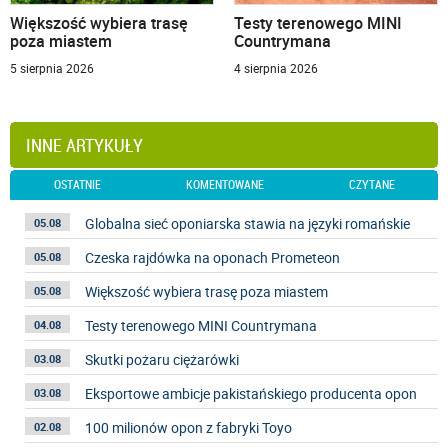
Większość wybiera trasę
Testy terenowego MINI
poza miastem
Countrymana
5 sierpnia 2026
4 sierpnia 2026
INNE ARTYKUŁY
OSTATNIE
KOMENTOWANE
CZYTANE
Globalna sieć oponiarska stawia na języki romańskie
05.08
Czeska rajdówka na oponach Prometeon
05.08
Większość wybiera trasę poza miastem
05.08
Testy terenowego MINI Countrymana
04.08
Skutki pożaru ciężarówki
03.08
Eksportowe ambicje pakistańskiego producenta opon
03.08
100 milionów opon z fabryki Toyo
02.08