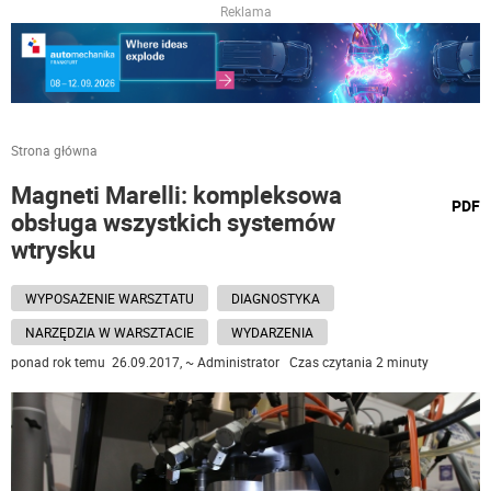
Reklama
Strona główna
Magneti Marelli: kompleksowa
wydru
PDF
obsługa wszystkich systemów
podst
do
wtrysku
WYPOSAŻENIE WARSZTATU
DIAGNOSTYKA
NARZĘDZIA W WARSZTACIE
WYDARZENIA
ponad rok temu 26.09.2017, ~ Administrator Czas czytania 2 minuty