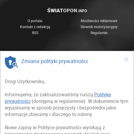
ŚWIAT
OPON
.INFO
O portalu
Możliwości reklamowe
Kontakt z redakcją
Słownik motoryzacyjny
RSS
Regulamin
×
Zmiana polityki prywatności
Drogi Użytkowniku,
Informujemy, że zaktualizowaliśmy naszą
Politykę
prywatności
(dostępną w regulaminie). W dokumencie tym
wyjaśniamy w sposób przejrzysty i bezpośredni jakie
informacje zbieramy i dlaczego to robimy.
Nowe zapisy w Polityce prywatności wynikają z
konieczności dostosowania naszych działań oraz