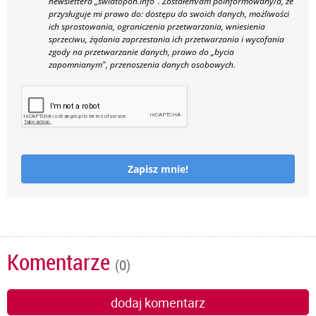
newslettera „swiatopon.info".
Zostałem/am poinformowany/a, że
przysługuje mi prawo do: dostępu do swoich danych, możliwości
ich sprostowania, ograniczenia przetwarzania, wniesienia
sprzeciwu, żądania zaprzestania ich przetwarzania i wycofania
zgody na przetwarzanie danych, prawo do „bycia
zapomnianym", przenoszenia danych osobowych.
Zapisz mnie!
Komentarze
(0)
dodaj komentarz