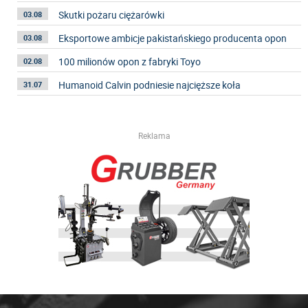
Skutki pożaru ciężarówki
03.08
Eksportowe ambicje pakistańskiego producenta opon
03.08
100 milionów opon z fabryki Toyo
02.08
Humanoid Calvin podniesie najcięższe koła
31.07
Reklama