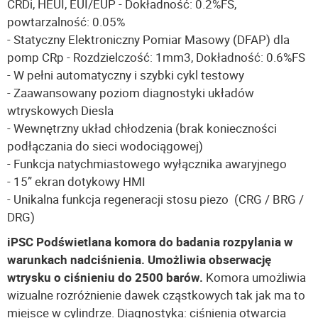
CRDi, HEUI, EUI/EUP - Dokładność: 0.2%FS,
powtarzalność: 0.05%
- Statyczny Elektroniczny Pomiar Masowy (DFAP) dla
pomp CRp - Rozdzielczość: 1mm3, Dokładność: 0.6%FS
- W pełni automatyczny i szybki cykl testowy
- Zaawansowany poziom diagnostyki układów
wtryskowych Diesla
- Wewnętrzny układ chłodzenia (brak konieczności
podłączania do sieci wodociągowej)
- Funkcja natychmiastowego wyłącznika awaryjnego
- 15” ekran dotykowy HMI
- Unikalna funkcja regeneracji stosu piezo (CRG / BRG /
DRG)
iPSC Podświetlana komora do badania rozpylania w
warunkach nadciśnienia. Umożliwia obserwację
wtrysku o ciśnieniu do 2500 barów.
Komora umożliwia
wizualne rozróżnienie dawek cząstkowych tak jak ma to
miejsce w cylindrze. Diagnostyka: ciśnienia otwarcia