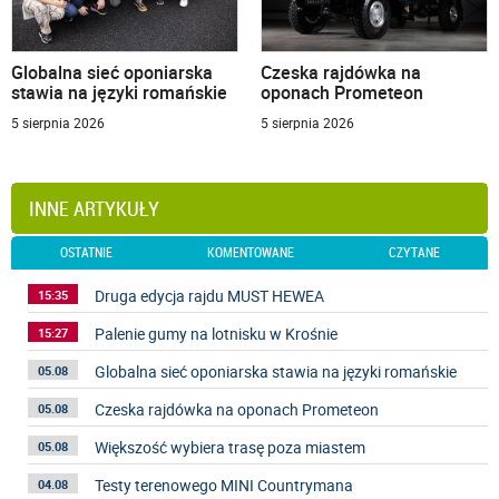
Globalna sieć oponiarska
Czeska rajdówka na
stawia na języki romańskie
oponach Prometeon
5 sierpnia 2026
5 sierpnia 2026
INNE ARTYKUŁY
OSTATNIE
KOMENTOWANE
CZYTANE
Druga edycja rajdu MUST HEWEA
15:35
Palenie gumy na lotnisku w Krośnie
15:27
Globalna sieć oponiarska stawia na języki romańskie
05.08
Czeska rajdówka na oponach Prometeon
05.08
Większość wybiera trasę poza miastem
05.08
Testy terenowego MINI Countrymana
04.08