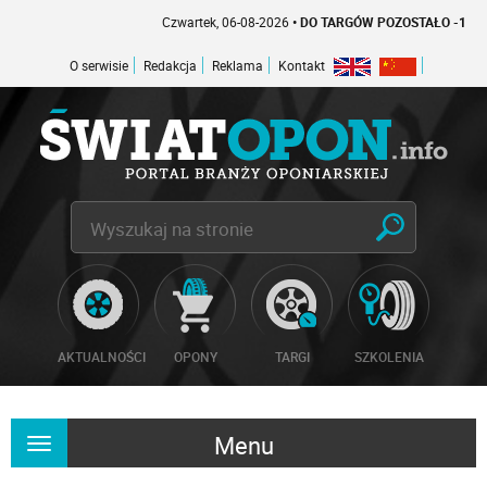
Czwartek, 06-08-2026
• DO TARGÓW POZOSTAŁO -1 DNI
O serwisie
Redakcja
Reklama
Kontakt
AKTUALNOŚCI
OPONY
TARGI
SZKOLENIA
Menu
Rozwiń
nawigację