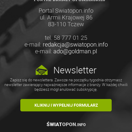
Portal Swiatopon.info
ul. Armii Krajowej 86
83-110 Tczew
tel. 58 777 01 25
e-mail:
redakcja@swiatopon.info
e-mail:
ado@goldman.pl
Newsletter
Zapisz się do newslettera. Zawsze na początku tygodnia otrzymasz
newsletter zawierający najważniejsze informacje z branży. W każdej chwili
będziesz mógł anulować subskrypcję.
KLIKNIJ I WYPEŁNIJ FORMULARZ
ŚWIAT
OPON
.INFO