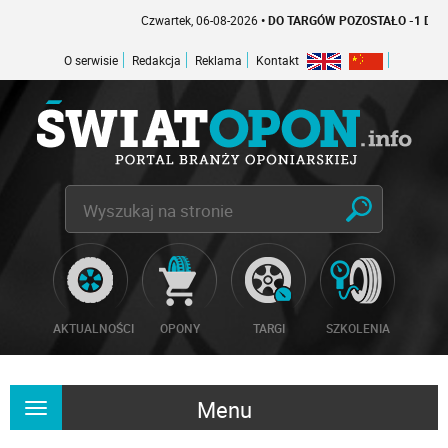
Czwartek, 06-08-2026
• DO TARGÓW POZOSTAŁO -1 DNI
O serwisie
Redakcja
Reklama
Kontakt
AKTUALNOŚCI
OPONY
TARGI
SZKOLENIA
Menu
Rozwiń
nawigację