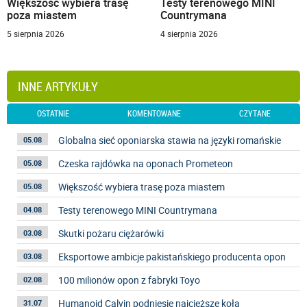
Większość wybiera trasę
Testy terenowego MINI
poza miastem
Countrymana
5 sierpnia 2026
4 sierpnia 2026
INNE ARTYKUŁY
OSTATNIE
KOMENTOWANE
CZYTANE
Globalna sieć oponiarska stawia na języki romańskie
05.08
Czeska rajdówka na oponach Prometeon
05.08
Większość wybiera trasę poza miastem
05.08
Testy terenowego MINI Countrymana
04.08
Skutki pożaru ciężarówki
03.08
Eksportowe ambicje pakistańskiego producenta opon
03.08
100 milionów opon z fabryki Toyo
02.08
Humanoid Calvin podniesie najcięższe koła
31.07