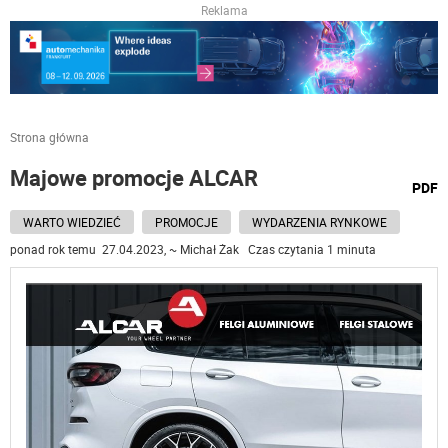
Reklama
Strona główna
Majowe promocje ALCAR
wydru
PDF
podst
do
WARTO WIEDZIEĆ
PROMOCJE
WYDARZENIA RYNKOWE
ponad rok temu 27.04.2023, ~ Michał Żak Czas czytania 1 minuta