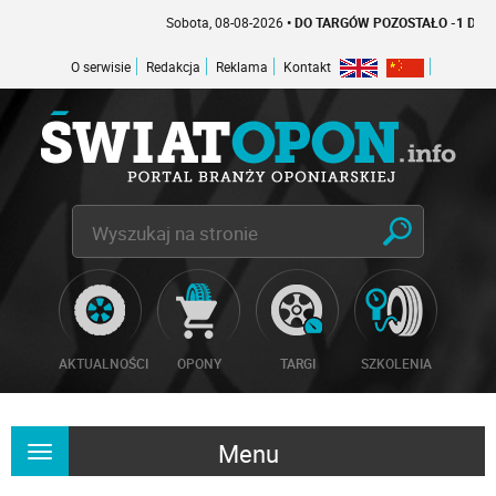
Sobota, 08-08-2026
• DO TARGÓW POZOSTAŁO -1 DNI
O serwisie
Redakcja
Reklama
Kontakt
AKTUALNOŚCI
OPONY
TARGI
SZKOLENIA
Menu
Rozwiń
nawigację