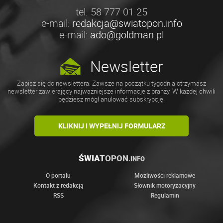
tel. 58 777 01 25
e-mail:
redakcja@swiatopon.info
e-mail:
ado@goldman.pl
Newsletter
Zapisz się do newslettera. Zawsze na początku tygodnia otrzymasz
newsletter zawierający najważniejsze informacje z branży. W każdej chwili
będziesz mógł anulować subskrypcję.
KLIKNIJ I WYPEŁNIJ FORMULARZ
ŚWIAT
OPON
.INFO
O portalu
Możliwości reklamowe
Kontakt z redakcją
Słownik motoryzacyjny
RSS
Regulamin