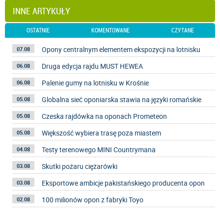
INNE ARTYKUŁY
OSTATNIE
KOMENTOWANE
CZYTANE
Opony centralnym elementem ekspozycji na lotnisku
07.08
Druga edycja rajdu MUST HEWEA
06.08
Palenie gumy na lotnisku w Krośnie
06.08
Globalna sieć oponiarska stawia na języki romańskie
05.08
Czeska rajdówka na oponach Prometeon
05.08
Większość wybiera trasę poza miastem
05.08
Testy terenowego MINI Countrymana
04.08
Skutki pożaru ciężarówki
03.08
Eksportowe ambicje pakistańskiego producenta opon
03.08
100 milionów opon z fabryki Toyo
02.08