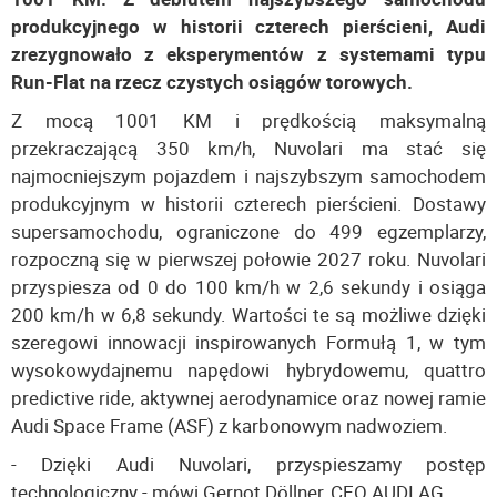
produkcyjnego w historii czterech pierścieni, Audi
zrezygnowało z eksperymentów z systemami typu
Run-Flat na rzecz czystych osiągów torowych.
Z mocą 1001 KM i prędkością maksymalną
przekraczającą 350 km/h, Nuvolari ma stać się
najmocniejszym pojazdem i najszybszym samochodem
produkcyjnym w historii czterech pierścieni. Dostawy
supersamochodu, ograniczone do 499 egzemplarzy,
rozpoczną się w pierwszej połowie 2027 roku. Nuvolari
przyspiesza od 0 do 100 km/h w 2,6 sekundy i osiąga
200 km/h w 6,8 sekundy. Wartości te są możliwe dzięki
szeregowi innowacji inspirowanych Formułą 1, w tym
wysokowydajnemu napędowi hybrydowemu, quattro
predictive ride, aktywnej aerodynamice oraz nowej ramie
Audi Space Frame (ASF) z karbonowym nadwoziem.
- Dzięki Audi Nuvolari, przyspieszamy postęp
technologiczny - mówi Gernot Döllner, CEO AUDI AG.