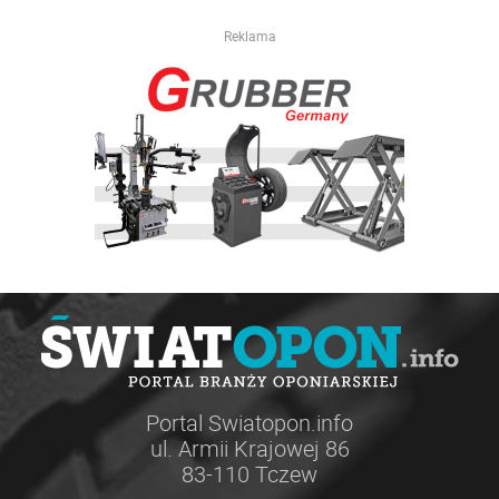
Reklama
Portal Swiatopon.info
ul. Armii Krajowej 86
83-110 Tczew