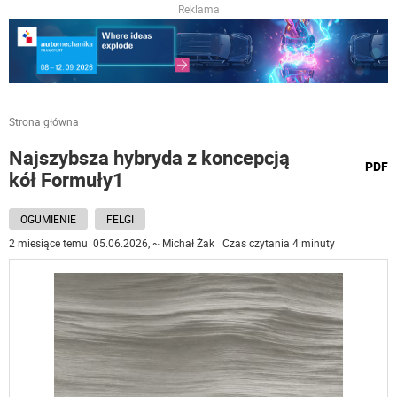
Reklama
Strona główna
Najszybsza hybryda z koncepcją
wydru
PDF
kół Formuły1
podst
do
OGUMIENIE
FELGI
2 miesiące temu 05.06.2026, ~ Michał Żak Czas czytania 4 minuty