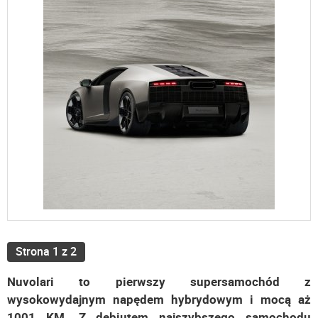
Strona 1 z 2
Nuvolari to pierwszy supersamochód z
wysokowydajnym napędem hybrydowym i mocą aż
1001 KM. Z debiutem najszybszego samochodu