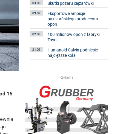
Skutki pożaru ciężarówki
03.08
Eksportowe ambicje
03.08
pakistańskiego producenta
opon
100 milionów opon z fabryki
02.08
Toyo
Humanoid Calvin podniesie
31.07
najcięższe koła
Reklama
 od 15
pewnia
jąc
i na