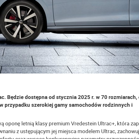
ac. Będzie dostępna od stycznia 2025 r. w 70 rozmiarach,
ię w przypadku szerokiej gamy samochodów rodzinnych i
ą oponę letnią klasy premium Vredestein Ultrac+, która za
wnaniu z ustępującym jej miejsca modelem Ultrac, zachowu
fortu oraz wysoce konkurencyjne parametry przyczepnośc