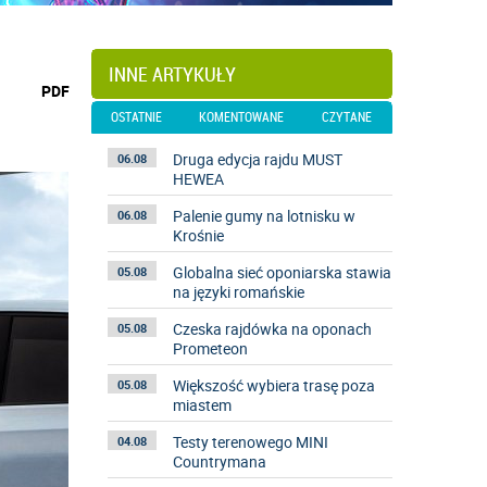
INNE ARTYKUŁY
wydrukuj
PDF
podstronę
OSTATNIE
KOMENTOWANE
CZYTANE
do
Druga edycja rajdu MUST
06.08
HEWEA
Palenie gumy na lotnisku w
06.08
Krośnie
Globalna sieć oponiarska stawia
05.08
na języki romańskie
Czeska rajdówka na oponach
05.08
Prometeon
Większość wybiera trasę poza
05.08
miastem
Testy terenowego MINI
04.08
Countrymana