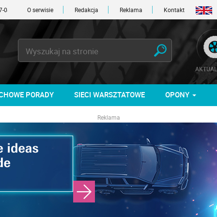
26
• DO TARGÓW POZOSTAŁO -1 DNI
O serwisie
Redakcja
Reklama
Kontakt
AKTUAL
CHOWE PORADY
SIECI WARSZTATOWE
OPONY
Reklama