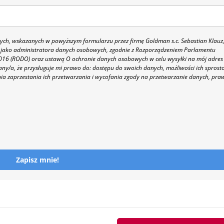
h, wskazanych w powyższym formularzu przez firmę Goldman s.c. Sebastian Klauz
 86 jako administratora danych osobowych, zgodnie z Rozporządzeniem Parlamentu
 2016 (RODO) oraz ustawą O ochronie danych osobowych w celu wysyłki na mój adres
y/a, że przysługuje mi prawo do: dostępu do swoich danych, możliwości ich sprost
nia zaprzestania ich przetwarzania i wycofania zgody na przetwarzanie danych, pra
Zapisz mnie!