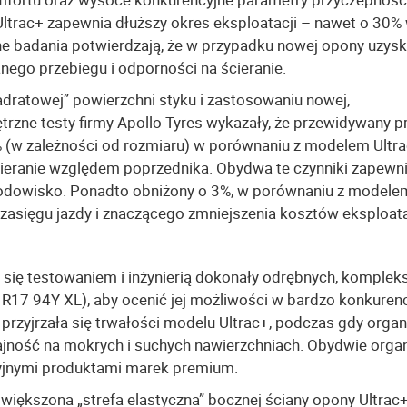
Ultrac+ zapewnia dłuższy okres eksploatacji – nawet o 30%
e badania potwierdzają, że w przypadku nowej opony uzys
ego przebiegu i odporności na ścieranie.
dratowej” powierzchni styku i zastosowaniu nowej,
rzne testy firmy Apollo Tyres wykazały, że przewidywany p
(w zależności od rozmiaru) w porównaniu z modelem Ultrac
eranie względem poprzednika. Obydwa te czynniki zapewni
rodowisko. Ponadto obniżony o 3%, w porównaniu z modelem
 zasięgu jazdy i znaczącego zmniejszenia kosztów eksploata
e się testowaniem i inżynierią dokonały odrębnych, komple
R17 94Y XL), aby ocenić jej możliwości w bardzo konkuren
rzyjrzała się trwałości modelu Ultrac+, podczas gdy organ
jność na mokrych i suchych nawierzchniach. Obydwie organ
yjnymi produktami marek premium.
iększona „strefa elastyczna” bocznej ściany opony Ultrac