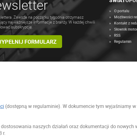
wsletter
ŚWIAT
OPO
O portalu
Możliwości r
lettera. Zawsze na początku tygodnia otrzymasz
jący najważniejsze informacje z branży. W każdej chwili
Kontakt z red
lować subskrypcję.
Słownik moto
RSS
 WYPEŁNIJ FORMULARZ
Regulamin
ci
(dostępną w regulaminie). W dokumencie tym wyjaśniamy w sp
ci dostosowania naszych działań oraz dokumentacji do nowyc
 r.