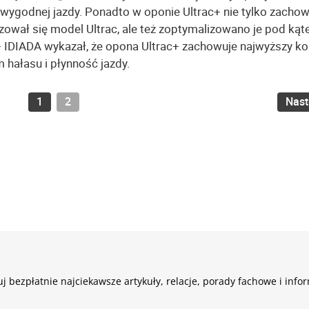
 wygodnej jazdy. Ponadto w oponie Ultrac+ nie tylko zacho
yzował się model Ultrac, ale też zoptymalizowano je pod ką
s+ IDIADA wykazał, że opona Ultrac+ zachowuje najwyższy k
m hałasu i płynność jazdy.
1
2
Nas
j bezpłatnie najciekawsze artykuły, relacje, porady fachowe i info