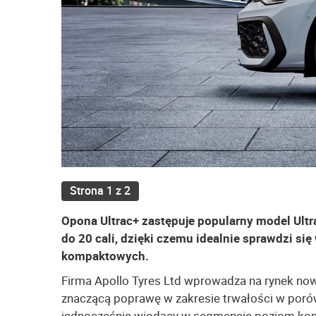
Strona 1 z 2
Opona Ultrac+ zastępuje popularny model Ultr
do 20 cali, dzięki czemu idealnie sprawdzi s
kompaktowych.
Firma Apollo Tyres Ltd wprowadza na rynek now
znaczącą poprawę w zakresie trwałości w poró
jednocześnie wiodący w segmencie poziom kom