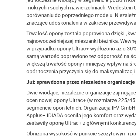
mokrych i suchych nawierzchniach. Vredestein 
porównaniu do poprzedniego modelu. Niezależn
znaczące udoskonalenia w zakresie przewidywan
Trwałość opony została poprawiona dzięki „kwa
najnowocześniejszej mieszanki bieżnika. Wewnęt
w przypadku opony Ultrac+ wydłużono aż o 30% 
samą wartość poprawiono też odporność na ści
większą trwałość opony i mniejszy wpływ na ś
opór toczenia przyczynia się do maksymalizacji
Już sprawdzona przez niezależne organizacje
Dwie wiodące, niezależne organizacje zajmując
ocen nowej opony Ultrac+ (w rozmiarze 225/45 
segmencie opon letnich. Organizacja IFV GmbH p
Applus+ IDIADA oceniła jego komfort oraz wyda
zestawiły oponę Ultrac+ z głównymi konkurenc
Obniżona wysokość w punkcie szczytowym i pow