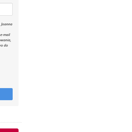
, Joanna
 e-mail
owania,
wo do