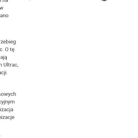
 w
kano
rzebieg
. O tę
ają
 Ultrac,
cji.
ksowych
cyjnym
izacja
izacje
+