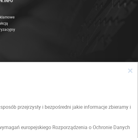
N
.INFO
eklamowe
akcją
ryzacyjny
×
osób przejrzysty i bezpośredni jakie informacje zbieramy i
h wymagań europejskiego Rozporządzenia o Ochronie Danych