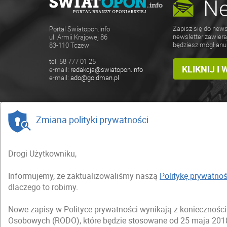
Ne
Zapisz się do news
Portal Swiatopon.info
newsletter zawiera
ul. Armii Krajowej 86
będziesz mógł anu
83-110 Tczew
tel. 58 777 01 25
KLIKNIJ I
e-mail:
redakcja@swiatopon.info
e-mail:
ado@goldman.pl
Zmiana polityki prywatności
Drogi Użytkowniku,
Informujemy, że zaktualizowaliśmy naszą
Politykę prywatnoś
dlaczego to robimy.
Nowe zapisy w Polityce prywatności wynikają z koniecznoś
Osobowych (RODO), które będzie stosowane od 25 maja 2018