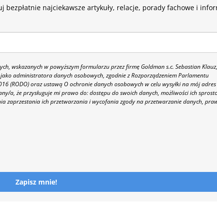
j bezpłatnie najciekawsze artykuły, relacje, porady fachowe i info
h, wskazanych w powyższym formularzu przez firmę Goldman s.c. Sebastian Klauz
 86 jako administratora danych osobowych, zgodnie z Rozporządzeniem Parlamentu
 2016 (RODO) oraz ustawą O ochronie danych osobowych w celu wysyłki na mój adres
y/a, że przysługuje mi prawo do: dostępu do swoich danych, możliwości ich sprost
nia zaprzestania ich przetwarzania i wycofania zgody na przetwarzanie danych, pra
Zapisz mnie!