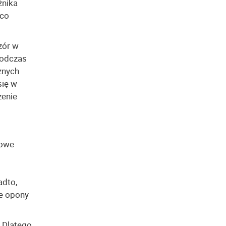
żnika
 co
zór w
 podczas
znych
się w
zenie
Nowe
adto,
ie opony
 Dlatego