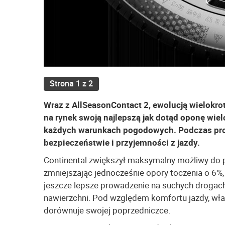
Strona 1 z 2
Wraz z AllSeasonContact 2, ewolucją wielokr
na rynek swoją najlepszą jak dotąd oponę wi
każdych warunkach pogodowych. Podczas proc
bezpieczeństwie i przyjemności z jazdy.
Continental zwiększył maksymalny możliwy do
zmniejszając jednocześnie opory toczenia o 6%
jeszcze lepsze prowadzenie na suchych drogach 
nawierzchni. Pod względem komfortu jazdy, wła
dorównuje swojej poprzedniczce.