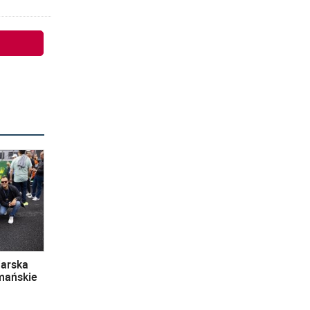
iarska
omańskie