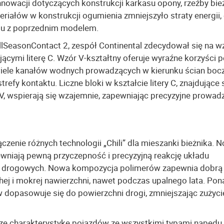
nnowacji dotyczących konstrukcji karkasu opony, rzeźby bie
iałów w konstrukcji ogumienia zmniejszyło straty energii,
iu z poprzednim modelem.
lSeasonContact 2, zespół Continental zdecydował się na w
ającymi literę C. Wzór V-kształtny oferuje wyraźne korzyści
 wiele kanałów wodnych prowadzących w kierunku ścian boc
efy kontaktu. Liczne bloki w kształcie litery C, znajdujące 
V, wspierają się wzajemnie, zapewniając precyzyjne prowad
czenie różnych technologii „Chili” dla mieszanki bieżnika. 
ewniają pewną przyczepność i precyzyjną reakcję układu
h drogowych. Nowa kompozycja polimerów zapewnia dobrą
ej i mokrej nawierzchni, nawet podczas upalnego lata. Pon
dopasowuje się do powierzchni drogi, zmniejszając zużyc
ze charakterystykę pojazdów ze wszystkimi typami napędu.