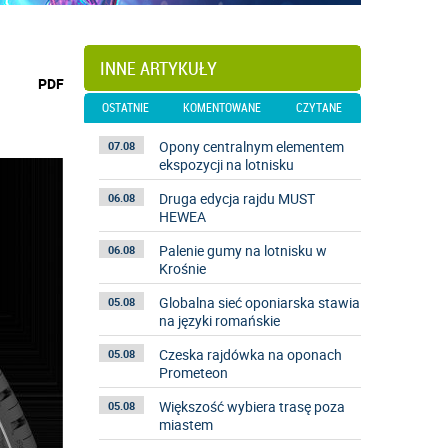
INNE ARTYKUŁY
wydrukuj
PDF
podstronę
OSTATNIE
KOMENTOWANE
CZYTANE
do
Opony centralnym elementem
07.08
ekspozycji na lotnisku
Druga edycja rajdu MUST
06.08
HEWEA
Palenie gumy na lotnisku w
06.08
Krośnie
Globalna sieć oponiarska stawia
05.08
na języki romańskie
Czeska rajdówka na oponach
05.08
Prometeon
Większość wybiera trasę poza
05.08
miastem