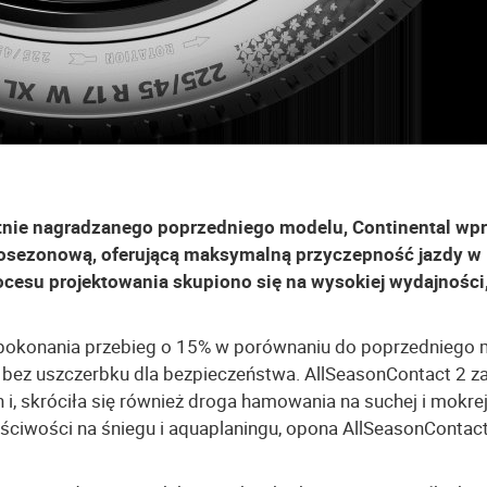
otnie nagradzanego poprzedniego modelu, Continental w
elosezonową, oferującą maksymalną przyczepność jazdy w
esu projektowania skupiono się na wysokiej wydajności
 pokonania przebieg o 15% w porównaniu do poprzedniego 
, bez uszczerbku dla bezpieczeństwa. AllSeasonContact 2 
i, skróciła się również droga hamowania na suchej i mokre
ściwości na śniegu i aquaplaningu, opona AllSeasonContac