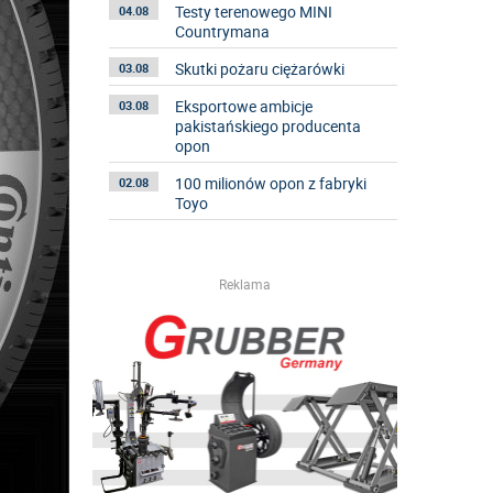
Testy terenowego MINI
04.08
Countrymana
Skutki pożaru ciężarówki
03.08
Eksportowe ambicje
03.08
pakistańskiego producenta
opon
100 milionów opon z fabryki
02.08
Toyo
Reklama