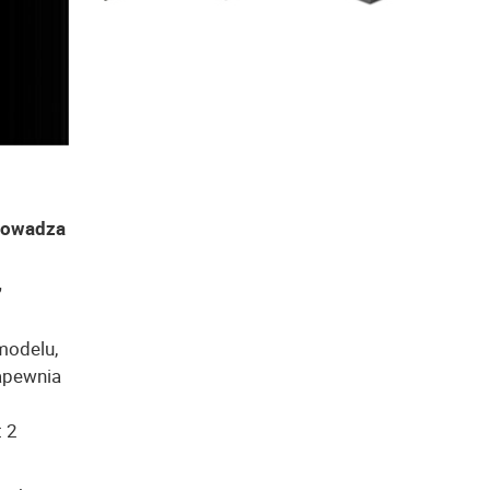
prowadza
,
modelu,
zapewnia
j
t 2