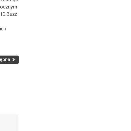
orocznym
 ID.Buzz
e i
tępna