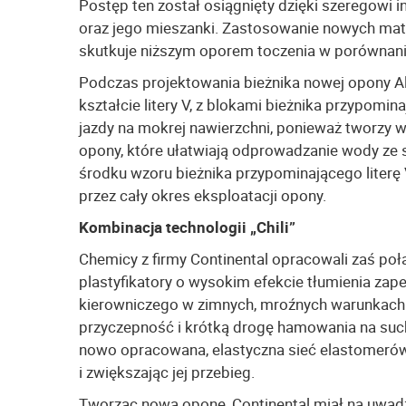
Postęp ten został osiągnięty dzięki szeregowi i
oraz jego mieszanki. Zastosowanie nowych mater
skutkuje niższym oporem toczenia w porównan
Podczas projektowania bieżnika nowej opony Al
kształcie litery V, z blokami bieżnika przypomin
jazdy na mokrej nawierzchni, ponieważ tworzy
opony, które ułatwiają odprowadzanie wody ze str
środku wzoru bieżnika przypominającego literę 
przez cały okres eksploatacji opony.
Kombinacja technologii „Chili”
Chemicy z firmy Continental opracowali zaś połą
plastyfikatory o wysokim efekcie tłumienia zap
kierowniczego w zimnych, mroźnych warunkac
przyczepność i krótką drogę hamowania na such
nowo opracowana, elastyczna sieć elastomerów 
i zwiększając jej przebieg.
Tworząc nową oponę, Continental miał na uwad