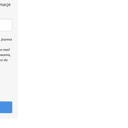
rmacje
, Joanna
 e-mail
owania,
wo do