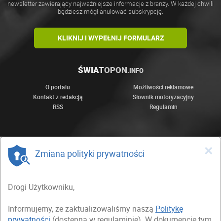
newsletter zawierający najważniejsze informacje z branży. W każdej chwili
będziesz mógł anulować subskrypcję.
KLIKNIJ I WYPEŁNIJ FORMULARZ
ŚWIAT
OPON
.INFO
O portalu
Możliwości reklamowe
Kontakt z redakcją
Słownik motoryzacyjny
RSS
Regulamin
×
Zmiana polityki prywatności
Drogi Użytkowniku,
Informujemy, że zaktualizowaliśmy naszą
Politykę
prywatności
(dostępną w regulaminie). W dokumencie tym