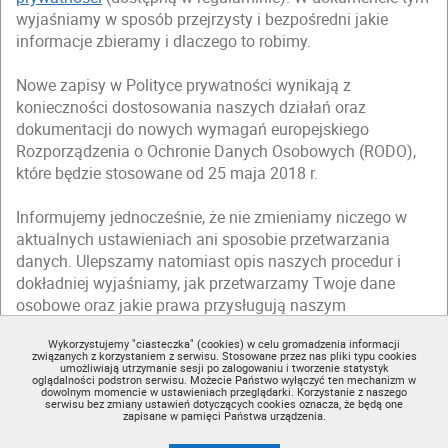
wyjaśniamy w sposób przejrzysty i bezpośredni jakie
informacje zbieramy i dlaczego to robimy.
Nowe zapisy w Polityce prywatności wynikają z
konieczności dostosowania naszych działań oraz
dokumentacji do nowych wymagań europejskiego
Rozporządzenia o Ochronie Danych Osobowych (RODO),
które będzie stosowane od 25 maja 2018 r.
Informujemy jednocześnie, że nie zmieniamy niczego w
aktualnych ustawieniach ani sposobie przetwarzania
danych. Ulepszamy natomiast opis naszych procedur i
dokładniej wyjaśniamy, jak przetwarzamy Twoje dane
osobowe oraz jakie prawa przysługują naszym
użytkownikom.
Wykorzystujemy "ciasteczka" (cookies) w celu gromadzenia informacji
związanych z korzystaniem z serwisu. Stosowane przez nas pliki typu cookies
Zapraszamy Cię do zapoznania się ze zmienioną
Polityką
umożliwiają utrzymanie sesji po zalogowaniu i tworzenie statystyk
oglądalności podstron serwisu. Możecie Państwo wyłączyć ten mechanizm w
prywatności
(dostępną w regulaminie).
dowolnym momencie w ustawieniach przeglądarki. Korzystanie z naszego
serwisu bez zmiany ustawień dotyczących cookies oznacza, że będą one
zapisane w pamięci Państwa urządzenia.
Nie teraz