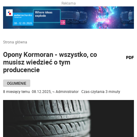
Reklama
Strona główna
Opony Kormoran - wszystko, co
wydru
PDF
musisz wiedzieć o tym
podst
do
producencie
OGUMIENIE
8 miesięcy temu 08.12.2025, ~ Administrator Czas czytania 3 minuty