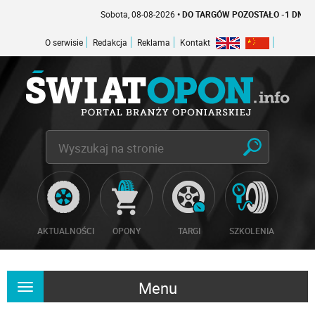
Sobota, 08-08-2026
• DO TARGÓW POZOSTAŁO -1 DNI
O serwisie
Redakcja
Reklama
Kontakt
AKTUALNOŚCI
OPONY
TARGI
SZKOLENIA
Menu
Rozwiń
nawigację