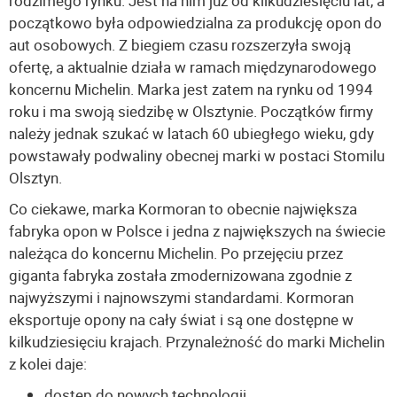
rodzimego rynku. Jest na nim już od kilkudziesięciu lat, a
początkowo była odpowiedzialna za produkcję opon do
aut osobowych. Z biegiem czasu rozszerzyła swoją
ofertę, a aktualnie działa w ramach międzynarodowego
koncernu Michelin. Marka jest zatem na rynku od 1994
roku i ma swoją siedzibę w Olsztynie. Początków firmy
należy jednak szukać w latach 60 ubiegłego wieku, gdy
powstawały podwaliny obecnej marki w postaci Stomilu
Olsztyn.
Co ciekawe, marka Kormoran to obecnie największa
fabryka opon w Polsce i jedna z największych na świecie
należąca do koncernu Michelin. Po przejęciu przez
giganta fabryka została zmodernizowana zgodnie z
najwyższymi i najnowszymi standardami. Kormoran
eksportuje opony na cały świat i są one dostępne w
kilkudziesięciu krajach. Przynależność do marki Michelin
z kolei daje:
dostęp do nowych technologii