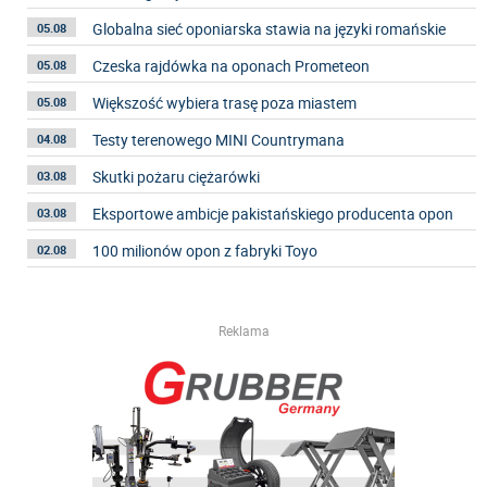
Globalna sieć oponiarska stawia na języki romańskie
05.08
Czeska rajdówka na oponach Prometeon
05.08
Większość wybiera trasę poza miastem
05.08
Testy terenowego MINI Countrymana
04.08
Skutki pożaru ciężarówki
03.08
Eksportowe ambicje pakistańskiego producenta opon
03.08
100 milionów opon z fabryki Toyo
02.08
Reklama