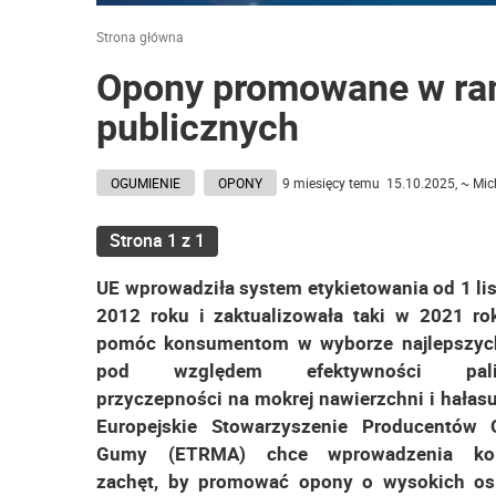
Strona główna
Opony promowane w r
publicznych
OGUMIENIE
OPONY
9 miesięcy temu 15.10.2025, ~ Mic
Strona 1 z 1
UE wprowadziła system etykietowania od 1 li
2012 roku i zaktualizowała taki w 2021 ro
pomóc konsumentom w wyborze najlepszyc
pod względem efektywności paliw
przyczepności na mokrej nawierzchni i hałasu
Europejskie Stowarzyszenie Producentów 
Gumy (ETRMA) chce wprowadzenia kol
zachęt, by promować opony o wysokich os