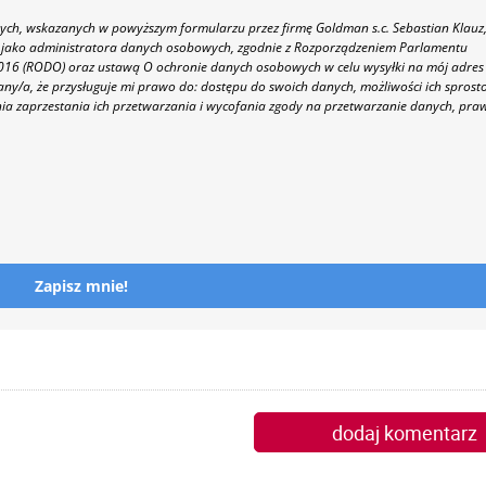
h, wskazanych w powyższym formularzu przez firmę Goldman s.c. Sebastian Klauz
 86 jako administratora danych osobowych, zgodnie z Rozporządzeniem Parlamentu
 2016 (RODO) oraz ustawą O ochronie danych osobowych w celu wysyłki na mój adres
y/a, że przysługuje mi prawo do: dostępu do swoich danych, możliwości ich sprost
nia zaprzestania ich przetwarzania i wycofania zgody na przetwarzanie danych, pra
Zapisz mnie!
dodaj komentarz