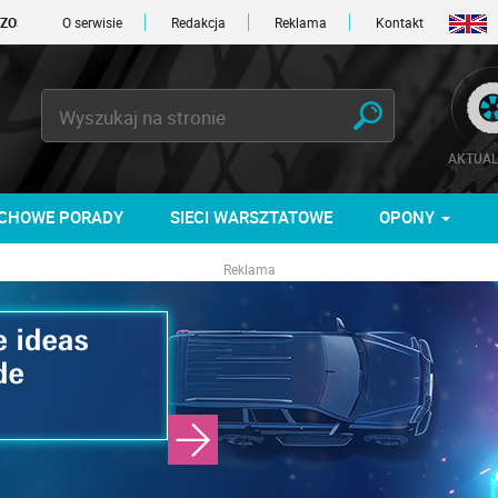
1 DNI
O serwisie
Redakcja
Reklama
Kontakt
AKTUAL
CHOWE PORADY
SIECI WARSZTATOWE
OPONY
Reklama