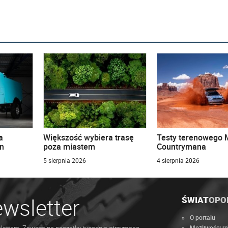
a
Większość wybiera trasę
Testy terenowego 
n
poza miastem
Countrymana
5 sierpnia 2026
4 sierpnia 2026
wsletter
ŚWIAT
OPO
O portalu
Możliwości r