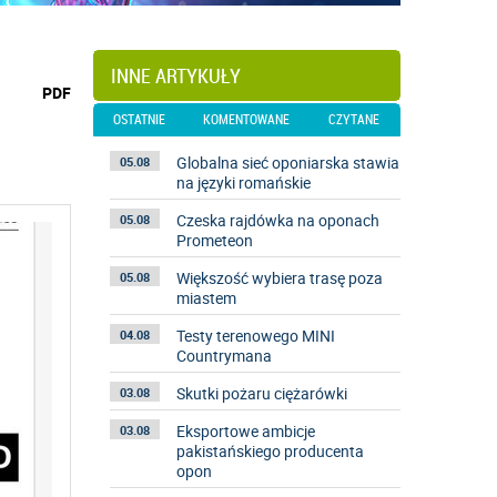
INNE ARTYKUŁY
wydrukuj
PDF
podstronę
OSTATNIE
KOMENTOWANE
CZYTANE
do
Globalna sieć oponiarska stawia
05.08
na języki romańskie
Czeska rajdówka na oponach
05.08
Prometeon
Większość wybiera trasę poza
05.08
miastem
Testy terenowego MINI
04.08
Countrymana
Skutki pożaru ciężarówki
03.08
Eksportowe ambicje
03.08
pakistańskiego producenta
opon