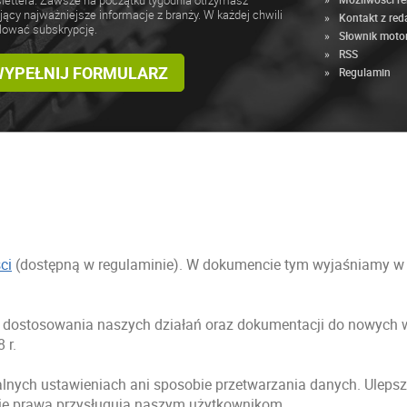
lettera. Zawsze na początku tygodnia otrzymasz
jący najważniejsze informacje z branży. W każdej chwili
Kontakt z red
lować subskrypcję.
Słownik moto
RSS
 WYPEŁNIJ FORMULARZ
Regulamin
ci
(dostępną w regulaminie). W dokumencie tym wyjaśniamy w sp
ci dostosowania naszych działań oraz dokumentacji do nowyc
 r.
lnych ustawieniach ani sposobie przetwarzania danych. Ulepsz
ie prawa przysługują naszym użytkownikom.