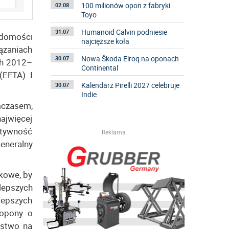
100 milionów opon z fabryki
02.08
Toyo
Humanoid Calvin podniesie
31.07
adomości
najcięższe koła
ązaniach
Nowa Škoda Elroq na oponach
30.07
ch 2012–
Continental
(EFTA). I
Kalendarz Pirelli 2027 celebruje
30.07
Indie
mczasem,
najwięcej
ktywność
Reklama
eneralny
kowe, by
lepszych
lepszych
 opony o
ństwo na