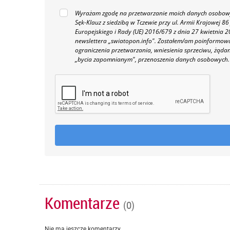
Wyrażam zgodę na przetwarzanie moich danych osobowyc
Sęk-Klauz z siedzibą w Tczewie przy ul. Armii Krajowej
Europejskiego i Rady (UE) 2016/679 z dnia 27 kwietnia
newslettera „swiatopon.info".
Zostałem/am poinformowan
ograniczenia przetwarzania, wniesienia sprzeciwu, żąda
„bycia zapomnianym", przenoszenia danych osobowych.
Komentarze
(0)
Nie ma jeszcze komentarzy...