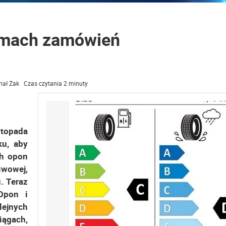
amach zamówień
hał Żak Czas czytania 2 minuty
stopada
ku, aby
h opon
owej,
. Teraz
Opon i
ejnych
iągach,