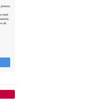
, Joanna
 e-mail
owania,
wo do