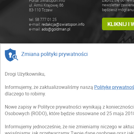
Zapisz się do news
Portal Swiatopon.info
newsletter zawiera
ul. Armii Krajowej 86
będziesz mógł anu
83-110 Tczew
tel. 58 777 01 25
KLIKNIJ I
e-mail:
redakcja@swiatopon.info
e-mail:
ado@goldman.pl
Zmiana polityki prywatności
Drogi Użytkowniku,
Informujemy, że zaktualizowaliśmy naszą
Politykę prywatnoś
dlaczego to robimy.
Nowe zapisy w Polityce prywatności wynikają z koniecznoś
Osobowych (RODO), które będzie stosowane od 25 maja 2018
Informujemy jednocześnie, że nie zmieniamy niczego w aktua
wyjaśniamy, jak przetwarzamy Twoje dane osobowe oraz jak