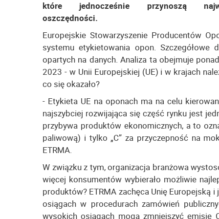
które jednocześnie przynoszą najw
oszczędności.
Europejskie Stowarzyszenie Producentów Op
systemu etykietowania opon. Szczegółowe dan
opartych na danych. Analiza ta obejmuje pona
2023 - w Unii Europejskiej (UE) i w krajach n
co się okazało?
- Etykieta UE na oponach ma na celu kierowa
najszybciej rozwijająca się część rynku jest j
przybywa produktów ekonomicznych, a to oznac
paliwową) i tylko „C” za przyczepność na mok
ETRMA.
W związku z tym, organizacja branżowa wystos
więcej konsumentów wybierało możliwie najle
produktów? ETRMA zachęca Unię Europejską i j
osiągach w procedurach zamówień publiczny
wysokich osiągach mogą zmniejszyć emisję C