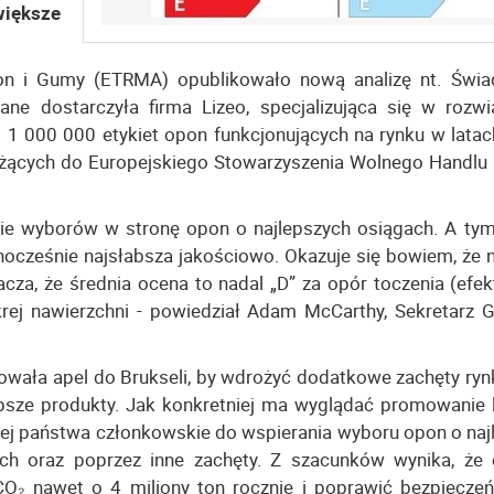
iększe
on i Gumy (ETRMA) opublikowało nową analizę nt. Świ
e dostarczyła firma Lizeo, specjalizująca się w rozwi
d 1 000 000 etykiet opon funkcjonujących na rynku w lata
ależących do Europejskiego Stowarzyszenia Wolnego Handlu 
nie wyborów w stronę opon o najlepszych osiągach. A ty
ednocześnie najsłabsza jakościowo. Okazuje się bowiem, że 
za, że średnia ocena to nadal „D” za opór toczenia (efe
rej nawierzchni - powiedział Adam McCarthy, Sekretarz G
owała apel do Brukseli, by wdrożyć dodatkowe zachęty ryn
psze produkty. Jak konkretniej ma wyglądać promowanie 
ej państwa członkowskie do wspierania wyboru opon o naj
ch oraz poprzez inne zachęty. Z szacunków wynika, że
O₂ nawet o 4 miliony ton rocznie i poprawić bezpiecze