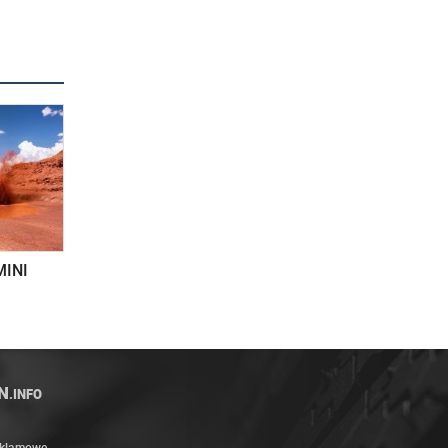
MINI
N
.INFO
eklamowe