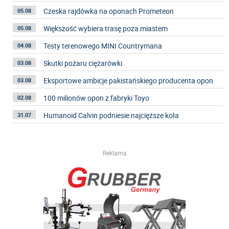
Czeska rajdówka na oponach Prometeon
05.08
Większość wybiera trasę poza miastem
05.08
Testy terenowego MINI Countrymana
04.08
Skutki pożaru ciężarówki
03.08
Eksportowe ambicje pakistańskiego producenta opon
03.08
100 milionów opon z fabryki Toyo
02.08
Humanoid Calvin podniesie najcięższe koła
31.07
Reklama