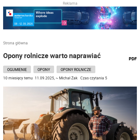
Reklama
Strona główna
Opony rolnicze warto naprawiać
wydru
PDF
podst
do
OGUMIENIE
OPONY
OPONY ROLNICZE
10 miesięcy temu 11.09.2025, ~ Michał Żak Czas czytania 5