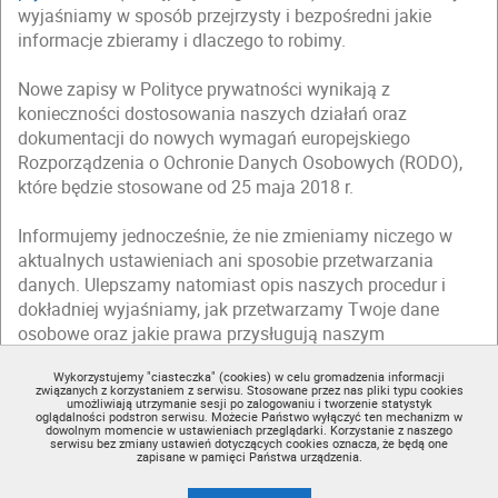
wyjaśniamy w sposób przejrzysty i bezpośredni jakie
informacje zbieramy i dlaczego to robimy.
Nowe zapisy w Polityce prywatności wynikają z
konieczności dostosowania naszych działań oraz
dokumentacji do nowych wymagań europejskiego
Rozporządzenia o Ochronie Danych Osobowych (RODO),
które będzie stosowane od 25 maja 2018 r.
Informujemy jednocześnie, że nie zmieniamy niczego w
aktualnych ustawieniach ani sposobie przetwarzania
danych. Ulepszamy natomiast opis naszych procedur i
dokładniej wyjaśniamy, jak przetwarzamy Twoje dane
osobowe oraz jakie prawa przysługują naszym
użytkownikom.
Wykorzystujemy "ciasteczka" (cookies) w celu gromadzenia informacji
związanych z korzystaniem z serwisu. Stosowane przez nas pliki typu cookies
Zapraszamy Cię do zapoznania się ze zmienioną
Polityką
umożliwiają utrzymanie sesji po zalogowaniu i tworzenie statystyk
oglądalności podstron serwisu. Możecie Państwo wyłączyć ten mechanizm w
prywatności
(dostępną w regulaminie).
dowolnym momencie w ustawieniach przeglądarki. Korzystanie z naszego
serwisu bez zmiany ustawień dotyczących cookies oznacza, że będą one
zapisane w pamięci Państwa urządzenia.
Nie teraz
Akceptuję