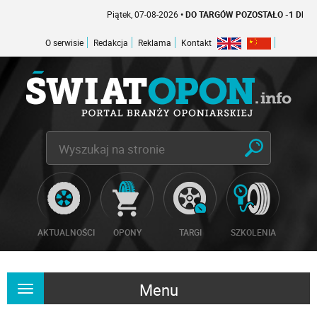
Piątek, 07-08-2026
• DO TARGÓW POZOSTAŁO -1 DNI
O serwisie
Redakcja
Reklama
Kontakt
AKTUALNOŚCI
OPONY
TARGI
SZKOLENIA
Menu
Rozwiń
nawigację