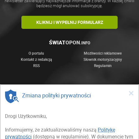
newsletter zawierający najważniejsze informacje z branży. W każdej chwili
będziesz mógł anulować subskrypcję.
KLIKNIJ I WYPEŁNIJ FORMULARZ
ŚWIAT
OPON
.INFO
O portalu
Możliwości reklamowe
Kontakt z redakcją
Słownik motoryzacyjny
RSS
Regulamin
×
Zmiana polityki prywatności
Drogi Użytkowniku,
Informujemy, że zaktualizowaliśmy naszą
Politykę
prywatności
(dostępną w regulaminie). W dokumencie tym