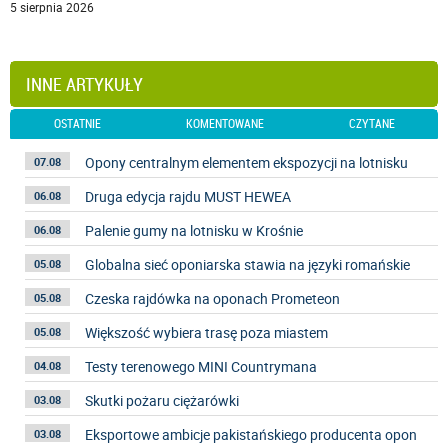
5 sierpnia 2026
INNE ARTYKUŁY
OSTATNIE
KOMENTOWANE
CZYTANE
Opony centralnym elementem ekspozycji na lotnisku
07.08
Druga edycja rajdu MUST HEWEA
06.08
Palenie gumy na lotnisku w Krośnie
06.08
Globalna sieć oponiarska stawia na języki romańskie
05.08
Czeska rajdówka na oponach Prometeon
05.08
Większość wybiera trasę poza miastem
05.08
Testy terenowego MINI Countrymana
04.08
Skutki pożaru ciężarówki
03.08
Eksportowe ambicje pakistańskiego producenta opon
03.08