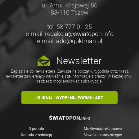
ul. Armii Krajowej 86
83-110 Tczew
tel. 58 777 01 25
e-mail:
redakcja@swiatopon.info
e-mail:
ado@goldman.pl
Newsletter
Zapisz się do newslettera. Zawsze na początku tygodnia otrzymasz
newsletter zawierający najważniejsze informacje z branży. W każdej chwili
będziesz mógł anulować subskrypcję.
KLIKNIJ I WYPEŁNIJ FORMULARZ
ŚWIAT
OPON
.INFO
O portalu
Możliwości reklamowe
Kontakt z redakcją
Słownik motoryzacyjny