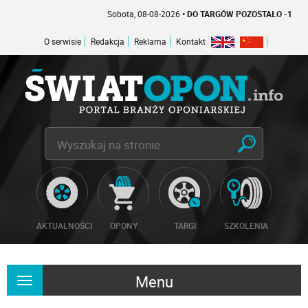
Sobota, 08-08-2026
• DO TARGÓW POZOSTAŁO -1 DNI
O serwisie
Redakcja
Reklama
Kontakt
AKTUALNOŚCI
OPONY
TARGI
SZKOLENIA
Menu
Rozwiń
nawigację