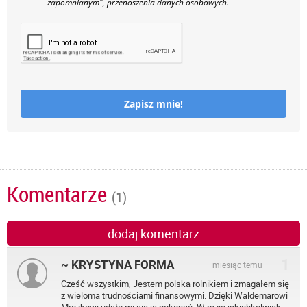
zapomnianym", przenoszenia danych osobowych.
Zapisz mnie!
Komentarze
(1)
dodaj komentarz
1
~ KRYSTYNA FORMA
miesiąc temu
Cześć wszystkim, Jestem polska rolnikiem i zmagałem się
z wieloma trudnościami finansowymi. Dzięki Waldemarowi
Mrozkowi udało mi się je pokonać. W razie jakichkolwiek