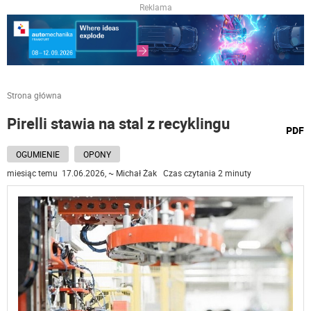
Reklama
Strona główna
Pirelli stawia na stal z recyklingu
wydru
PDF
podst
do
OGUMIENIE
OPONY
miesiąc temu 17.06.2026, ~ Michał Żak Czas czytania 2 minuty