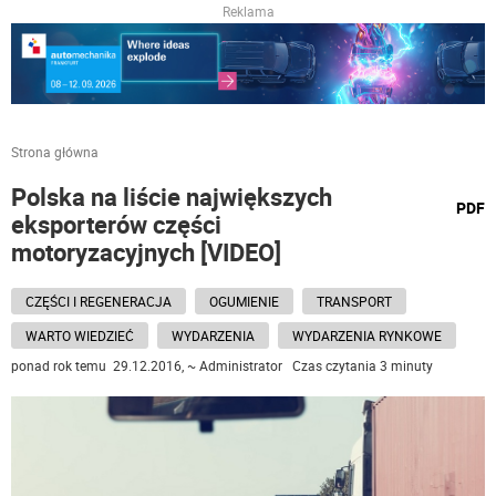
Reklama
Strona główna
Polska na liście największych
wydru
PDF
eksporterów części
podst
do
motoryzacyjnych [VIDEO]
CZĘŚCI I REGENERACJA
OGUMIENIE
TRANSPORT
WARTO WIEDZIEĆ
WYDARZENIA
WYDARZENIA RYNKOWE
ponad rok temu 29.12.2016, ~ Administrator Czas czytania 3 minuty