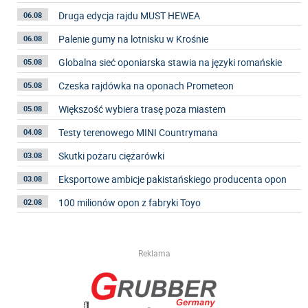
Druga edycja rajdu MUST HEWEA
06.08
Palenie gumy na lotnisku w Krośnie
06.08
Globalna sieć oponiarska stawia na języki romańskie
05.08
Czeska rajdówka na oponach Prometeon
05.08
Większość wybiera trasę poza miastem
05.08
Testy terenowego MINI Countrymana
04.08
Skutki pożaru ciężarówki
03.08
Eksportowe ambicje pakistańskiego producenta opon
03.08
100 milionów opon z fabryki Toyo
02.08
Reklama