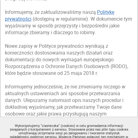
Informujemy, że zaktualizowaliśmy naszą
Politykę
prywatności
(dostępną w regulaminie). W dokumencie tym
wyjaśniamy w sposób przejrzysty i bezpośredni jakie
informacje zbieramy i dlaczego to robimy.
Nowe zapisy w Polityce prywatności wynikają z
konieczności dostosowania naszych działań oraz
dokumentacji do nowych wymagań europejskiego
Rozporządzenia o Ochronie Danych Osobowych (RODO),
które będzie stosowane od 25 maja 2018 r.
Informujemy jednocześnie, że nie zmieniamy niczego w
aktualnych ustawieniach ani sposobie przetwarzania
danych. Ulepszamy natomiast opis naszych procedur i
dokładniej wyjaśniamy, jak przetwarzamy Twoje dane
osobowe oraz jakie prawa przysługują naszym
użytkownikom.
Wykorzystujemy "ciasteczka" (cookies) w celu gromadzenia informacji
związanych z korzystaniem z serwisu. Stosowane przez nas pliki typu cookies
Zapraszamy Cię do zapoznania się ze zmienioną
Polityką
umożliwiają utrzymanie sesji po zalogowaniu i tworzenie statystyk
oglądalności podstron serwisu. Możecie Państwo wyłączyć ten mechanizm w