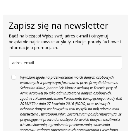
Zapisz się na newsletter
Bądź na bieżąco! Wpisz swój adres e-mail i otrzymuj
bezpłatnie najciekawsze artykuły, relacje, porady fachowe i
informacje o promocjach.
Wyrażam zgodę na przetwarzanie moich danych osobowych,
wskazanych w powyższym formularzu przez firmę Goldman s.c.
Sebastian Klauz, Joanna Sęk-Klauz z siedzibą w Tczewie przy ul.
Armii Krajowej 86 jako administratora danych osobowych,
zgodnie z Rozporządzeniem Parlamentu Europejskiego i Rady (UE)
2016/679 z dnia 27 kwietnia 2016 (RODO) oraz ustawą O
ochronie danych osobowych w celu wysyłki na mój adres e-mail
newslettera „swiatopon.info".
Zostałem/am poinformowany/a, że
przysługuje mi prawo do: dostępu do swoich danych, możliwości
ich sprostowania, ograniczenia przetwarzania, wniesienia
sprzeciwu, żądania zaprzestania ich przetwarzania i wycofania