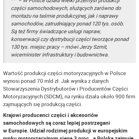
– W Polsce działa wielki przemysł produkcji
części samochodowych, służących zarówno do
montażu na taśmie produkcyjnej, jak i naprawy
samochodów, zatrudniający ponad 120 tys. osób.
Są też firmy świadczące usługi napraw,
konserwacji czy dystrybucji części tworzące ponad
130 tys. miejsc pracy – mówi Jerzy Szmit,
wiceminister infrastruktury i budownictwa.
Wartość produkcji części motoryzacyjnych w Polsce
wynosi ponad 70 mld zł. Jak wynika z danych
Stowarzyszenia Dystrybutorów i Producentów Części
Motoryzacyjnych (SDCM), na rynku działa około 900 firm
zajmujących się produkcją części.
Krajowi producenci części i akcesoriów
samochodowych są coraz lepiej postrzegani
w Europie. Udział rodzimej produkcji w europejskim
rynku motoryzacyjnym sięga 3 proc., a Polska zajmuje