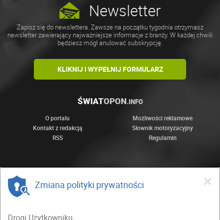
Newsletter
Zapisz się do newslettera. Zawsze na początku tygodnia otrzymasz
newsletter zawierający najważniejsze informacje z branży. W każdej chwili
będziesz mógł anulować subskrypcję.
KLIKNIJ I WYPEŁNIJ FORMULARZ
ŚWIAT
OPON
.INFO
O portalu
Możliwości reklamowe
Kontakt z redakcją
Słownik motoryzacyjny
RSS
Regulamin
×
Zmiana polityki prywatności
Drogi Użytkowniku,