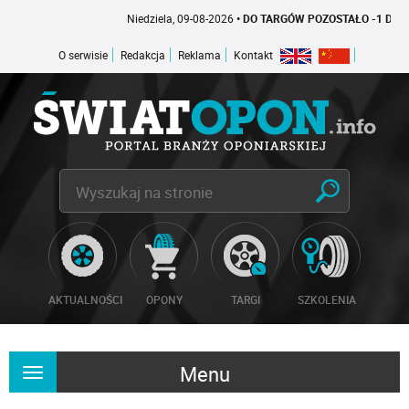
Niedziela, 09-08-2026
• DO TARGÓW POZOSTAŁO -1 DNI
O serwisie
Redakcja
Reklama
Kontakt
AKTUALNOŚCI
OPONY
TARGI
SZKOLENIA
Menu
Rozwiń
nawigację