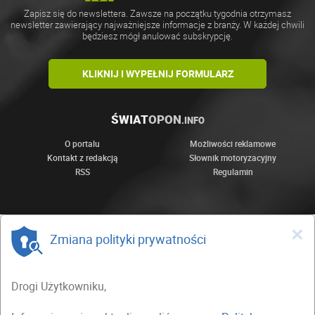
Zapisz się do newslettera. Zawsze na początku tygodnia otrzymasz
newsletter zawierający najważniejsze informacje z branży. W każdej chwili
będziesz mógł anulować subskrypcję.
KLIKNIJ I WYPEŁNIJ FORMULARZ
ŚWIAT
OPON
.INFO
O portalu
Możliwości reklamowe
Kontakt z redakcją
Słownik motoryzacyjny
RSS
Regulamin
×
Zmiana polityki prywatności
Drogi Użytkowniku,