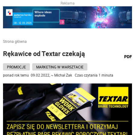
Reklama
Strona główna
Rękawice od Textar czekają
wydru
PDF
podst
do
PROMOCJE
MARKETING W WARSZTACIE
ponad rok temu 09.02.2022, ~ Michał Żak Czas czytania 1 minuta