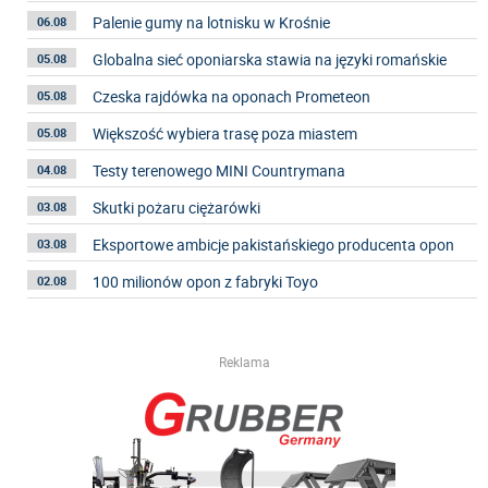
Palenie gumy na lotnisku w Krośnie
06.08
Globalna sieć oponiarska stawia na języki romańskie
05.08
Czeska rajdówka na oponach Prometeon
05.08
Większość wybiera trasę poza miastem
05.08
Testy terenowego MINI Countrymana
04.08
Skutki pożaru ciężarówki
03.08
Eksportowe ambicje pakistańskiego producenta opon
03.08
100 milionów opon z fabryki Toyo
02.08
Reklama