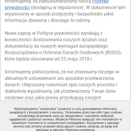
Informujemy, że zaktualizowaliśmy naszą
Politykę
prywatności
(dostępną w regulaminie). W dokumencie tym
wyjaśniamy w sposób przejrzysty i bezpośredni jakie
informacje zbieramy i dlaczego to robimy.
Nowe zapisy w Polityce prywatności wynikają z
konieczności dostosowania naszych działań oraz
dokumentacji do nowych wymagań europejskiego
Rozporządzenia o Ochronie Danych Osobowych (RODO),
które będzie stosowane od 25 maja 2018 r.
Informujemy jednocześnie, że nie zmieniamy niczego w
aktualnych ustawieniach ani sposobie przetwarzania
danych. Ulepszamy natomiast opis naszych procedur i
dokładniej wyjaśniamy, jak przetwarzamy Twoje dane
osobowe oraz jakie prawa przysługują naszym
użytkownikom.
Wykorzystujemy "ciasteczka" (cookies) w celu gromadzenia informacji
związanych z korzystaniem z serwisu. Stosowane przez nas pliki typu cookies
Zapraszamy Cię do zapoznania się ze zmienioną
Polityką
umożliwiają utrzymanie sesji po zalogowaniu i tworzenie statystyk
oglądalności podstron serwisu. Możecie Państwo wyłączyć ten mechanizm w
prywatności
(dostępną w regulaminie).
dowolnym momencie w ustawieniach przeglądarki. Korzystanie z naszego
serwisu bez zmiany ustawień dotyczących cookies oznacza, że będą one
zapisane w pamięci Państwa urządzenia.