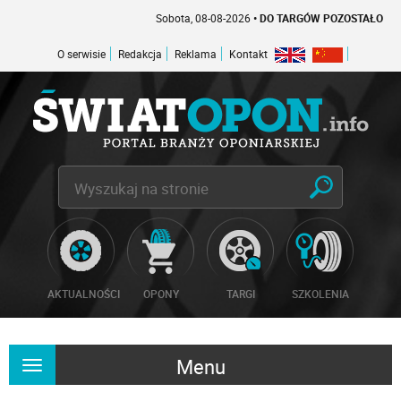
Sobota, 08-08-2026
• DO TARGÓW POZOSTAŁO -1 DNI
O serwisie
Redakcja
Reklama
Kontakt
AKTUALNOŚCI
OPONY
TARGI
SZKOLENIA
Menu
Rozwiń
nawigację