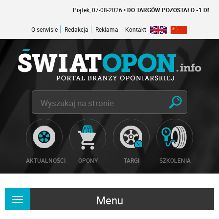
Piątek, 07-08-2026
• DO TARGÓW POZOSTAŁO -1 DNI
O serwisie
Redakcja
Reklama
Kontakt
AKTUALNOŚCI
OPONY
TARGI
SZKOLENIA
Menu
Rozwiń
nawigację