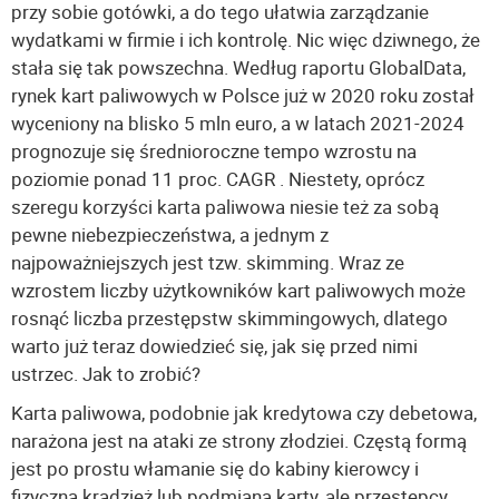
przy sobie gotówki, a do tego ułatwia zarządzanie
wydatkami w firmie i ich kontrolę. Nic więc dziwnego, że
stała się tak powszechna. Według raportu GlobalData,
rynek kart paliwowych w Polsce już w 2020 roku został
wyceniony na blisko 5 mln euro, a w latach 2021-2024
prognozuje się średnioroczne tempo wzrostu na
poziomie ponad 11 proc. CAGR . Niestety, oprócz
szeregu korzyści karta paliwowa niesie też za sobą
pewne niebezpieczeństwa, a jednym z
najpoważniejszych jest tzw. skimming. Wraz ze
wzrostem liczby użytkowników kart paliwowych może
rosnąć liczba przestępstw skimmingowych, dlatego
warto już teraz dowiedzieć się, jak się przed nimi
ustrzec. Jak to zrobić?
Karta paliwowa, podobnie jak kredytowa czy debetowa,
narażona jest na ataki ze strony złodziei. Częstą formą
jest po prostu włamanie się do kabiny kierowcy i
fizyczna kradzież lub podmiana karty, ale przestępcy