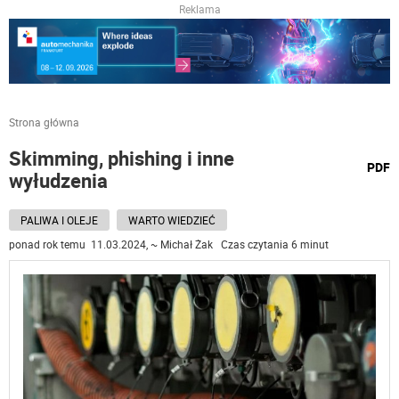
Reklama
Strona główna
Skimming, phishing i inne
wydru
PDF
wyłudzenia
podst
do
PALIWA I OLEJE
WARTO WIEDZIEĆ
ponad rok temu 11.03.2024, ~ Michał Żak Czas czytania 6 minut