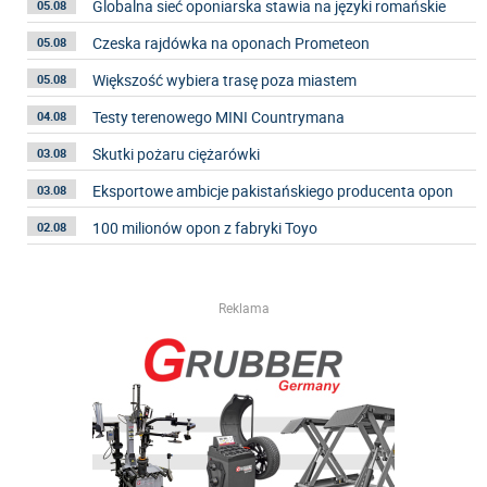
Globalna sieć oponiarska stawia na języki romańskie
05.08
Czeska rajdówka na oponach Prometeon
05.08
Większość wybiera trasę poza miastem
05.08
Testy terenowego MINI Countrymana
04.08
Skutki pożaru ciężarówki
03.08
Eksportowe ambicje pakistańskiego producenta opon
03.08
100 milionów opon z fabryki Toyo
02.08
Reklama