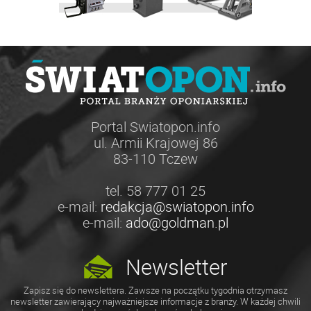
Portal Swiatopon.info
ul. Armii Krajowej 86
83-110 Tczew
tel. 58 777 01 25
e-mail:
redakcja@swiatopon.info
e-mail:
ado@goldman.pl
Newsletter
Zapisz się do newslettera. Zawsze na początku tygodnia otrzymasz
newsletter zawierający najważniejsze informacje z branży. W każdej chwili