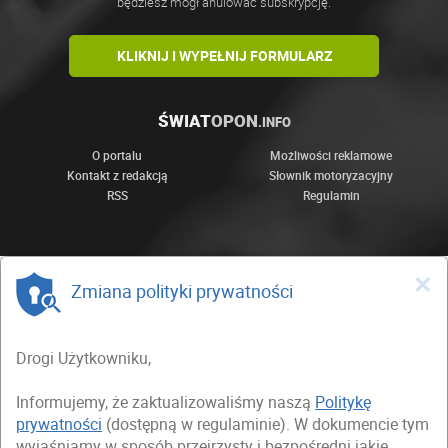
będziesz mógł anulować subskrypcję.
KLIKNIJ I WYPEŁNIJ FORMULARZ
ŚWIAT
OPON
.INFO
O portalu
Możliwości reklamowe
Kontakt z redakcją
Słownik motoryzacyjny
RSS
Regulamin
×
Zmiana polityki prywatności
Drogi Użytkowniku,
Informujemy, że zaktualizowaliśmy naszą
Politykę
prywatności
(dostępną w regulaminie). W dokumencie tym
wyjaśniamy w sposób przejrzysty i bezpośredni jakie