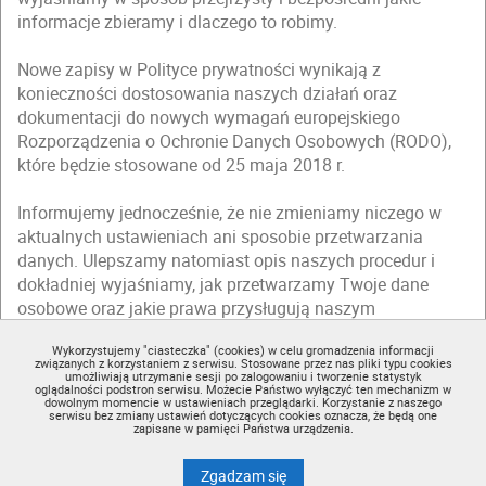
informacje zbieramy i dlaczego to robimy.
Nowe zapisy w Polityce prywatności wynikają z
konieczności dostosowania naszych działań oraz
dokumentacji do nowych wymagań europejskiego
Rozporządzenia o Ochronie Danych Osobowych (RODO),
które będzie stosowane od 25 maja 2018 r.
Informujemy jednocześnie, że nie zmieniamy niczego w
aktualnych ustawieniach ani sposobie przetwarzania
danych. Ulepszamy natomiast opis naszych procedur i
dokładniej wyjaśniamy, jak przetwarzamy Twoje dane
osobowe oraz jakie prawa przysługują naszym
użytkownikom.
Wykorzystujemy "ciasteczka" (cookies) w celu gromadzenia informacji
związanych z korzystaniem z serwisu. Stosowane przez nas pliki typu cookies
Zapraszamy Cię do zapoznania się ze zmienioną
Polityką
umożliwiają utrzymanie sesji po zalogowaniu i tworzenie statystyk
oglądalności podstron serwisu. Możecie Państwo wyłączyć ten mechanizm w
prywatności
(dostępną w regulaminie).
dowolnym momencie w ustawieniach przeglądarki. Korzystanie z naszego
serwisu bez zmiany ustawień dotyczących cookies oznacza, że będą one
zapisane w pamięci Państwa urządzenia.
Nie teraz
Akceptuję
na wykorzystanie plików
cook
Zgadzam się