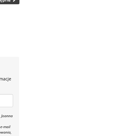
rmacje
, Joanna
 e-mail
owania,