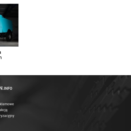
a
n
N
.INFO
eklamowe
akcją
ryzacyjny