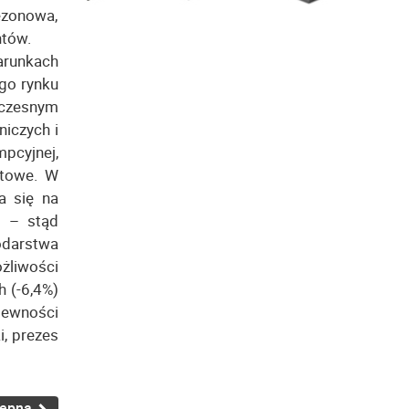
ezonowa,
ntów.
runkach
ego rynku
oczesnym
iczych i
pcyjnej,
ytowe. W
a się na
m – stąd
odarstwa
żliwości
 (-6,4%)
pewności
, prezes
tępna