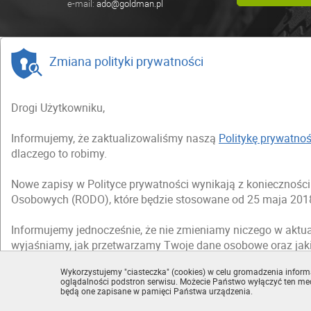
e-mail:
ado@goldman.pl
Zmiana polityki prywatności
Drogi Użytkowniku,
Informujemy, że zaktualizowaliśmy naszą
Politykę prywatnoś
dlaczego to robimy.
Nowe zapisy w Polityce prywatności wynikają z koniecznoś
Osobowych (RODO), które będzie stosowane od 25 maja 2018
Informujemy jednocześnie, że nie zmieniamy niczego w aktua
wyjaśniamy, jak przetwarzamy Twoje dane osobowe oraz jak
Wykorzystujemy "ciasteczka" (cookies) w celu gromadzenia informa
Zapraszamy Cię do zapoznania się ze zmienioną
Polityką pr
oglądalności podstron serwisu. Możecie Państwo wyłączyć ten m
będą one zapisane w pamięci Państwa urządzenia.