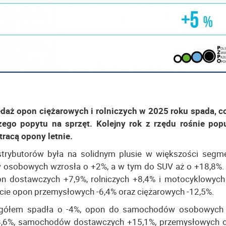
aż opon ciężarowych i rolniczych w 2025 roku spada, c
zego popytu na sprzęt. Kolejny rok z rzędu rośnie pop
tracą opony letnie.
trybutorów była na solidnym plusie w większości seg
osobowych wzrosła o +2%, a w tym do SUV aż o +18,8%.
 dostawczych +7,9%, rolniczych +8,4% i motocyklowych
ie opon przemysłowych -6,4% oraz ciężarowych -12,5%.
gółem spadła o -4%, opon do samochodów osobowych 
8,6%, samochodów dostawczych +15,1%, przemysłowych 