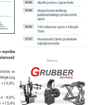
Skutki pożaru ciężarówki
03.08
Eksportowe ambicje
03.08
pakistańskiego producenta
opon
100 milionów opon z fabryki
02.08
Toyo
Humanoid Calvin podniesie
31.07
najcięższe koła
o wynika
ularność
Reklama
mentów w
 Większą
 +13,4%.
o -9,8%,
o +15,4%