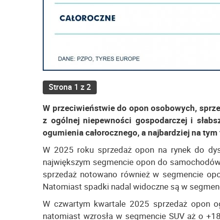
Strona 1 z 2
W przeciwieństwie do opon osobowych, sprzed
z ogólnej niepewności gospodarczej i słabs
ogumienia całorocznego, a najbardziej na tym 
W 2025 roku sprzedaż opon na rynek do dys
największym segmencie opon do samochodów 
sprzedaż notowano również w segmencie opon
Natomiast spadki nadal widoczne są w segmenc
W czwartym kwartale 2025 sprzedaż opon o
natomiast wzrosła w segmencie SUV aż o +1