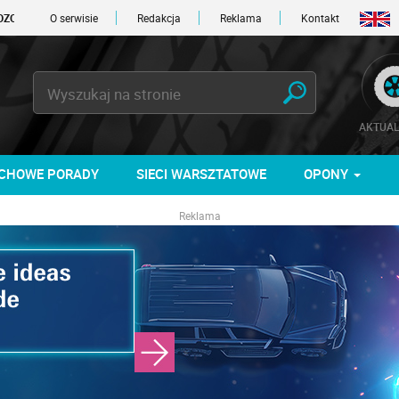
1 DNI
O serwisie
Redakcja
Reklama
Kontakt
AKTUAL
CHOWE PORADY
SIECI WARSZTATOWE
OPONY
Reklama