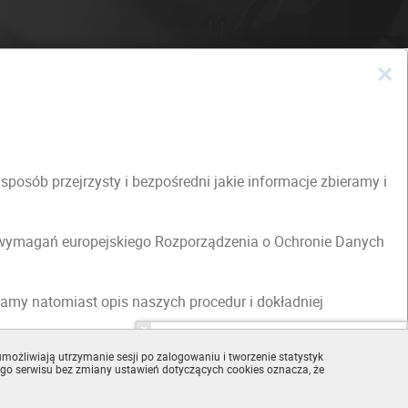
×
osób przejrzysty i bezpośredni jakie informacje zbieramy i
h wymagań europejskiego Rozporządzenia o Ochronie Danych
amy natomiast opis naszych procedur i dokładniej
następny artykuł ›
możliwiają utrzymanie sesji po zalogowaniu i tworzenie statystyk
go serwisu bez zmiany ustawień dotyczących cookies oznacza, że
Argentyński producent
opon zniknie z rynku?