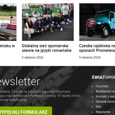
tnisku w
Globalna sieć oponiarska
Czeska rajdówka n
stawia na języki romańskie
oponach Prometeo
5 sierpnia 2026
5 sierpnia 2026
wsletter
ŚWIAT
OPO
O portalu
Możliwości r
lettera. Zawsze na początku tygodnia otrzymasz
jący najważniejsze informacje z branży. W każdej chwili
Kontakt z red
lować subskrypcję.
Słownik moto
RSS
 WYPEŁNIJ FORMULARZ
Regulamin