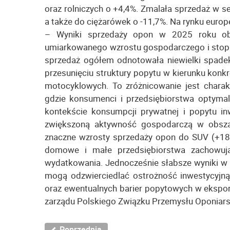
oraz rolniczych o +4,4%. Zmalała sprzedaż w
a także do ciężarówek o -11,7%. Na rynku eur
– Wyniki sprzedaży opon w 2025 roku ob
umiarkowanego wzrostu gospodarczego i stopnio
sprzedaż ogółem odnotowała niewielki spadek
przesunięciu struktury popytu w kierunku kon
motocyklowych. To zróżnicowanie jest charak
gdzie konsumenci i przedsiębiorstwa optymal
kontekście konsumpcji prywatnej i popytu i
zwiększoną aktywność gospodarczą w obszar
znaczne wzrosty sprzedaży opon do SUV (+18,
domowe i małe przedsiębiorstwa zachowują
wydatkowania. Jednocześnie słabsze wyniki w
mogą odzwierciedlać ostrożność inwestycyjną 
oraz ewentualnych barier popytowych w ekspor
zarządu Polskiego Związku Przemysłu Oponiar
Poprzednia