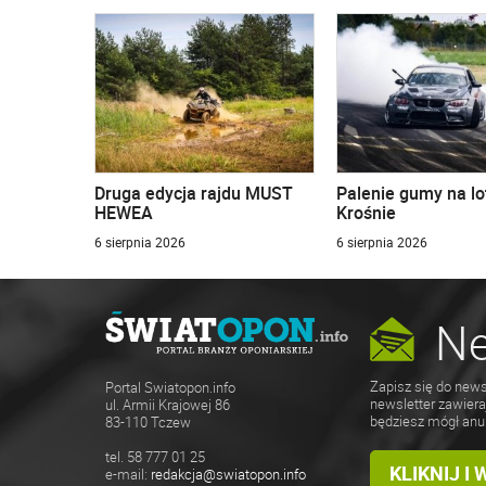
Druga edycja rajdu MUST
Palenie gumy na lo
HEWEA
Krośnie
6 sierpnia 2026
6 sierpnia 2026
Ne
Zapisz się do news
Portal Swiatopon.info
newsletter zawiera
ul. Armii Krajowej 86
będziesz mógł anu
83-110 Tczew
tel. 58 777 01 25
KLIKNIJ I
e-mail:
redakcja@swiatopon.info