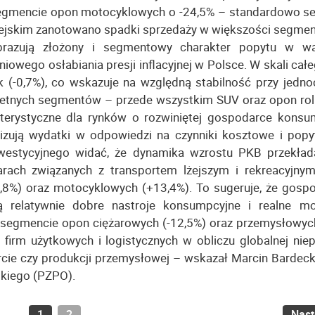
 segmencie opon motocyklowych o -24,5% – standardowo s
opejskim zanotowano spadki sprzedaży w większości segme
razują złożony i segmentowy charakter popytu w wa
wego osłabiania presji inflacyjnej w Polsce. W skali cał
 (-0,7%), co wskazuje na względną stabilność przy jedn
kretnych segmentów – przede wszystkim SUV oraz opon roln
terystyczne dla rynków o rozwiniętej gospodarce konsum
izują wydatki w odpowiedzi na czynniki kosztowe i pop
nwestycyjnego widać, że dynamika wzrostu PKB przekład
ach związanych z transportem lżejszym i rekreacyjny
8%) oraz motocyklowych (+13,4%). To sugeruje, że gosp
 relatywnie dobre nastroje konsumpcyjne i realne mo
 segmencie opon ciężarowych (-12,5%) oraz przemysłowych
firm użytkowych i logistycznych w obliczu globalnej nie
cie czy produkcji przemysłowej – wskazał Marcin Bardecki
skiego (PZPO).
1
2
Nas