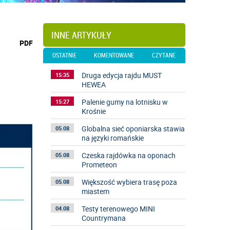
INNE ARTYKUŁY
wydrukuj
PDF
podstronę
OSTATNIE
KOMENTOWANE
CZYTANE
do
Druga edycja rajdu MUST
15:35
HEWEA
Palenie gumy na lotnisku w
15:27
Krośnie
Globalna sieć oponiarska stawia
05.08
na języki romańskie
Czeska rajdówka na oponach
05.08
Prometeon
Większość wybiera trasę poza
05.08
miastem
Testy terenowego MINI
04.08
Countrymana