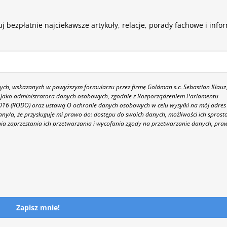
j bezpłatnie najciekawsze artykuły, relacje, porady fachowe i info
h, wskazanych w powyższym formularzu przez firmę Goldman s.c. Sebastian Klauz
 86 jako administratora danych osobowych, zgodnie z Rozporządzeniem Parlamentu
 2016 (RODO) oraz ustawą O ochronie danych osobowych w celu wysyłki na mój adres
y/a, że przysługuje mi prawo do: dostępu do swoich danych, możliwości ich sprost
nia zaprzestania ich przetwarzania i wycofania zgody na przetwarzanie danych, pra
Zapisz mnie!