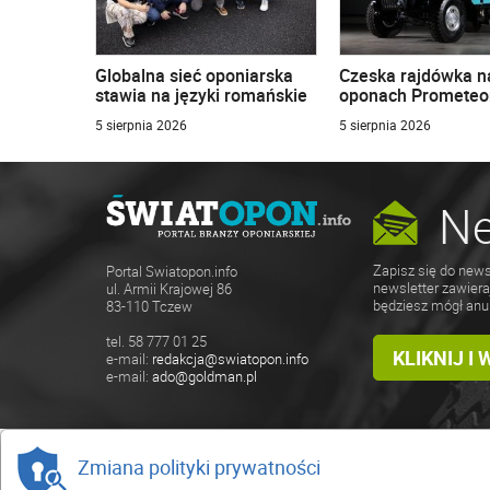
Globalna sieć oponiarska
Czeska rajdówka n
stawia na języki romańskie
oponach Prometeo
5 sierpnia 2026
5 sierpnia 2026
Ne
Zapisz się do news
Portal Swiatopon.info
newsletter zawiera
ul. Armii Krajowej 86
będziesz mógł anu
83-110 Tczew
tel. 58 777 01 25
KLIKNIJ I
e-mail:
redakcja@swiatopon.info
e-mail:
ado@goldman.pl
Zmiana polityki prywatności