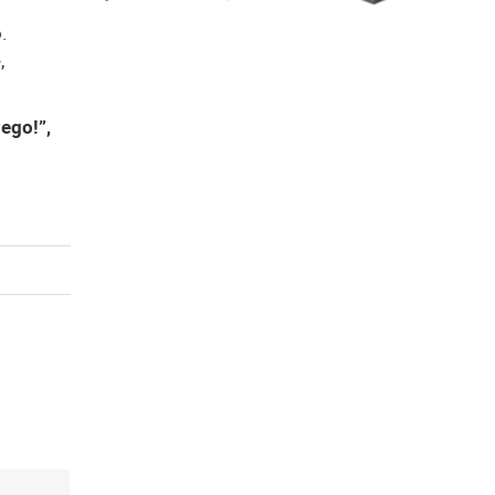
.
,
ego!”,