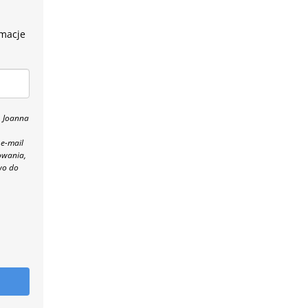
rmacje
, Joanna
 e-mail
owania,
wo do