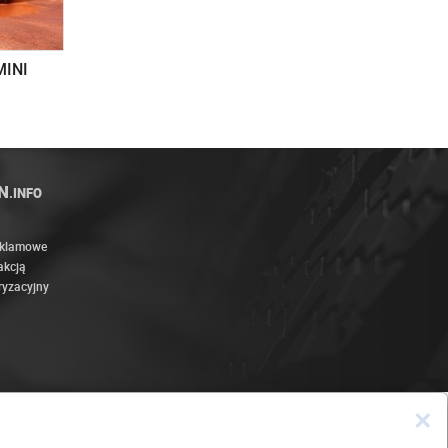
MINI
N
.INFO
eklamowe
akcją
ryzacyjny
×