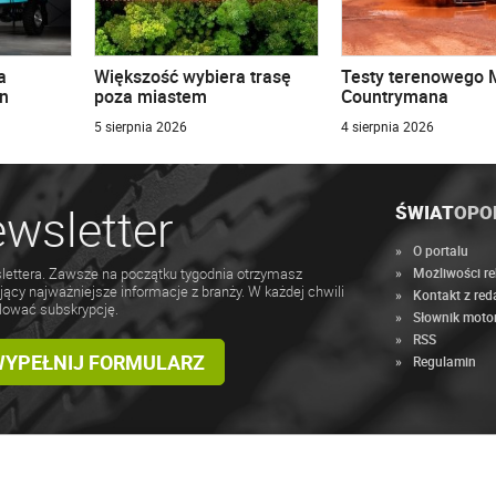
a
Większość wybiera trasę
Testy terenowego 
n
poza miastem
Countrymana
5 sierpnia 2026
4 sierpnia 2026
wsletter
ŚWIAT
OPO
O portalu
Możliwości r
lettera. Zawsze na początku tygodnia otrzymasz
jący najważniejsze informacje z branży. W każdej chwili
Kontakt z red
lować subskrypcję.
Słownik moto
RSS
 WYPEŁNIJ FORMULARZ
Regulamin