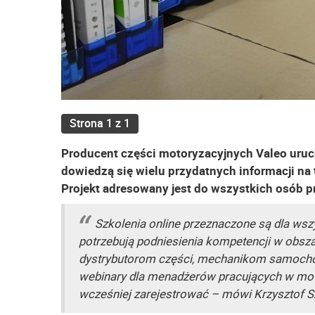
Strona 1 z 1
Producent części motoryzacyjnych Valeo uruc
dowiedzą się wielu przydatnych informacji n
Projekt adresowany jest do wszystkich osób p
Szkolenia online przeznaczone są dla wszy
potrzebują podniesienia kompetencji w obsza
dystrybutorom części, mechanikom samoch
webinary dla menadżerów pracujących w motory
wcześniej zarejestrować – mówi Krzysztof S