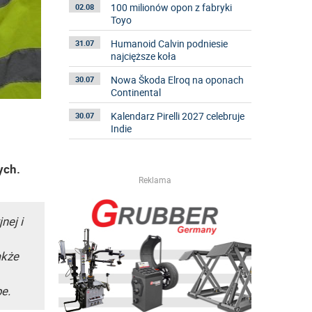
100 milionów opon z fabryki
02.08
Toyo
Humanoid Calvin podniesie
31.07
najcięższe koła
Nowa Škoda Elroq na oponach
30.07
Continental
Kalendarz Pirelli 2027 celebruje
30.07
Indie
ych.
Reklama
nej i
akże
e.