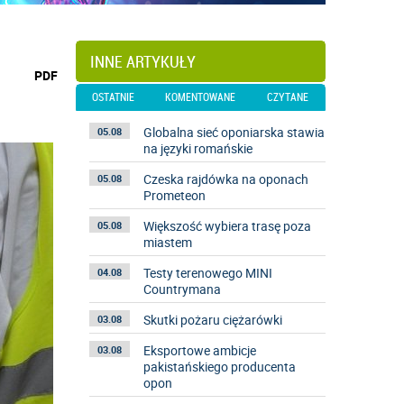
INNE ARTYKUŁY
wydrukuj
PDF
podstronę
OSTATNIE
KOMENTOWANE
CZYTANE
do
Globalna sieć oponiarska stawia
05.08
na języki romańskie
Czeska rajdówka na oponach
05.08
Prometeon
Większość wybiera trasę poza
05.08
miastem
Testy terenowego MINI
04.08
Countrymana
Skutki pożaru ciężarówki
03.08
Eksportowe ambicje
03.08
pakistańskiego producenta
opon