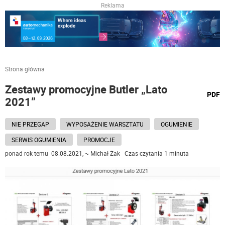
Reklama
Strona główna
Zestawy promocyjne Butler „Lato
wydru
PDF
2021”
podst
do
NIE PRZEGAP
WYPOSAŻENIE WARSZTATU
OGUMIENIE
SERWIS OGUMIENIA
PROMOCJE
ponad rok temu 08.08.2021, ~ Michał Żak Czas czytania 1 minuta