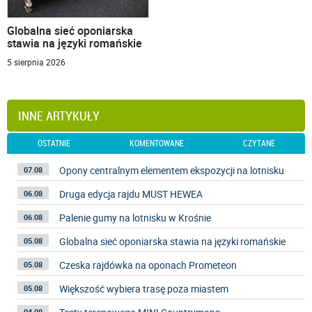
Globalna sieć oponiarska
stawia na języki romańskie
5 sierpnia 2026
INNE ARTYKUŁY
OSTATNIE
KOMENTOWANE
CZYTANE
Opony centralnym elementem ekspozycji na lotnisku
07.08
Druga edycja rajdu MUST HEWEA
06.08
Palenie gumy na lotnisku w Krośnie
06.08
Globalna sieć oponiarska stawia na języki romańskie
05.08
Czeska rajdówka na oponach Prometeon
05.08
Większość wybiera trasę poza miastem
05.08