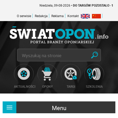
Niedziela, 09-08-2026
• DO TARGÓW POZOSTAŁO -1 DNI
O serwisie
Redakcja
Reklama
Kontakt
AKTUALNOŚCI
OPONY
TARGI
SZKOLENIA
Menu
Rozwiń
nawigację