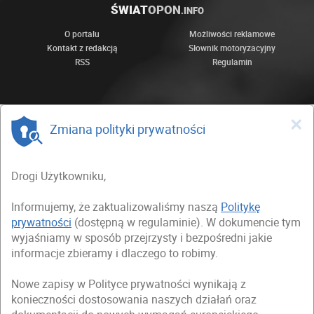
ŚWIAT
OPON
.INFO
O portalu
Możliwości reklamowe
Kontakt z redakcją
Słownik motoryzacyjny
RSS
Regulamin
×
Zmiana polityki prywatności
Drogi Użytkowniku,
Informujemy, że zaktualizowaliśmy naszą
Politykę
prywatności
(dostępną w regulaminie). W dokumencie tym
wyjaśniamy w sposób przejrzysty i bezpośredni jakie
informacje zbieramy i dlaczego to robimy.
Nowe zapisy w Polityce prywatności wynikają z
konieczności dostosowania naszych działań oraz