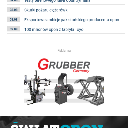
Testy terenowego MINI Countrymana
04.08
Skutki pożaru ciężarówki
03.08
Eksportowe ambicje pakistańskiego producenta opon
03.08
100 milionów opon z fabryki Toyo
02.08
Reklama