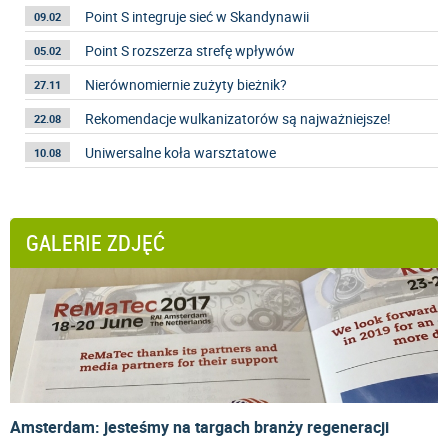
Point S integruje sieć w Skandynawii
09.02
Point S rozszerza strefę wpływów
05.02
Nierównomiernie zużyty bieżnik?
27.11
Rekomendacje wulkanizatorów są najważniejsze!
22.08
Uniwersalne koła warsztatowe
10.08
GALERIE ZDJĘĆ
Amsterdam: jesteśmy na targach branży regeneracji