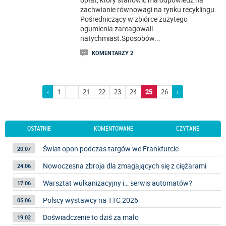
zachwianie równowagi na rynku recyklingu.
Pośredniczący w zbiórce zużytego
ogumienia zareagowali
natychmiast.Sposobów
...
KOMENTARZY 2
‹
1
...
21
22
23
24
25
26
›
OSTATNIE
KOMENTOWANE
CZYTANE
Świat opon podczas targów we Frankfurcie
20.07
Nowoczesna zbroja dla zmagających się z ciężarami
24.06
Warsztat wulkanizacyjny i… serwis automatów?
17.06
Polscy wystawcy na TTC 2026
05.06
Doświadczenie to dziś za mało
19.02