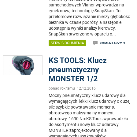
samochodowych Vianor wprowadza na
rynek nową technologię SnapSkan. To
przełomowe rozwiązanie mierzy głębokość
bieżnika w czasie podróży, a następnie
udostępnia wyniki analizy kierowcy.
SnapSkan stworzono w oparciu o
...
SERWIS OGUMIENIA
KOMENTARZY 3
KS TOOLS: Klucz
pneumatyczny
MONSTER 1/2
ponad rok temu 12.12.2016
Mocny pneumatyczny klucz udarowy dla
wymagających: lekki klucz udarowy o dużej
sile szybkie powstawanie momentu
obrotowego maksymalny moment
obrotowy: 1690 NmKS Tools wprowadziło
do asortymentu nowy klucz udarowy
MONSTER zaprojektowany dla
wymagających użytkowników.
...