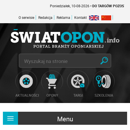
Poniedziałek, 10-08-2026
• DO TARGÓW POZOSTAŁO -1 
O serwisie
Redakcja
Reklama
Kontakt
AKTUALNOŚCI
OPONY
TARGI
SZKOLENIA
Menu
Rozwiń
nawigację