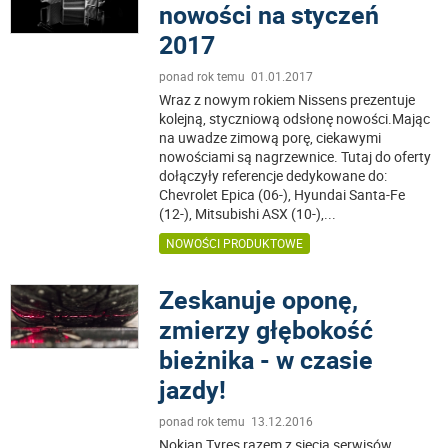
nowości na styczeń
2017
ponad rok temu 01.01.2017
Wraz z nowym rokiem Nissens prezentuje
kolejną, styczniową odsłonę nowości.Mając
na uwadze zimową porę, ciekawymi
nowościami są nagrzewnice. Tutaj do oferty
dołączyły referencje dedykowane do:
Chevrolet Epica (06-), Hyundai Santa-Fe
(12-), Mitsubishi ASX (10-),
...
NOWOŚCI PRODUKTOWE
Zeskanuje oponę,
zmierzy głębokość
bieżnika - w czasie
jazdy!
ponad rok temu 13.12.2016
Nokian Tyres razem z siecią serwisów