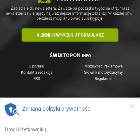
Zapisz się do newslettera. Zawsze na początku tygodnia otrzymasz
newsletter zawierający najważniejsze informacje z branży. W każdej chwili
będziesz mógł anulować subskrypcję.
KLIKNIJ I WYPEŁNIJ FORMULARZ
ŚWIAT
OPON
.INFO
O portalu
Możliwości reklamowe
Kontakt z redakcją
Słownik motoryzacyjny
RSS
Regulamin
×
Zmiana polityki prywatności
Drogi Użytkowniku,