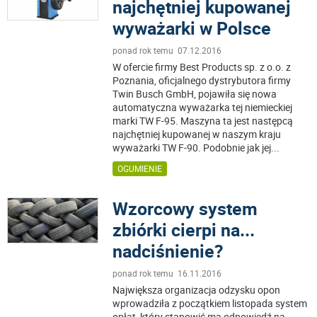
najchętniej kupowanej
wyważarki w Polsce
ponad rok temu 07.12.2016
W ofercie firmy Best Products sp. z o.o. z
Poznania, oficjalnego dystrybutora firmy
Twin Busch GmbH, pojawiła się nowa
automatyczna wyważarka tej niemieckiej
marki TW F-95. Maszyna ta jest następcą
najchętniej kupowanej w naszym kraju
wyważarki TW F-90. Podobnie jak jej
...
OGUMIENIE
Wzorcowy system
zbiórki cierpi na...
nadciśnienie?
ponad rok temu 16.11.2016
Największa organizacja odzysku opon
wprowadziła z początkiem listopada system
opłat, który stanowić ma odpowiedź na