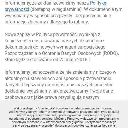
Informujemy, że zaktualizowaliśmy naszą
Politykę
prywatności
(dostępną w regulaminie). W dokumencie tym
wyjaśniamy w sposób przejrzysty i bezpośredni jakie
informacje zbieramy i dlaczego to robimy.
Nowe zapisy w Polityce prywatności wynikają z
konieczności dostosowania naszych działań oraz
dokumentacji do nowych wymagań europejskiego
Rozporządzenia o Ochronie Danych Osobowych (RODO),
które będzie stosowane od 25 maja 2018 r.
Informujemy jednocześnie, że nie zmieniamy niczego w
aktualnych ustawieniach ani sposobie przetwarzania
danych. Ulepszamy natomiast opis naszych procedur i
dokładniej wyjaśniamy, jak przetwarzamy Twoje dane
osobowe oraz jakie prawa przysługują naszym
użytkownikom.
Wykorzystujemy "ciasteczka" (cookies) w celu gromadzenia informacji
związanych z korzystaniem z serwisu. Stosowane przez nas pliki typu cookies
Zapraszamy Cię do zapoznania się ze zmienioną
Polityką
umożliwiają utrzymanie sesji po zalogowaniu i tworzenie statystyk
oglądalności podstron serwisu. Możecie Państwo wyłączyć ten mechanizm w
prywatności
(dostępną w regulaminie).
dowolnym momencie w ustawieniach przeglądarki. Korzystanie z naszego
serwisu bez zmiany ustawień dotyczących cookies oznacza, że będą one