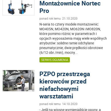
Montażownice Nortec
Pro
ponad rok temu 21.10.2020
N-seria to cztery modele montażownic:
MO405N, MO420N, MO620N i MO820N,
które pomimo różnic w parametrach i
opcjach wyposażenia mają wiele wspólnych
atrybutów: solidne ramie odchylane
pneumatycznie, dwie prędkości obrotowe
(6/12 obr./min), mocny
...
SERWIS OGUMIENIA
PZPO przestrzega
kierowców przed
niefachowymi
warsztatami
ponad rok temu 14.10.2020
- Jeśli na wiosnę wymienialiście opony, a