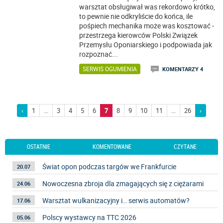
warsztat obsługiwał was rekordowo krótko,
to pewnie nie odkryliście do końca, ile
pośpiech mechanika może was kosztować -
przestrzega kierowców Polski Związek
Przemysłu Oponiarskiego i podpowiada jak
rozpoznać
...
SERWIS OGUMIENIA
KOMENTARZY 4
‹
1
...
3
4
5
6
7
8
9
10
11
...
26
›
OSTATNIE
KOMENTOWANE
CZYTANE
Świat opon podczas targów we Frankfurcie
20.07
Nowoczesna zbroja dla zmagających się z ciężarami
24.06
Warsztat wulkanizacyjny i… serwis automatów?
17.06
Polscy wystawcy na TTC 2026
05.06