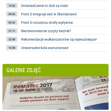
Doświadczenie to dziś za mało
19.02
Point S integruje sieć w Skandynawii
09.02
Point S rozszerza strefę wpływów
05.02
Nierównomiernie zużyty bieżnik?
27.11
Rekomendacje wulkanizatorów są najważniejsze!
22.08
Uniwersalne koła warsztatowe
10.08
GALERIE ZDJĘĆ