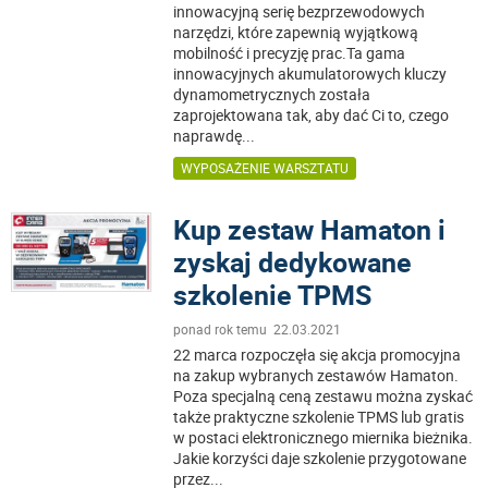
innowacyjną serię bezprzewodowych
narzędzi, które zapewnią wyjątkową
mobilność i precyzję prac.Ta gama
innowacyjnych akumulatorowych kluczy
dynamometrycznych została
zaprojektowana tak, aby dać Ci to, czego
naprawdę
...
WYPOSAŻENIE WARSZTATU
Kup zestaw Hamaton i
zyskaj dedykowane
szkolenie TPMS
ponad rok temu 22.03.2021
22 marca rozpoczęła się akcja promocyjna
na zakup wybranych zestawów Hamaton.
Poza specjalną ceną zestawu można zyskać
także praktyczne szkolenie TPMS lub gratis
w postaci elektronicznego miernika bieżnika.
Jakie korzyści daje szkolenie przygotowane
przez
...