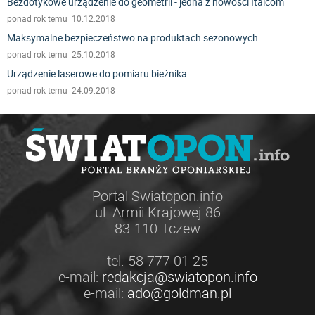
Bezdotykowe urządzenie do geometrii - jedna z nowości Italcom
ponad rok temu 10.12.2018
Maksymalne bezpieczeństwo na produktach sezonowych
ponad rok temu 25.10.2018
Urządzenie laserowe do pomiaru bieżnika
ponad rok temu 24.09.2018
Portal Swiatopon.info
ul. Armii Krajowej 86
83-110 Tczew
tel. 58 777 01 25
e-mail:
redakcja@swiatopon.info
e-mail:
ado@goldman.pl