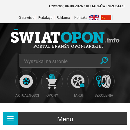
Czwartek, 06-08-2026
• DO TARGÓW POZOSTAŁO -1 DNI
O serwisie
Redakcja
Reklama
Kontakt
AKTUALNOŚCI
OPONY
TARGI
SZKOLENIA
Menu
Rozwiń
nawigację