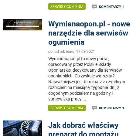
SERWIS OGUMIENIA
KOMENTARZY 1
Wymianaopon.pl - nowe
narzędzie dla serwisów
ogumienia
ponad rok temu 17.03.2021
Wymianaopon.pl to nowy portal,
opracowany przez Polskie Składy
Oponiarskie, dedykowany dla serwisów
oponiarskich. Co zyskuje warsztat?
Najważniejszy jest terminarz z czytelnym
rozbiciem na miesiące, tygodnie, dni, z
dogodnym podziałem na godziny i
stanowiska pracy.
...
SERWIS OGUMIENIA
KOMENTARZY 3
Jak dobrać właściwy
preparat do montażu