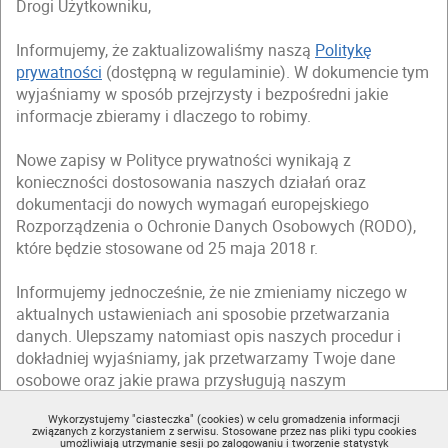
Drogi Użytkowniku,
Informujemy, że zaktualizowaliśmy naszą
Politykę
prywatności
(dostępną w regulaminie). W dokumencie tym
wyjaśniamy w sposób przejrzysty i bezpośredni jakie
informacje zbieramy i dlaczego to robimy.
Nowe zapisy w Polityce prywatności wynikają z
konieczności dostosowania naszych działań oraz
dokumentacji do nowych wymagań europejskiego
Rozporządzenia o Ochronie Danych Osobowych (RODO),
które będzie stosowane od 25 maja 2018 r.
Informujemy jednocześnie, że nie zmieniamy niczego w
aktualnych ustawieniach ani sposobie przetwarzania
danych. Ulepszamy natomiast opis naszych procedur i
dokładniej wyjaśniamy, jak przetwarzamy Twoje dane
osobowe oraz jakie prawa przysługują naszym
użytkownikom.
Wykorzystujemy "ciasteczka" (cookies) w celu gromadzenia informacji
związanych z korzystaniem z serwisu. Stosowane przez nas pliki typu cookies
Zapraszamy Cię do zapoznania się ze zmienioną
Polityką
umożliwiają utrzymanie sesji po zalogowaniu i tworzenie statystyk