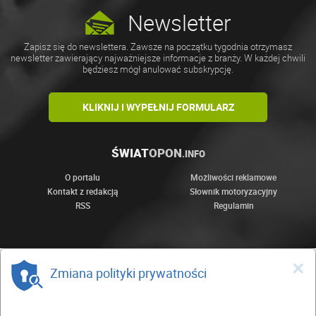
Newsletter
Zapisz się do newslettera. Zawsze na początku tygodnia otrzymasz
newsletter zawierający najważniejsze informacje z branży. W każdej chwili
będziesz mógł anulować subskrypcję.
KLIKNIJ I WYPEŁNIJ FORMULARZ
ŚWIAT
OPON
.INFO
O portalu
Możliwości reklamowe
Kontakt z redakcją
Słownik motoryzacyjny
RSS
Regulamin
×
Zmiana polityki prywatności