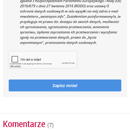
zgodnie z Rozporządzeniem Parlamentu Europejskiego i Rady (UE)
2016/679 z dnia 27 kwietnia 2016 (RODO) oraz ustawą O
ochronie danych osobowych w celu wysyłki na mój adres e-mail
newslettera „swiatopon.info".
Zostałem/am poinformowany/a, że
przysługuje mi prawo do: dostępu do swoich danych, możliwości
ich sprostowania, ograniczenia przetwarzania, wniesienia
sprzeciwu, żądania zaprzestania ich przetwarzania i wycofania
zgody na przetwarzanie danych, prawo do „bycia
zapomnianym", przenoszenia danych osobowych.
Zapisz mnie!
Komentarze
(7)