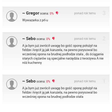
3
~ Gregor
ponad rok temu
ocena:
0%
Wywazarka z prl-u
2
~ Sebo
ponad rok temu
ocena:
0%
A ja bym już zwrócił uwagę bo gość oponę położył na
feldze i kręcił ją jak karuzela, na pewno porysowal bo
wcześniej opona na brudnej podłodze stała , do ściągania
starych ciężarów są specjalne narzędzia z tworzywa A nie
nóż kuchenny
1
~ Sebo
ponad rok temu
ocena:
0%
A ja bym już zwrócił uwagę bo gość oponę położył na
feldze i kręcił ją jak karuzela, na pewno porysowal bo
wcześniej opona na brudnej podłodze stała