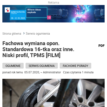
Reklama
Serwis ogumienia
Strona główna
Fachowa wymiana opon.
wydru
PDF
Standardowa 16-tka oraz inne.
podst
do
Niski profil, TPMS [FILM]
OGUMIENIE
SERWIS OGUMIENIA
FACHOWE PORADY
ponad rok temu 05.07.2020, ~ Administrator Czas czytania 1 minuta