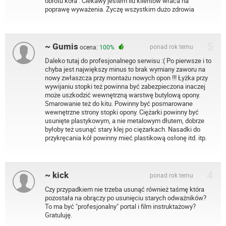
obrotu koła . Ciekawy jestem ilu klientów wraca na
poprawę wyważenia. Życzę wszystkim dużo zdrowia
5
~ Gumis
ponad rok temu
ocena:
100%
Daleko tutaj do profesjonalnego serwisu :( Po pierwsze i to
chyba jest największy minus to brak wymiany zaworu na
nowy zwłaszcza przy montażu nowych opon !!! Łyżka przy
wywijaniu stopki też powinna być zabezpieczona inaczej
może uszkodzić wewnętrzną warstwę butylową opony.
Smarowanie też do kitu. Powinny być posmarowane
wewnętrzne strony stopki opony. Ciężarki powinny być
usunięte plastykowym, a nie metalowym dłutem, dobrze
byłoby też usunąć stary klej po ciężarkach. Nasadki do
przykręcania kół powinny mieć plastikową osłonę itd. itp.
4
~ kick
ponad rok temu
Czy przypadkiem nie trzeba usunąć również taśmę która
pozostała na obrączy po usunięciu starych odważników?
To ma być "profesjonalny" portal i film instruktażowy?
Gratuluję.