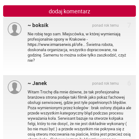
dodaj komentarz
7
~ boksik
ponad rok temu
Nie robię tego sam. Miejscówka, w której wymieniają
profesjonalnie opony w Krakowie -
https://www.irmarserwis.pl/ofe...
Świetna robota,
doskonała organizacja, wszystko dopracowane, na
godzinę. Samemu to można sobie tylko zaszkodzić, czyż
nie?
6
~ Janek
ponad rok temu
Witam Trochę dla mnie dziwne, że tak profesjonalna
branżowa strona podaje taki filmik jako pokaz fachowej
obsługi serwisowej, gdzie jest tyle popełnionych błędów.
Poza wymienionymi przez kolegów : brak osłony zbijaka ale
przede wszystkim kategoryczny błąd podczas procesu
wyważania koła. Serwisant bazuje na otworze kołpaka
felgi, który to nie dosyć, że nie jest dokładnie wykonany (
bo nie musi być ) a przede wszystkim nie pokrywa się z
osią otworu mocowania na piaście, która jest przecież osią