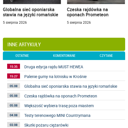
Globalna sieć oponiarska
Czeska rajdówka na
stawia na języki romańskie
oponach Prometeon
5 sierpnia 2026
5 sierpnia 2026
INNE ARTYKUŁY
OSTATNIE
KOMENTOWANE
CZYTANE
Druga edycja rajdu MUST HEWEA
15:35
Palenie gumy na lotnisku w Krośnie
15:27
Globalna sieć oponiarska stawia na języki romańskie
05.08
Czeska rajdówka na oponach Prometeon
05.08
Większość wybiera trasę poza miastem
05.08
Testy terenowego MINI Countrymana
04.08
Skutki pożaru ciężarówki
03.08