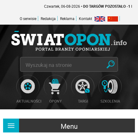
Czwartek, 06-08-2026
• DO TARGÓW POZOSTAŁO -1 DNI
O serwisie
Redakcja
Reklama
Kontakt
AKTUALNOŚCI
OPONY
TARGI
SZKOLENIA
Menu
Rozwiń
nawigację