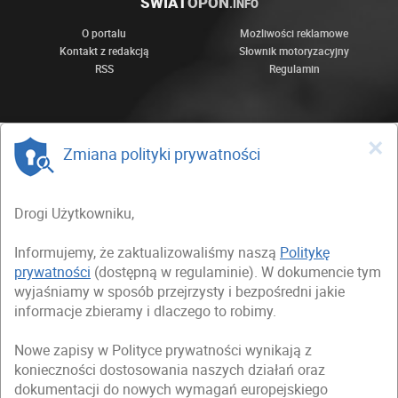
ŚWIAT
OPON
.INFO
O portalu
Możliwości reklamowe
Kontakt z redakcją
Słownik motoryzacyjny
RSS
Regulamin
×
Zmiana polityki prywatności
Drogi Użytkowniku,
Informujemy, że zaktualizowaliśmy naszą
Politykę
prywatności
(dostępną w regulaminie). W dokumencie tym
wyjaśniamy w sposób przejrzysty i bezpośredni jakie
informacje zbieramy i dlaczego to robimy.
Nowe zapisy w Polityce prywatności wynikają z
konieczności dostosowania naszych działań oraz
dokumentacji do nowych wymagań europejskiego