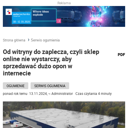
Reklama
Serwis ogumienia
Strona główna
Od witryny do zaplecza, czyli sklep
wydru
PDF
online nie wystarczy, aby
podst
do
sprzedawać dużo opon w
internecie
OGUMIENIE
SERWIS OGUMIENIA
ponad rok temu 13.11.2024, ~ Administrator Czas czytania 4 minuty