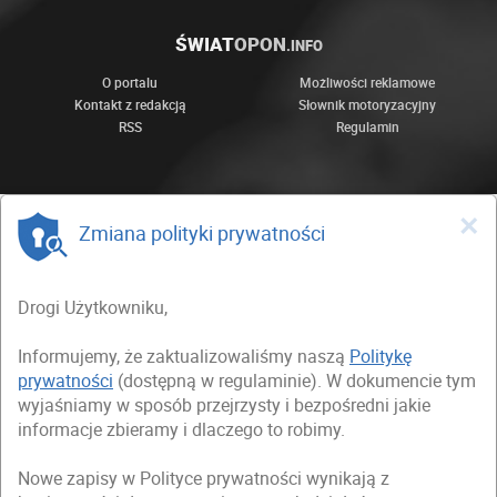
ŚWIAT
OPON
.INFO
O portalu
Możliwości reklamowe
Kontakt z redakcją
Słownik motoryzacyjny
RSS
Regulamin
×
Zmiana polityki prywatności
Drogi Użytkowniku,
Informujemy, że zaktualizowaliśmy naszą
Politykę
prywatności
(dostępną w regulaminie). W dokumencie tym
wyjaśniamy w sposób przejrzysty i bezpośredni jakie
informacje zbieramy i dlaczego to robimy.
Nowe zapisy w Polityce prywatności wynikają z