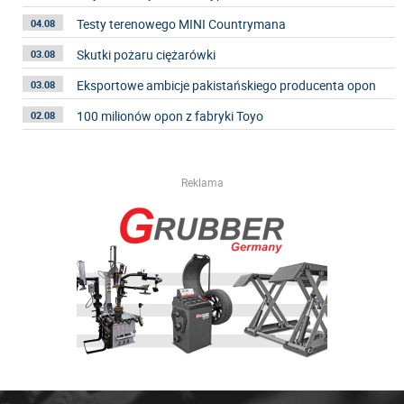
Testy terenowego MINI Countrymana
04.08
Skutki pożaru ciężarówki
03.08
Eksportowe ambicje pakistańskiego producenta opon
03.08
100 milionów opon z fabryki Toyo
02.08
Reklama