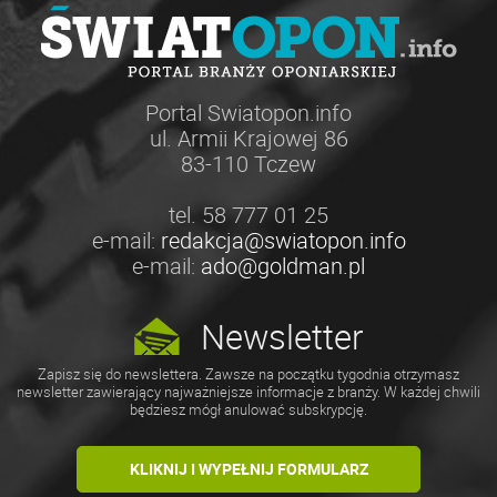
Portal Swiatopon.info
ul. Armii Krajowej 86
83-110 Tczew
tel. 58 777 01 25
e-mail:
redakcja@swiatopon.info
e-mail:
ado@goldman.pl
Newsletter
Zapisz się do newslettera. Zawsze na początku tygodnia otrzymasz
newsletter zawierający najważniejsze informacje z branży. W każdej chwili
będziesz mógł anulować subskrypcję.
KLIKNIJ I WYPEŁNIJ FORMULARZ