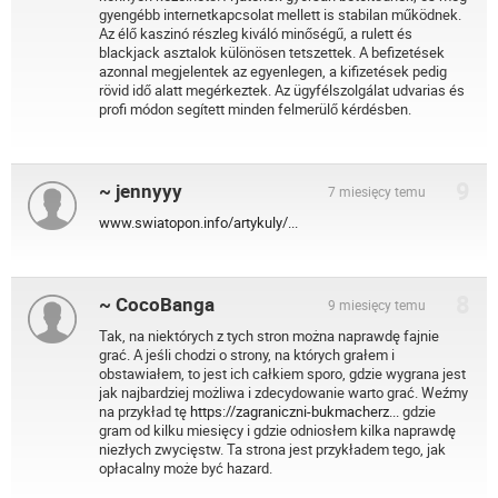
gyengébb internetkapcsolat mellett is stabilan működnek.
Az élő kaszinó részleg kiváló minőségű, a rulett és
blackjack asztalok különösen tetszettek. A befizetések
azonnal megjelentek az egyenlegen, a kifizetések pedig
rövid idő alatt megérkeztek. Az ügyfélszolgálat udvarias és
profi módon segített minden felmerülő kérdésben.
9
~ jennyyy
7 miesięcy temu
www.swiatopon.info/artykuly/...
8
~ CocoBanga
9 miesięcy temu
Tak, na niektórych z tych stron można naprawdę fajnie
grać. A jeśli chodzi o strony, na których grałem i
obstawiałem, to jest ich całkiem sporo, gdzie wygrana jest
jak najbardziej możliwa i zdecydowanie warto grać. Weźmy
na przykład tę
https://zagraniczni-bukmacherz...
gdzie
gram od kilku miesięcy i gdzie odniosłem kilka naprawdę
niezłych zwycięstw. Ta strona jest przykładem tego, jak
opłacalny może być hazard.