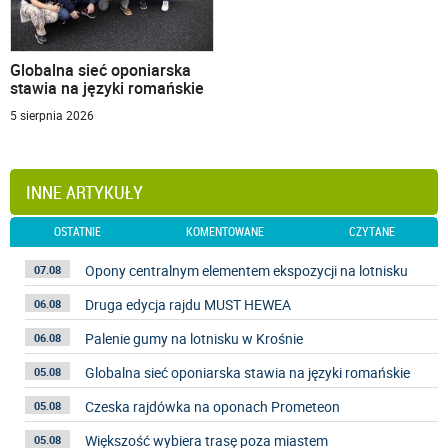
Globalna sieć oponiarska
stawia na języki romańskie
5 sierpnia 2026
INNE ARTYKUŁY
OSTATNIE
KOMENTOWANE
CZYTANE
Opony centralnym elementem ekspozycji na lotnisku
07.08
Druga edycja rajdu MUST HEWEA
06.08
Palenie gumy na lotnisku w Krośnie
06.08
Globalna sieć oponiarska stawia na języki romańskie
05.08
Czeska rajdówka na oponach Prometeon
05.08
Większość wybiera trasę poza miastem
05.08