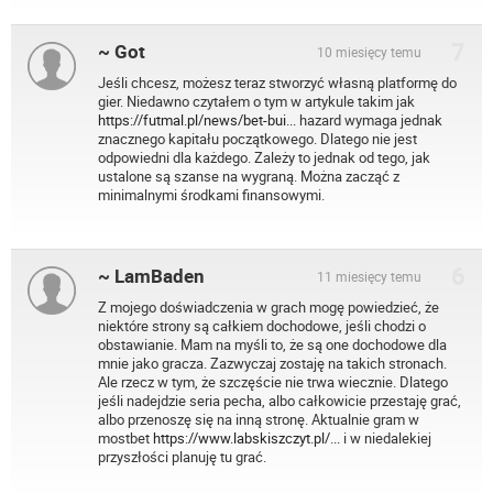
7
~ Got
10 miesięcy temu
Jeśli chcesz, możesz teraz stworzyć własną platformę do
gier. Niedawno czytałem o tym w artykule takim jak
https://futmal.pl/news/bet-bui...
hazard wymaga jednak
znacznego kapitału początkowego. Dlatego nie jest
odpowiedni dla każdego. Zależy to jednak od tego, jak
ustalone są szanse na wygraną. Można zacząć z
minimalnymi środkami finansowymi.
6
~ LamBaden
11 miesięcy temu
Z mojego doświadczenia w grach mogę powiedzieć, że
niektóre strony są całkiem dochodowe, jeśli chodzi o
obstawianie. Mam na myśli to, że są one dochodowe dla
mnie jako gracza. Zazwyczaj zostaję na takich stronach.
Ale rzecz w tym, że szczęście nie trwa wiecznie. Dlatego
jeśli nadejdzie seria pecha, albo całkowicie przestaję grać,
albo przenoszę się na inną stronę. Aktualnie gram w
mostbet
https://www.labskiszczyt.pl/...
i w niedalekiej
przyszłości planuję tu grać.