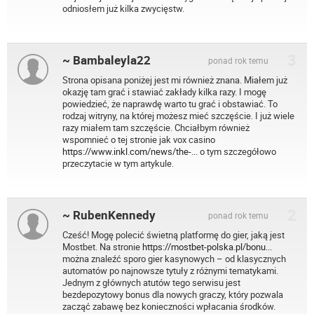
odniosłem już kilka zwycięstw.
3
~ Bambaleyla22
ponad rok temu
Strona opisana poniżej jest mi również znana. Miałem już
okazję tam grać i stawiać zakłady kilka razy. I mogę
powiedzieć, że naprawdę warto tu grać i obstawiać. To
rodzaj witryny, na której możesz mieć szczęście. I już wiele
razy miałem tam szczęście. Chciałbym również
wspomnieć o tej stronie jak vox casino
https://www.inkl.com/news/the-...
o tym szczegółowo
przeczytacie w tym artykule.
2
~ RubenKennedy
ponad rok temu
Cześć! Mogę polecić świetną platformę do gier, jaką jest
Mostbet. Na stronie
https://mostbet-polska.pl/bonu...
można znaleźć sporo gier kasynowych – od klasycznych
automatów po najnowsze tytuły z różnymi tematykami.
Jednym z głównych atutów tego serwisu jest
bezdepozytowy bonus dla nowych graczy, który pozwala
zacząć zabawę bez konieczności wpłacania środków.