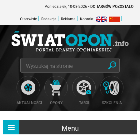
Poniedziałek, 10-08-2026
• DO TARGÓW POZOSTAŁO -1 DNI
O serwisie
Redakcja
Reklama
Kontakt
AKTUALNOŚCI
OPONY
TARGI
SZKOLENIA
Menu
Rozwiń
nawigację