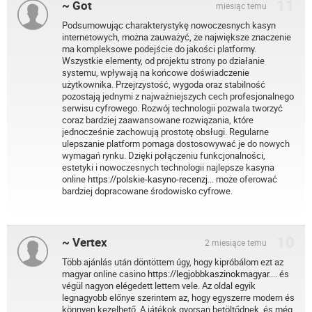
11
~ Got
miesiąc temu
Podsumowując charakterystykę nowoczesnych kasyn
internetowych, można zauważyć, że największe znaczenie
ma kompleksowe podejście do jakości platformy.
Wszystkie elementy, od projektu strony po działanie
systemu, wpływają na końcowe doświadczenie
użytkownika. Przejrzystość, wygoda oraz stabilność
pozostają jednymi z najważniejszych cech profesjonalnego
serwisu cyfrowego. Rozwój technologii pozwala tworzyć
coraz bardziej zaawansowane rozwiązania, które
jednocześnie zachowują prostotę obsługi. Regularne
ulepszanie platform pomaga dostosowywać je do nowych
wymagań rynku. Dzięki połączeniu funkcjonalności,
estetyki i nowoczesnych technologii najlepsze kasyna
online
https://polskie-kasyno-recenzj...
może oferować
bardziej dopracowane środowisko cyfrowe.
10
~ Vertex
2 miesiące temu
Több ajánlás után döntöttem úgy, hogy kipróbálom ezt az
magyar online casino
https://legjobbkaszinokmagyar....
és
végül nagyon elégedett lettem vele. Az oldal egyik
legnagyobb előnye szerintem az, hogy egyszerre modern és
könnyen kezelhető. A játékok gyorsan betöltődnek, és még