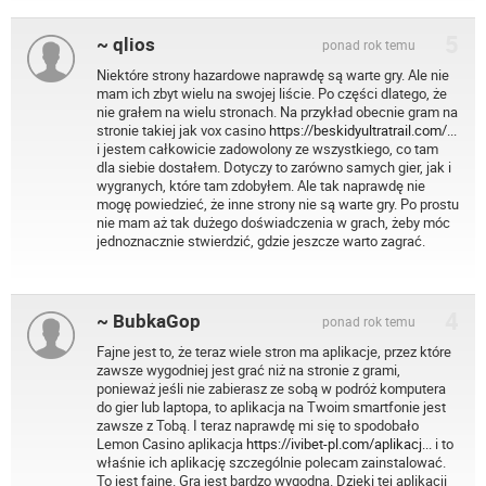
5
~ qlios
ponad rok temu
Niektóre strony hazardowe naprawdę są warte gry. Ale nie
mam ich zbyt wielu na swojej liście. Po części dlatego, że
nie grałem na wielu stronach. Na przykład obecnie gram na
stronie takiej jak vox casino
https://beskidyultratrail.com/...
i jestem całkowicie zadowolony ze wszystkiego, co tam
dla siebie dostałem. Dotyczy to zarówno samych gier, jak i
wygranych, które tam zdobyłem. Ale tak naprawdę nie
mogę powiedzieć, że inne strony nie są warte gry. Po prostu
nie mam aż tak dużego doświadczenia w grach, żeby móc
jednoznacznie stwierdzić, gdzie jeszcze warto zagrać.
4
~ BubkaGop
ponad rok temu
Fajne jest to, że teraz wiele stron ma aplikacje, przez które
zawsze wygodniej jest grać niż na stronie z grami,
ponieważ jeśli nie zabierasz ze sobą w podróż komputera
do gier lub laptopa, to aplikacja na Twoim smartfonie jest
zawsze z Tobą. I teraz naprawdę mi się to spodobało
Lemon Casino aplikacja
https://ivibet-pl.com/aplikacj...
i to
właśnie ich aplikację szczególnie polecam zainstalować.
To jest fajne. Gra jest bardzo wygodna. Dzięki tej aplikacji