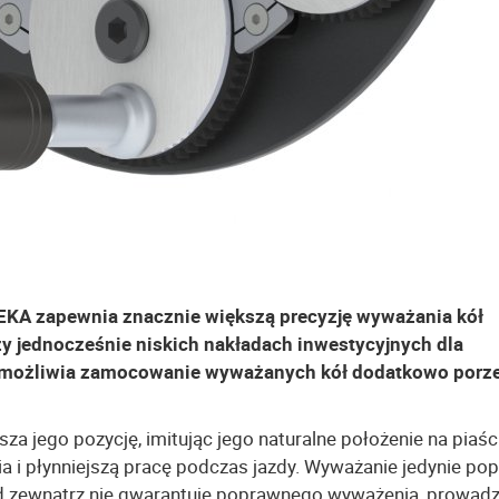
EKA zapewnia znacznie większą precyzję wyważania kół
y jednocześnie niskich nakładach inwestycyjnych dla
 umożliwia zamocowanie wyważanych kół dodatkowo porz
jego pozycję, imitując jego naturalne położenie na piaśc
i płynniejszą pracę podczas jazdy. Wyważanie jedynie pop
 zewnątrz nie gwarantuje poprawnego wyważenia, prowadz