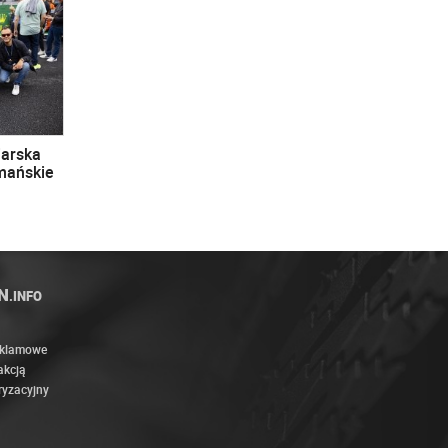
iarska
omańskie
N
.INFO
eklamowe
akcją
ryzacyjny