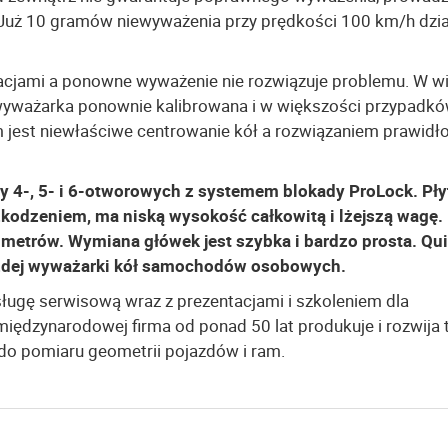
 Już 10 gramów niewyważenia przy prędkości 100 km/h dzia
amacjami a ponowne wyważenie nie rozwiązuje problemu. W wi
wyważarka ponownie kalibrowana i w większości przypadkó
jest niewłaściwe centrowanie kół a rozwiązaniem prawidł
zy 4-, 5- i 6-otworowych z systemem blokady ProLock. Pły
kodzeniem, ma niską wysokość całkowitą i lżejszą wagę.
imetrów. Wymiana główek jest szybka i bardzo prosta. Qu
ażdej wyważarki kół samochodów osobowych.
gę serwisową wraz z prezentacjami i szkoleniem dla
iędzynarodowej firma od ponad 50 lat produkuje i rozwija 
do pomiaru geometrii pojazdów i ram.