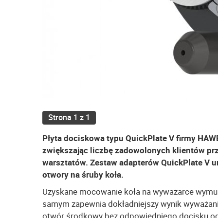
Strona 1 z 1
Płyta dociskowa typu QuickPlate V firmy HAW
zwiększając liczbę zadowolonych klientów prz
warsztatów. Zestaw adapterów QuickPlate V
otwory na śruby koła.
Uzyskane mocowanie koła na wyważarce wymusza 
samym zapewnia dokładniejszy wynik wyważania 
otwór środkowy bez odpowiedniego docisku od