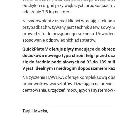
odchyleń i drgań przy większych prędkościach.
uderzenie 7,5 kg na koło.
Niezadowoleni z usługi klienci wracają z rekl
przypadkach wzywany jest technik serwisowy, 
prowadzi to do pożądanego sukcesu. Powodem 
stosowanie odpowiednich adapterów.
QuickPlate V oferuje płyty mocujące do obręc
dociskowa nowego typu chroni felgi przed usz
się do średnic podziałowych od 93 do 189 mil
V jest idealnym i niedrogim doposażeniem k
Na życzenie HAWEKA oferuje kompleksową obsłu
pracowników warsztatów. Działająca na arenie m
centrowania, urządzeń mocujących i systemów 
Tagi:
Haweka
,