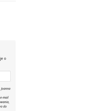
je o
, Joanna
 e-mail
owania,
wo do