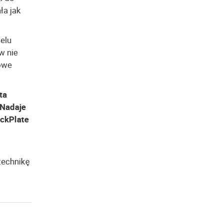
ła jak
elu
w nie
owe
ta
 Nadaje
ickPlate
technikę