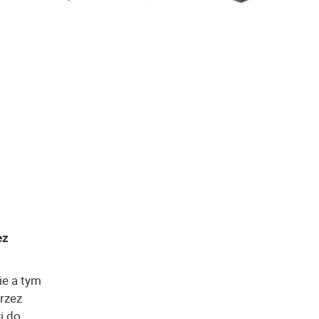
ez
ie a tym
rzez
i do