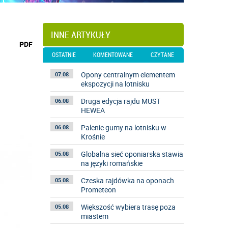
INNE ARTYKUŁY
wydrukuj
PDF
podstronę
OSTATNIE
KOMENTOWANE
CZYTANE
do
Opony centralnym elementem
07.08
ekspozycji na lotnisku
Druga edycja rajdu MUST
06.08
HEWEA
Palenie gumy na lotnisku w
06.08
Krośnie
Globalna sieć oponiarska stawia
05.08
na języki romańskie
Czeska rajdówka na oponach
05.08
Prometeon
Większość wybiera trasę poza
05.08
miastem