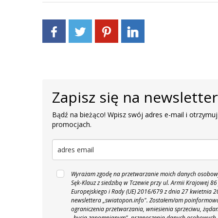
Zapisz się na newslette
Bądź na bieżąco! Wpisz swój adres e-mail i otrzymuj
promocjach.
Wyrażam zgodę na przetwarzanie moich danych osobowyc
Sęk-Klauz z siedzibą w Tczewie przy ul. Armii Krajowej
Europejskiego i Rady (UE) 2016/679 z dnia 27 kwietnia
newslettera „swiatopon.info".
Zostałem/am poinformowan
ograniczenia przetwarzania, wniesienia sprzeciwu, żąda
„bycia zapomnianym", przenoszenia danych osobowych.