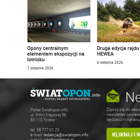
Opony centralnym
Druga edycja rajd
elementem ekspozycji na
HEWEA
lotnisku
6 sierpnia 2026
7 sierpnia 2026
Ne
Zapisz się do news
Portal Swiatopon.info
newsletter zawiera
ul. Armii Krajowej 86
będziesz mógł anu
83-110 Tczew
tel. 58 777 01 25
KLIKNIJ I
e-mail:
redakcja@swiatopon.info
e-mail:
ado@goldman.pl