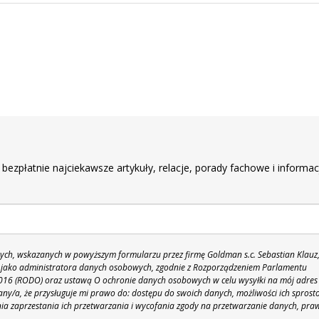
r
 bezpłatnie najciekawsze artykuły, relacje, porady fachowe i informac
h, wskazanych w powyższym formularzu przez firmę Goldman s.c. Sebastian Klauz
 86 jako administratora danych osobowych, zgodnie z Rozporządzeniem Parlamentu
 2016 (RODO) oraz ustawą O ochronie danych osobowych w celu wysyłki na mój adres
y/a, że przysługuje mi prawo do: dostępu do swoich danych, możliwości ich sprost
nia zaprzestania ich przetwarzania i wycofania zgody na przetwarzanie danych, pra