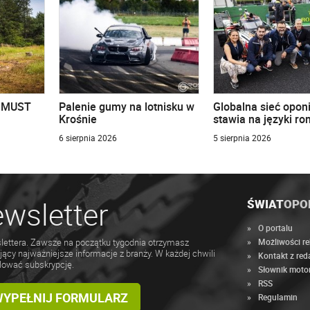
u MUST
Palenie gumy na lotnisku w
Globalna sieć opon
Krośnie
stawia na języki r
6 sierpnia 2026
5 sierpnia 2026
wsletter
ŚWIAT
OPO
O portalu
Możliwości r
lettera. Zawsze na początku tygodnia otrzymasz
jący najważniejsze informacje z branży. W każdej chwili
Kontakt z red
lować subskrypcję.
Słownik moto
RSS
 WYPEŁNIJ FORMULARZ
Regulamin