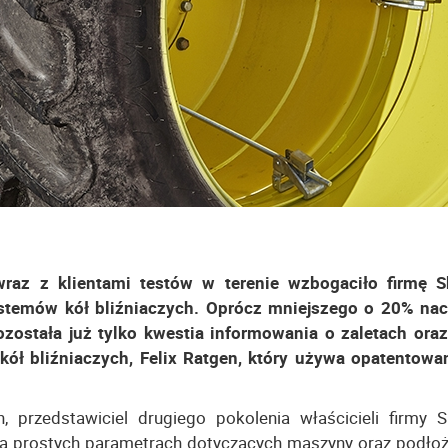
wraz z klientami testów w terenie wzbogaciło firmę 
stemów kół bliźniaczych. Oprócz mniejszego o 20% nac
 pozostała już tylko kwestia informowania o zaletach ora
kół bliźniaczych, Felix Ratgen, który używa opatentowa
 przedstawiciel drugiego pokolenia właścicieli firmy 
na prostych parametrach dotyczących maszyny oraz podłoża