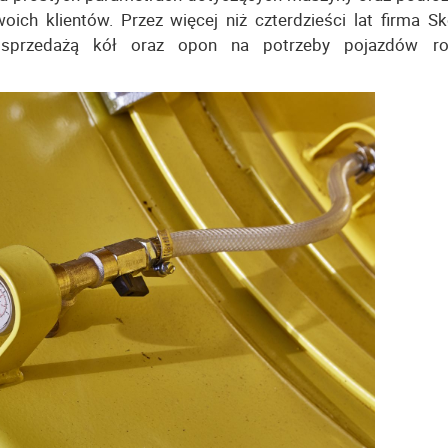
ich klientów. Przez więcej niż czterdzieści lat firma S
sprzedażą kół oraz opon na potrzeby pojazdów roln