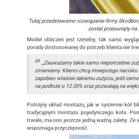
Tutaj przedstawiono rozwiązanie firmy Skodbor
został przesunięty na
Model obliczeń jest rzetelny; tak samo wyglą
porady dostosowanej do potrzeb klienta nie trw
„Zauważamy takie samo niepotrzebne zużyc
zmieniamy. Klienci chcą mniejszego nacisku n
zapobiec właśnie takiemu zużyciu, jeśli zamo
na podłoże o 12-20% oraz pozwalają na wię
Potrójny układ montażu, jak w systemie kół bl
tradycyjnym montażu pojedynczego koła. Pomija
trwałe, ma ono jeszcze jedną ważną zaletę. Ze
wspomaga przyczepność.