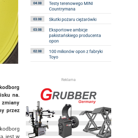
Testy terenowego MINI
04.08
Countrymana
Skutki pożaru ciężarówki
03.08
Eksportowe ambicje
03.08
pakistańskiego producenta
opon
100 milionów opon z fabryki
02.08
Toyo
Reklama
Skodborg
isku na.
z zmiany
ny przez
Skodborg
, jest w