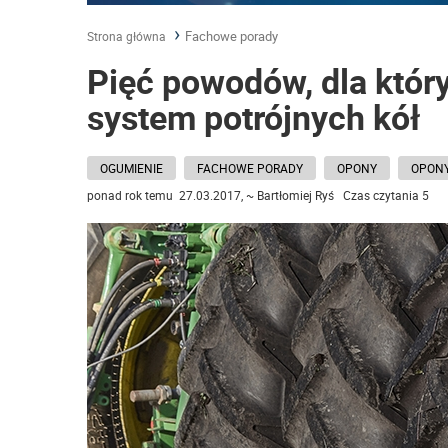
Fachowe porady
Strona główna
Pięć powodów, dla który
system potrójnych kół
OGUMIENIE
FACHOWE PORADY
OPONY
OPONY
ponad rok temu 27.03.2017, ~ Bartłomiej Ryś Czas czytania 5