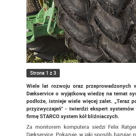
Strona 1 z 3
Wiele lat rozwoju oraz przeprowadzonych 
Dækservice o wyjątkową wiedzę na temat sy
podłoże, istnieje wiele więcej zalet. „Teraz
przyzwyczajeń” - twierdzi ekspert systemów 
firmę STARCO system kół bliźniaczych.
Za monitorem komputera siedzi Felix Ratgen,
Dækservice. Pokazuje, w jaki sposób, bazując 