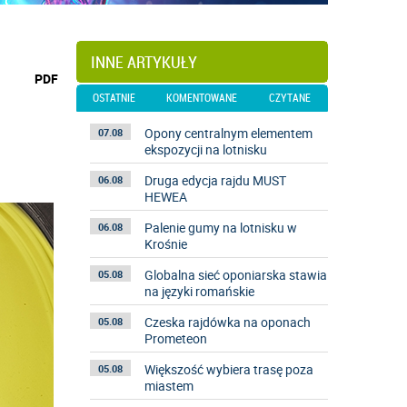
INNE ARTYKUŁY
wydrukuj
PDF
podstronę
OSTATNIE
KOMENTOWANE
CZYTANE
do
Opony centralnym elementem
07.08
ekspozycji na lotnisku
Druga edycja rajdu MUST
06.08
HEWEA
Palenie gumy na lotnisku w
06.08
Krośnie
Globalna sieć oponiarska stawia
05.08
na języki romańskie
Czeska rajdówka na oponach
05.08
Prometeon
Większość wybiera trasę poza
05.08
miastem