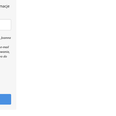
rmacje
, Joanna
 e-mail
owania,
wo do