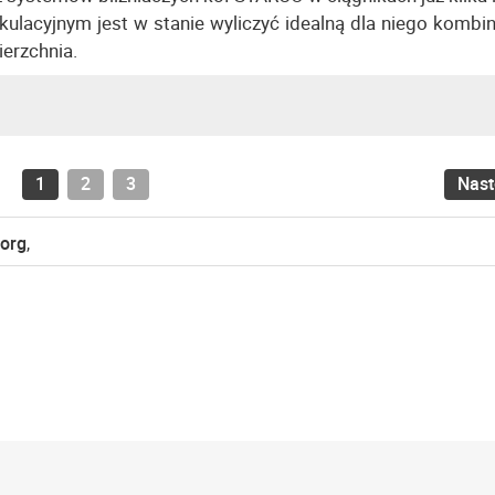
ulacyjnym jest w stanie wyliczyć idealną dla niego kombin
wierzchnia.
1
2
3
Nas
org
,