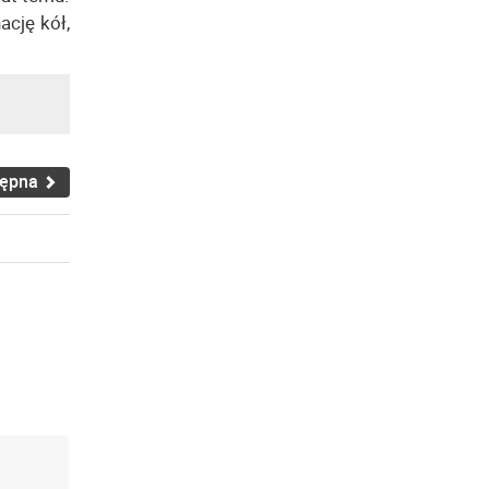
ację kół,
tępna