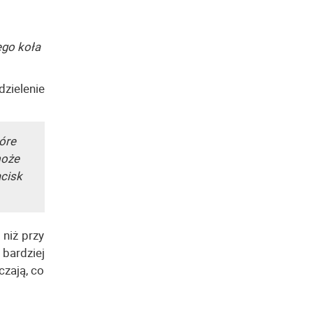
ego koła
zielenie
óre
może
acisk
 niż przy
bardziej
czają, co