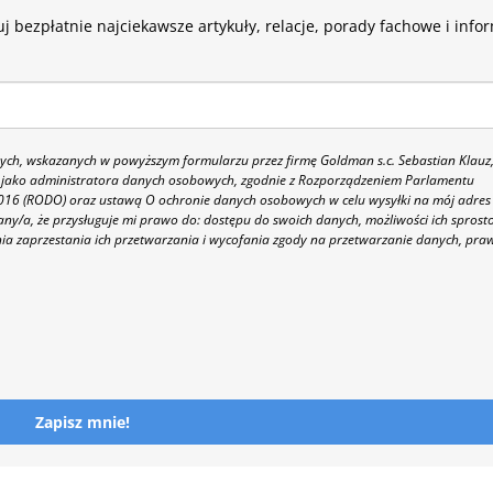
j bezpłatnie najciekawsze artykuły, relacje, porady fachowe i info
h, wskazanych w powyższym formularzu przez firmę Goldman s.c. Sebastian Klauz
 86 jako administratora danych osobowych, zgodnie z Rozporządzeniem Parlamentu
 2016 (RODO) oraz ustawą O ochronie danych osobowych w celu wysyłki na mój adres
y/a, że przysługuje mi prawo do: dostępu do swoich danych, możliwości ich sprost
nia zaprzestania ich przetwarzania i wycofania zgody na przetwarzanie danych, pra
Zapisz mnie!