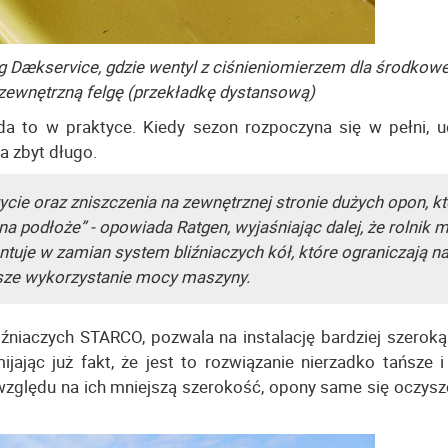
g Dækservice, gdzie wentyl z ciśnieniomierzem dla środkow
 zewnętrzną felgę (przekładkę dystansową)
da to w praktyce. Kiedy sezon rozpoczyna się w pełni, ud
a zbyt długo.
ie oraz zniszczenia na zewnętrznej stronie dużych opon, kt
a podłoże” - opowiada Ratgen, wyjaśniając dalej, że rolnik 
ntuje w zamian system bliźniaczych kół, które ograniczają n
ksze wykorzystanie mocy maszyny.
iźniaczych STARCO, pozwala na instalację bardziej szeroką
jąc już fakt, że jest to rozwiązanie nierzadko tańsze i 
 względu na ich mniejszą szerokość, opony same się oczysz