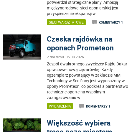
potwierdził strategiczne plany. Ambicją
międzynarodowej sieci oponiarskiej jest
przyspieszenie ekspansji w
...
SIECI WARSZTATOWE
KOMENTARZY 1
Czeska rajdówka na
oponach Prometeon
2 dni temu 05.08.2026
Zespół dwukrotnego zwycięzcy Rajdu Dakar
opracował nową ciężarówkę. Każdy
egzemplarz powstający w zakładzie MM
Technology w Sedlčany jest wyposażony w
opony Prometeon, co podkreśla partnerstwo
techniczne oparte na wspólnym
zaangażowaniu w
...
WYDARZENIA
KOMENTARZY 1
Większość wybiera
trasę poza miastem