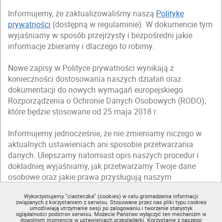
Informujemy, że zaktualizowaliśmy naszą
Politykę
prywatności
(dostępną w regulaminie). W dokumencie tym
wyjaśniamy w sposób przejrzysty i bezpośredni jakie
informacje zbieramy i dlaczego to robimy.
Nowe zapisy w Polityce prywatności wynikają z
konieczności dostosowania naszych działań oraz
dokumentacji do nowych wymagań europejskiego
Rozporządzenia o Ochronie Danych Osobowych (RODO),
które będzie stosowane od 25 maja 2018 r.
Informujemy jednocześnie, że nie zmieniamy niczego w
aktualnych ustawieniach ani sposobie przetwarzania
danych. Ulepszamy natomiast opis naszych procedur i
dokładniej wyjaśniamy, jak przetwarzamy Twoje dane
osobowe oraz jakie prawa przysługują naszym
użytkownikom.
Wykorzystujemy "ciasteczka" (cookies) w celu gromadzenia informacji
związanych z korzystaniem z serwisu. Stosowane przez nas pliki typu cookies
Zapraszamy Cię do zapoznania się ze zmienioną
Polityką
umożliwiają utrzymanie sesji po zalogowaniu i tworzenie statystyk
oglądalności podstron serwisu. Możecie Państwo wyłączyć ten mechanizm w
prywatności
(dostępną w regulaminie).
dowolnym momencie w ustawieniach przeglądarki. Korzystanie z naszego