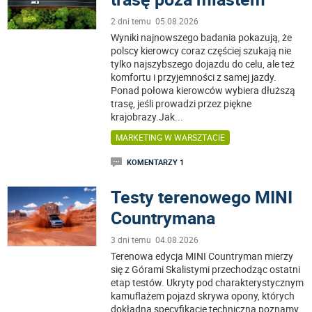
2 dni temu 05.08.2026
Wyniki najnowszego badania pokazują, że
polscy kierowcy coraz częściej szukają nie
tylko najszybszego dojazdu do celu, ale też
komfortu i przyjemności z samej jazdy.
Ponad połowa kierowców wybiera dłuższą
trasę, jeśli prowadzi przez piękne
krajobrazy.Jak
...
MARKETING W WARSZTACIE
KOMENTARZY 1
Testy terenowego MINI
Countrymana
3 dni temu 04.08.2026
Terenowa edycja MINI Countryman mierzy
się z Górami Skalistymi przechodząc ostatni
etap testów. Ukryty pod charakterystycznym
kamuflażem pojazd skrywa opony, których
dokładną specyfikację techniczną poznamy