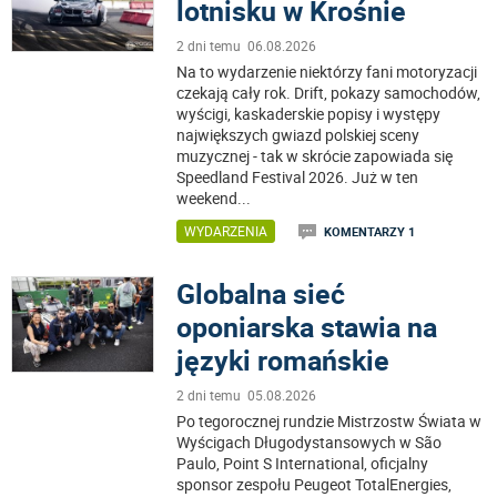
lotnisku w Krośnie
2 dni temu 06.08.2026
Na to wydarzenie niektórzy fani motoryzacji
czekają cały rok. Drift, pokazy samochodów,
wyścigi, kaskaderskie popisy i występy
największych gwiazd polskiej sceny
muzycznej - tak w skrócie zapowiada się
Speedland Festival 2026. Już w ten
weekend
...
WYDARZENIA
KOMENTARZY 1
Globalna sieć
oponiarska stawia na
języki romańskie
2 dni temu 05.08.2026
Po tegorocznej rundzie Mistrzostw Świata w
Wyścigach Długodystansowych w São
Paulo, Point S International, oficjalny
sponsor zespołu Peugeot TotalEnergies,