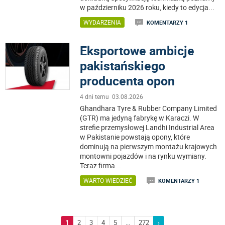
w październiku 2026 roku, kiedy to edycja
...
WYDARZENIA
KOMENTARZY 1
Eksportowe ambicje
pakistańskiego
producenta opon
4 dni temu 03.08.2026
Ghandhara Tyre & Rubber Company Limited
(GTR) ma jedyną fabrykę w Karaczi. W
strefie przemysłowej Landhi Industrial Area
w Pakistanie powstają opony, które
dominują na pierwszym montażu krajowych
montowni pojazdów i na rynku wymiany.
Teraz firma
...
WARTO WIEDZIEĆ
KOMENTARZY 1
1
2
3
4
5
...
272
›