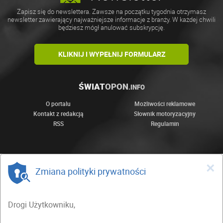
Zapisz się do newslettera. Zawsze na początku tygodnia otrzymasz
newsletter zawierający najważniejsze informacje z branży. W każdej chwili
będziesz mógł anulować subskrypcję.
KLIKNIJ I WYPEŁNIJ FORMULARZ
ŚWIAT
OPON
.INFO
O portalu
Możliwości reklamowe
Kontakt z redakcją
Słownik motoryzacyjny
RSS
Regulamin
×
Zmiana polityki prywatności
Drogi Użytkowniku,