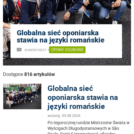
Globalna sieć oponiarska
stawia na języki romańskie
OPONY OSOBOWE
KOMENTARZY 1
Dostępne
816 artykułów
Globalna sieć
oponiarska stawia na
języki romańskie
wczoraj 05.08.2026
Po tegorocznej rundzie Mistrzostw Świata w
Wyścigach Długodystansowych w São
Paulo, Point S International, oficjalny