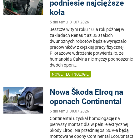
podniesie najcięższe
koła
5 dni temu 31.07.2026
Jeszcze w tym roku 10, a rok później w
zakładach Renault aż 350 takich
dwunożnych robotów będzie wyręczało
pracowników z ciężkiej pracy fizycznej.
Pilotażowe wdrożenie potwierdziło, że
humanoida Calvina nie męczy podnoszenie
dwóch opon
...
NOWE TECHNOLOGIE
Nowa Škoda Elroq na
oponach Continental
6 dni temu 30.07.2026
Continental uzyskał homologację na
pierwszy montaż dla w pełni elektrycznej
Škody Elroq. Na przedniej osi SUV-a będą
montowane opony Continental EcoContact