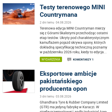
Testy terenowego MINI
Countrymana
2 dni temu 04.08.2026
Terenowa edycja MINI Countryman mierzy
się z Górami Skalistymi przechodząc ostatni
etap testów. Ukryty pod charakterystycznym
kamuflażem pojazd skrywa opony, których
dokładną specyfikację techniczną poznamy
w październiku 2026 roku, kiedy to edycja
...
WYDARZENIA
KOMENTARZY 1
Eksportowe ambicje
pakistańskiego
producenta opon
3 dni temu 03.08.2026
Ghandhara Tyre & Rubber Company Limited
(GTR) ma jedyną fabrykę w Karaczi. W
strefie przemysłowej Landhi Industrial Area