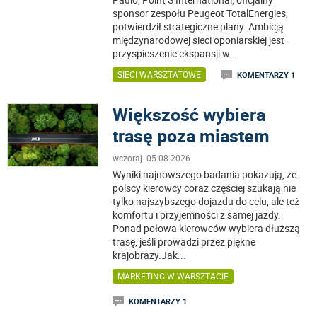
sponsor zespołu Peugeot TotalEnergies,
potwierdził strategiczne plany. Ambicją
międzynarodowej sieci oponiarskiej jest
przyspieszenie ekspansji w
...
SIECI WARSZTATOWE
KOMENTARZY 1
Większość wybiera
trasę poza miastem
wczoraj 05.08.2026
Wyniki najnowszego badania pokazują, że
polscy kierowcy coraz częściej szukają nie
tylko najszybszego dojazdu do celu, ale też
komfortu i przyjemności z samej jazdy.
Ponad połowa kierowców wybiera dłuższą
trasę, jeśli prowadzi przez piękne
krajobrazy.Jak
...
MARKETING W WARSZTACIE
KOMENTARZY 1