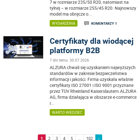
7 w rozmiarze 235/50 R20, natomiast na
tylnej – w rozmiarze 255/45 R20. Najnowszy
model ma obręcze o
...
WYDARZENIA
KOMENTARZY 1
Certyfikaty dla wiodącej
platformy B2B
7 dni temu 30.07.2026
ALZURA chwali się uzyskaniem najwyższych
standardów w zakresie bezpieczeństwa
informacji i jakości. Firma uzyskała właśnie
certyfikaty ISO 27001 i ISO 9001 przyznane
przez TÜV Rheinland Kaiserslautern.ALZURA
AG, firma działająca w obszarze e-commerce
i
...
WARTO WIEDZIEĆ
1
2
3
4
5
...
102
›