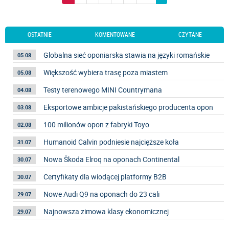
OSTATNIE
KOMENTOWANE
CZYTANE
Globalna sieć oponiarska stawia na języki romańskie
05.08
Większość wybiera trasę poza miastem
05.08
Testy terenowego MINI Countrymana
04.08
Eksportowe ambicje pakistańskiego producenta opon
03.08
100 milionów opon z fabryki Toyo
02.08
Humanoid Calvin podniesie najcięższe koła
31.07
Nowa Škoda Elroq na oponach Continental
30.07
Certyfikaty dla wiodącej platformy B2B
30.07
Nowe Audi Q9 na oponach do 23 cali
29.07
Najnowsza zimowa klasy ekonomicznej
29.07