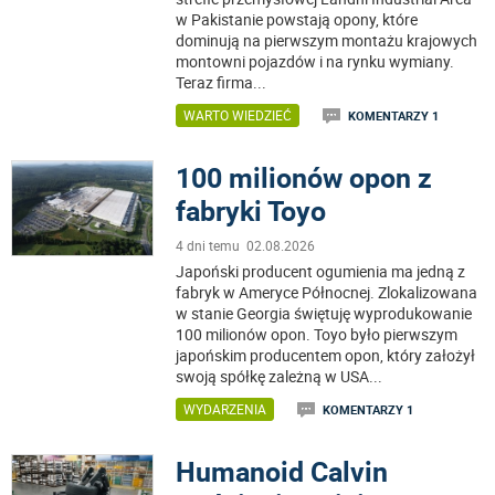
w Pakistanie powstają opony, które
dominują na pierwszym montażu krajowych
montowni pojazdów i na rynku wymiany.
Teraz firma
...
WARTO WIEDZIEĆ
KOMENTARZY 1
100 milionów opon z
fabryki Toyo
4 dni temu 02.08.2026
Japoński producent ogumienia ma jedną z
fabryk w Ameryce Północnej. Zlokalizowana
w stanie Georgia świętuję wyprodukowanie
100 milionów opon. Toyo było pierwszym
japońskim producentem opon, który założył
swoją spółkę zależną w USA
...
WYDARZENIA
KOMENTARZY 1
Humanoid Calvin