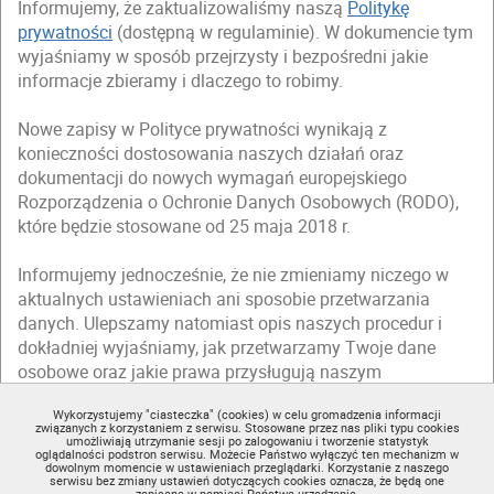
Informujemy, że zaktualizowaliśmy naszą
Politykę
prywatności
(dostępną w regulaminie). W dokumencie tym
wyjaśniamy w sposób przejrzysty i bezpośredni jakie
informacje zbieramy i dlaczego to robimy.
Nowe zapisy w Polityce prywatności wynikają z
konieczności dostosowania naszych działań oraz
dokumentacji do nowych wymagań europejskiego
Rozporządzenia o Ochronie Danych Osobowych (RODO),
które będzie stosowane od 25 maja 2018 r.
Informujemy jednocześnie, że nie zmieniamy niczego w
aktualnych ustawieniach ani sposobie przetwarzania
danych. Ulepszamy natomiast opis naszych procedur i
dokładniej wyjaśniamy, jak przetwarzamy Twoje dane
osobowe oraz jakie prawa przysługują naszym
użytkownikom.
Wykorzystujemy "ciasteczka" (cookies) w celu gromadzenia informacji
związanych z korzystaniem z serwisu. Stosowane przez nas pliki typu cookies
Zapraszamy Cię do zapoznania się ze zmienioną
Polityką
umożliwiają utrzymanie sesji po zalogowaniu i tworzenie statystyk
oglądalności podstron serwisu. Możecie Państwo wyłączyć ten mechanizm w
prywatności
(dostępną w regulaminie).
dowolnym momencie w ustawieniach przeglądarki. Korzystanie z naszego
serwisu bez zmiany ustawień dotyczących cookies oznacza, że będą one