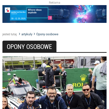
Reklama
artykuły
Opony osobowe
jesteś tutaj
OPONY OSOBOWE