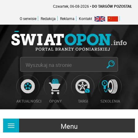
Czwartek, 06-08-2026
• DO TARGÓW POZOSTAŁO -1 DNI
O serwisie
Redakcja
Reklama
Kontakt
AKTUALNOŚCI
OPONY
TARGI
SZKOLENIA
Menu
Rozwiń
nawigację