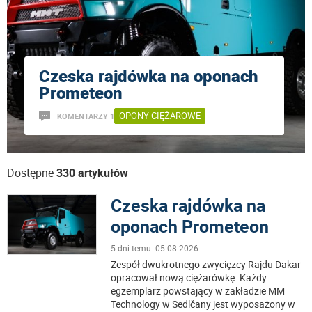
Czeska rajdówka na oponach
Prometeon
OPONY CIĘŻAROWE
KOMENTARZY 1
Dostępne
330 artykułów
Czeska rajdówka na
oponach Prometeon
5 dni temu 05.08.2026
Zespół dwukrotnego zwycięzcy Rajdu Dakar
opracował nową ciężarówkę. Każdy
egzemplarz powstający w zakładzie MM
Technology w Sedlčany jest wyposażony w