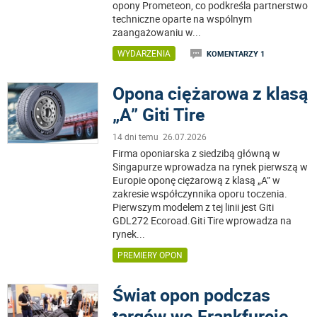
opony Prometeon, co podkreśla partnerstwo
techniczne oparte na wspólnym
zaangażowaniu w
...
WYDARZENIA
KOMENTARZY 1
Opona ciężarowa z klasą
„A” Giti Tire
14 dni temu 26.07.2026
Firma oponiarska z siedzibą główną w
Singapurze wprowadza na rynek pierwszą w
Europie oponę ciężarową z klasą „A” w
zakresie współczynnika oporu toczenia.
Pierwszym modelem z tej linii jest Giti
GDL272 Ecoroad.Giti Tire wprowadza na
rynek
...
PREMIERY OPON
Świat opon podczas
targów we Frankfurcie