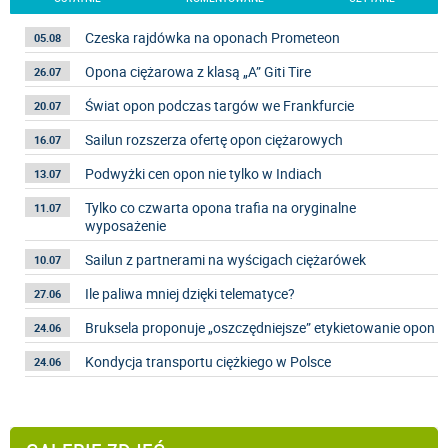
Czeska rajdówka na oponach Prometeon
05.08
Opona ciężarowa z klasą „A” Giti Tire
26.07
Świat opon podczas targów we Frankfurcie
20.07
Sailun rozszerza ofertę opon ciężarowych
16.07
Podwyżki cen opon nie tylko w Indiach
13.07
Tylko co czwarta opona trafia na oryginalne
11.07
wyposażenie
Sailun z partnerami na wyścigach ciężarówek
10.07
Ile paliwa mniej dzięki telematyce?
27.06
Bruksela proponuje „oszczędniejsze” etykietowanie opon
24.06
Kondycja transportu ciężkiego w Polsce
24.06