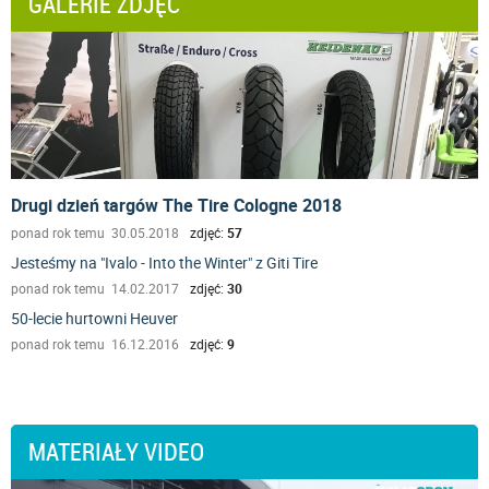
GALERIE ZDJĘĆ
Drugi dzień targów The Tire Cologne 2018
ponad rok temu 30.05.2018
zdjęć:
57
Jesteśmy na "Ivalo - Into the Winter" z Giti Tire
ponad rok temu 14.02.2017
zdjęć:
30
50-lecie hurtowni Heuver
ponad rok temu 16.12.2016
zdjęć:
9
MATERIAŁY VIDEO