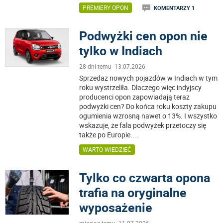
PREMIERY OPON
KOMENTARZY 1
Podwyżki cen opon nie
tylko w Indiach
28 dni temu 13.07.2026
Sprzedaż nowych pojazdów w Indiach w tym
roku wystrzeliła. Dlaczego więc indyjscy
producenci opon zapowiadają teraz
podwyżki cen? Do końca roku koszty zakupu
ogumienia wzrosną nawet o 13%. I wszystko
wskazuje, że fala podwyżek przetoczy się
także po Europie.
...
WARTO WIEDZIEĆ
Tylko co czwarta opona
trafia na oryginalne
wyposażenie