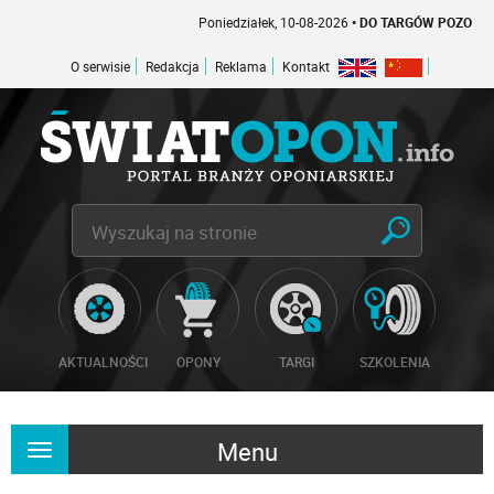
Poniedziałek, 10-08-2026
• DO TARGÓW POZOSTAŁO -1
O serwisie
Redakcja
Reklama
Kontakt
AKTUALNOŚCI
OPONY
TARGI
SZKOLENIA
Menu
Rozwiń
nawigację