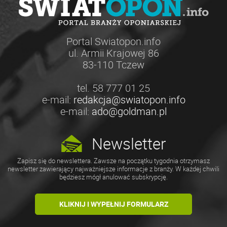
Portal Swiatopon.info
ul. Armii Krajowej 86
83-110 Tczew
tel. 58 777 01 25
e-mail:
redakcja@swiatopon.info
e-mail:
ado@goldman.pl
Newsletter
Zapisz się do newslettera. Zawsze na początku tygodnia otrzymasz
newsletter zawierający najważniejsze informacje z branży. W każdej chwili
będziesz mógł anulować subskrypcję.
KLIKNIJ I WYPEŁNIJ FORMULARZ