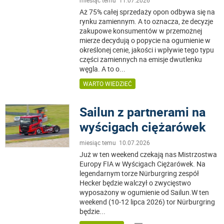
miesiąc temu 11.07.2026
Aż 75% całej sprzedaży opon odbywa się na
rynku zamiennym. A to oznacza, że decyzje
zakupowe konsumentów w przemożnej
mierze decydują o popycie na ogumienie w
określonej cenie, jakości i wpływie tego typu
części zamiennych na emisje dwutlenku
węgla. A to o
...
WARTO WIEDZIEĆ
Sailun z partnerami na
wyścigach ciężarówek
miesiąc temu 10.07.2026
Już w ten weekend czekają nas Mistrzostwa
Europy FIA w Wyścigach Ciężarówek. Na
legendarnym torze Nürburgring zespół
Hecker będzie walczył o zwycięstwo
wyposażony w ogumienie od Sailun.W ten
weekend (10-12 lipca 2026) tor Nürburgring
będzie
...