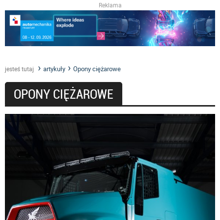
Reklama
artykuły
Opony ciężarowe
jesteś tutaj
OPONY CIĘŻAROWE