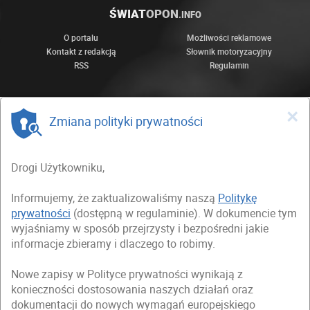
ŚWIAT
OPON
.INFO
O portalu
Możliwości reklamowe
Kontakt z redakcją
Słownik motoryzacyjny
RSS
Regulamin
×
Zmiana polityki prywatności
Drogi Użytkowniku,
Informujemy, że zaktualizowaliśmy naszą
Politykę
prywatności
(dostępną w regulaminie). W dokumencie tym
wyjaśniamy w sposób przejrzysty i bezpośredni jakie
informacje zbieramy i dlaczego to robimy.
Nowe zapisy w Polityce prywatności wynikają z
konieczności dostosowania naszych działań oraz
dokumentacji do nowych wymagań europejskiego