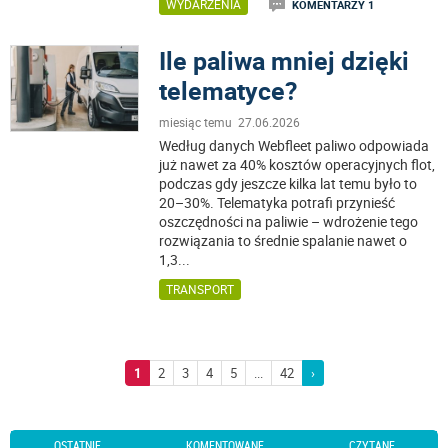
WYDARZENIA
KOMENTARZY 1
Ile paliwa mniej dzięki
telematyce?
miesiąc temu 27.06.2026
Według danych Webfleet paliwo odpowiada
już nawet za 40% kosztów operacyjnych flot,
podczas gdy jeszcze kilka lat temu było to
20–30%. Telematyka potrafi przynieść
oszczędności na paliwie – wdrożenie tego
rozwiązania to średnie spalanie nawet o
1,3
...
TRANSPORT
1
2
3
4
5
...
42
›
OSTATNIE
KOMENTOWANE
CZYTANE