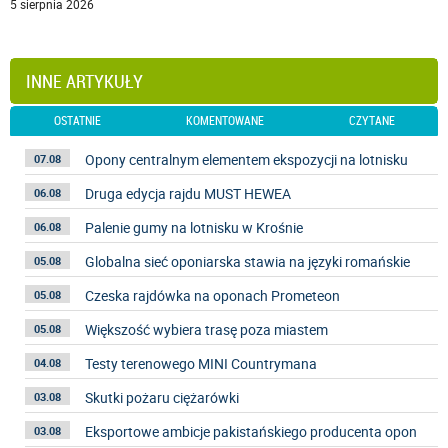
5 sierpnia 2026
INNE ARTYKUŁY
OSTATNIE
KOMENTOWANE
CZYTANE
Opony centralnym elementem ekspozycji na lotnisku
07.08
Druga edycja rajdu MUST HEWEA
06.08
Palenie gumy na lotnisku w Krośnie
06.08
Globalna sieć oponiarska stawia na języki romańskie
05.08
Czeska rajdówka na oponach Prometeon
05.08
Większość wybiera trasę poza miastem
05.08
Testy terenowego MINI Countrymana
04.08
Skutki pożaru ciężarówki
03.08
Eksportowe ambicje pakistańskiego producenta opon
03.08