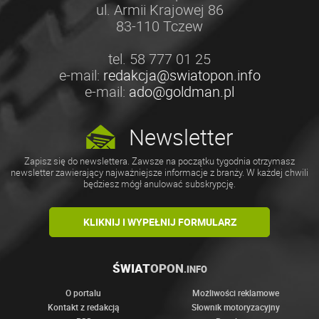
ul. Armii Krajowej 86
83-110 Tczew
tel. 58 777 01 25
e-mail:
redakcja@swiatopon.info
e-mail:
ado@goldman.pl
Newsletter
Zapisz się do newslettera. Zawsze na początku tygodnia otrzymasz
newsletter zawierający najważniejsze informacje z branży. W każdej chwili
będziesz mógł anulować subskrypcję.
KLIKNIJ I WYPEŁNIJ FORMULARZ
ŚWIAT
OPON
.INFO
O portalu
Możliwości reklamowe
Kontakt z redakcją
Słownik motoryzacyjny