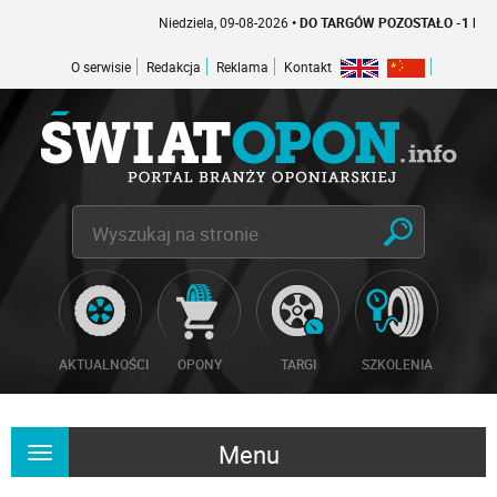
Niedziela, 09-08-2026
• DO TARGÓW POZOSTAŁO -1 DNI
O serwisie
Redakcja
Reklama
Kontakt
AKTUALNOŚCI
OPONY
TARGI
SZKOLENIA
Menu
Rozwiń
nawigację