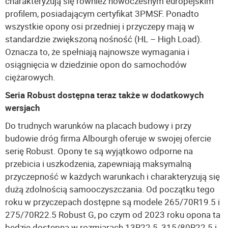
charakteryzują się również nowoczesnym europejskim
profilem, posiadającym certyfikat 3PMSF. Ponadto
wszystkie opony osi przedniej i przyczepy mają w
standardzie zwiększoną nośność (HL – High Load).
Oznacza to, że spełniają najnowsze wymagania i
osiągnięcia w dziedzinie opon do samochodów
ciężarowych.
Seria Robust dostępna teraz także w dodatkowych
wersjach
Do trudnych warunków na placach budowy i przy
budowie dróg firma Albourgh oferuje w swojej ofercie
serię Robust. Opony te są wyjątkowo odporne na
przebicia i uszkodzenia, zapewniają maksymalną
przyczepność w każdych warunkach i charakteryzują się
dużą zdolnością samooczyszczania. Od początku tego
roku w przyczepach dostępne są modele 265/70R19.5 i
275/70R22.5 Robust G, po czym od 2023 roku opona ta
będzie dostępna w rozmiarach 13R22.5, 315/80R22.5 i