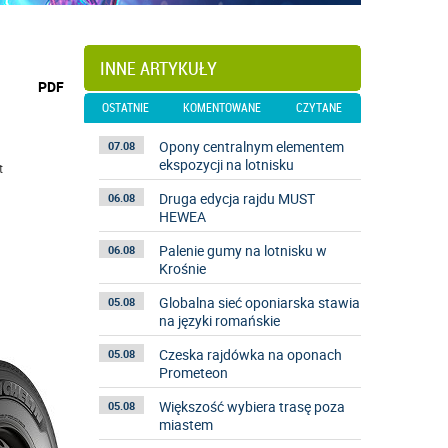
INNE ARTYKUŁY
wydrukuj
PDF
podstronę
OSTATNIE
KOMENTOWANE
CZYTANE
do
Opony centralnym elementem
07.08
ekspozycji na lotnisku
t
Druga edycja rajdu MUST
06.08
HEWEA
Palenie gumy na lotnisku w
06.08
Krośnie
Globalna sieć oponiarska stawia
05.08
na języki romańskie
Czeska rajdówka na oponach
05.08
Prometeon
Większość wybiera trasę poza
05.08
miastem