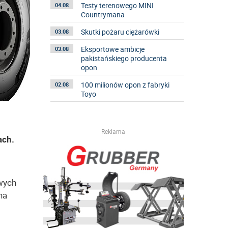
Testy terenowego MINI
04.08
Countrymana
Skutki pożaru ciężarówki
03.08
Eksportowe ambicje
03.08
pakistańskiego producenta
opon
100 milionów opon z fabryki
02.08
Toyo
Reklama
ach.
wych
na