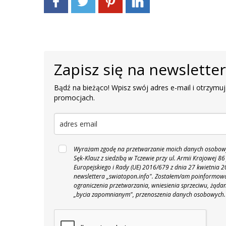
Zapisz się na newslette
Bądź na bieżąco! Wpisz swój adres e-mail i otrzymuj
promocjach.
Wyrażam zgodę na przetwarzanie moich danych osobowyc
Sęk-Klauz z siedzibą w Tczewie przy ul. Armii Krajowej
Europejskiego i Rady (UE) 2016/679 z dnia 27 kwietnia
newslettera „swiatopon.info".
Zostałem/am poinformowan
ograniczenia przetwarzania, wniesienia sprzeciwu, żąda
„bycia zapomnianym", przenoszenia danych osobowych.