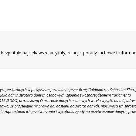
r
 bezpłatnie najciekawsze artykuły, relacje, porady fachowe i informac
h, wskazanych w powyższym formularzu przez firmę Goldman s.c. Sebastian Klauz
 86 jako administratora danych osobowych, zgodnie z Rozporządzeniem Parlamentu
 2016 (RODO) oraz ustawą O ochronie danych osobowych w celu wysyłki na mój adres
y/a, że przysługuje mi prawo do: dostępu do swoich danych, możliwości ich sprost
nia zaprzestania ich przetwarzania i wycofania zgody na przetwarzanie danych, pra