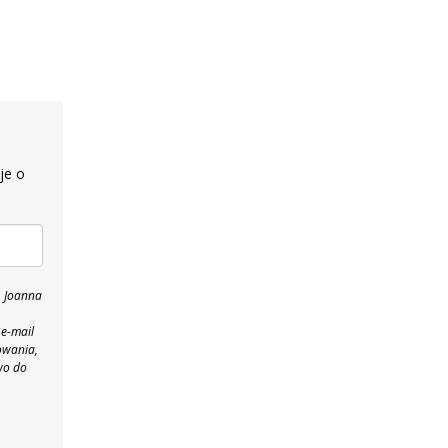
je o
, Joanna
 e-mail
owania,
wo do