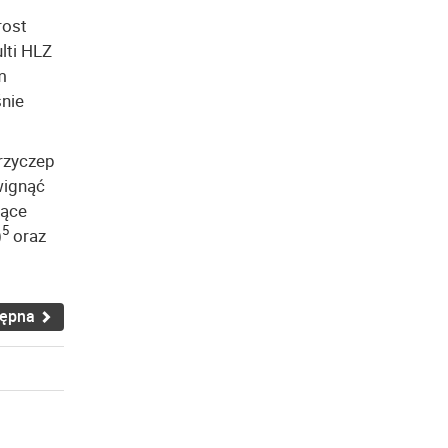
rost
lti HLZ
m
śnie
rzyczep
wignąć
jące
5
)
oraz
tępna