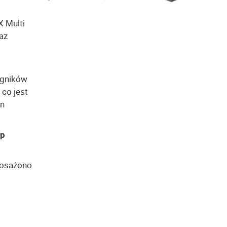
X Multi
az
ągników
co jest
on
ep
posażono