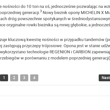
 nośności do 10 ton na oś, jednocześnie pozwalając na wz
3
oprzedniej generacji.
Nowy bieżnik opony MICHELIN X Mu
typach dróg powszechnie spotykanych w średniodystansowy
ce oryginalne rowki bieżnika są mniej głębokie, a jednocze
ązuje kluczową kwestię nośności w przypadku tandemów (p
 zastępują przyczepy trójosiowe. Opona jest w stanie udź
u wykorzystano technologie REGENION i CARBION zapewnia
rzebiegów w porównaniu z modelem poprzedniej generacji
1
2
3
4
Nas