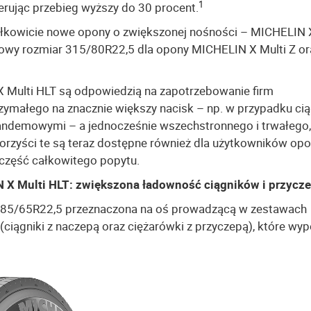
1
erując przebieg wyższy do 30 procent.
ałkowicie nowe opony o zwiększonej nośności – MICHELIN 
owy rozmiar 315/80R22,5 dla opony MICHELIN X Multi Z or
 Multi HLT są odpowiedzią na zapotrzebowanie firm
zymałego na znacznie większy nacisk – np. w przypadku ci
andemowymi – a jednocześnie wszechstronnego i trwałego, 
Korzyści te są teraz dostępne również dla użytkowników op
 część całkowitego popytu.
 X Multi HLT: zwiększona ładowność ciągników i przycz
385/65R22,5 przeznaczona na oś prowadzącą w zestawach
iągniki z naczepą oraz ciężarówki z przyczepą), które wy