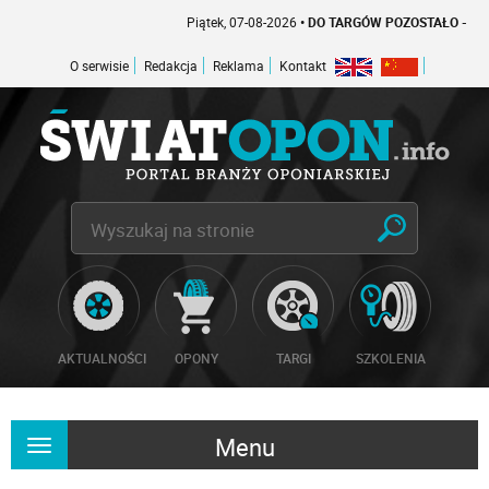
Piątek, 07-08-2026
• DO TARGÓW POZOSTAŁO -1 DNI
O serwisie
Redakcja
Reklama
Kontakt
AKTUALNOŚCI
OPONY
TARGI
SZKOLENIA
Menu
Rozwiń
nawigację