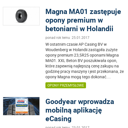
Magna MA01 zastępuje
opony premium w
betoniarni w Holandii
ponad rok temu 25.01.2017
W ostatnim czasie AP Casing BV w
Woudenberg w Holandii zastąpiła zużyte
opony premium 23,5R25 oponami Magna
MA01. XXL Beton BV poszukiwała opon,
które zapewnią najlepszą cenę zakupu na
godzinę pracy maszyny i jest przekonana, że
opony Magna mogą tego dokonać.
...
OPONY PRZEMYSŁOWE
Goodyear wprowadza
mobilną aplikację
eCasing
ponad rok temu 23.01.2017