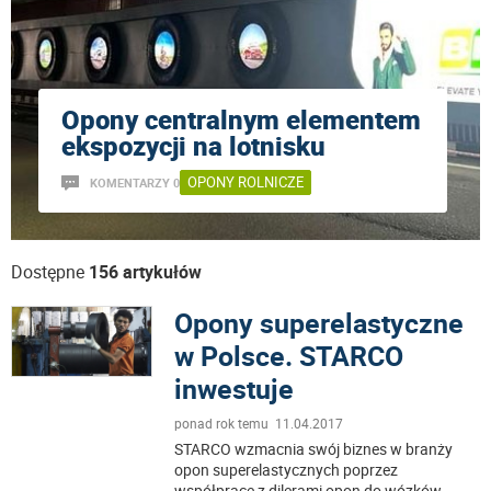
Opony centralnym elementem
ekspozycji na lotnisku
OPONY ROLNICZE
KOMENTARZY 0
Dostępne
156 artykułów
Opony superelastyczne
w Polsce. STARCO
inwestuje
ponad rok temu 11.04.2017
STARCO wzmacnia swój biznes w branży
opon superelastycznych poprzez
współpracę z dilerami opon do wózków