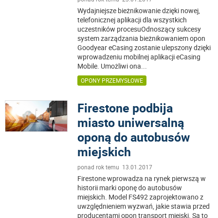
Wydajniejsze bieżnikowanie dzięki nowej,
telefonicznej aplikacji dla wszystkich
uczestników procesuOdnoszący sukcesy
system zarządzania bieżnikowaniem opon
Goodyear eCasing zostanie ulepszony dzięki
wprowadzeniu mobilnej aplikacji eCasing
Mobile. Umożliwi ona
...
OPONY PRZEMYSŁOWE
Firestone podbija
miasto uniwersalną
oponą do autobusów
miejskich
ponad rok temu 13.01.2017
Firestone wprowadza na rynek pierwszą w
historii marki oponę do autobusów
miejskich. Model FS492 zaprojektowano z
uwzględnieniem wyzwań, jakie stawia przed
producentami opon transport miejski. Są to