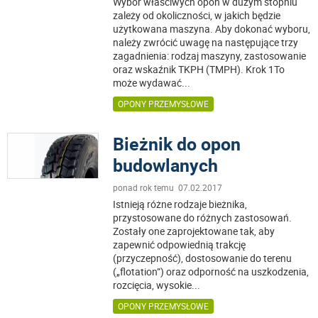
Wybór właściwych opon w dużym stopniu
zależy od okoliczności, w jakich będzie
użytkowana maszyna. Aby dokonać wyboru,
należy zwrócić uwagę na następujące trzy
zagadnienia: rodzaj maszyny, zastosowanie
oraz wskaźnik TKPH (TMPH). Krok 1To
może wydawać
...
OPONY PRZEMYSŁOWE
Bieżnik do opon
budowlanych
ponad rok temu 07.02.2017
Istnieją różne rodzaje bieżnika,
przystosowane do różnych zastosowań.
Zostały one zaprojektowane tak, aby
zapewnić odpowiednią trakcję
(przyczepność), dostosowanie do terenu
(„flotation”) oraz odporność na uszkodzenia,
rozcięcia, wysokie
...
OPONY PRZEMYSŁOWE