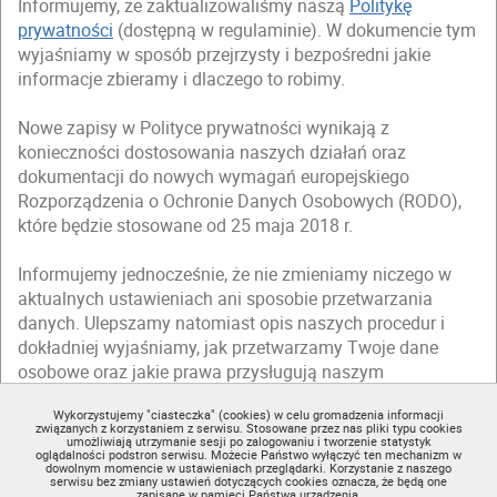
Informujemy, że zaktualizowaliśmy naszą
Politykę
prywatności
(dostępną w regulaminie). W dokumencie tym
wyjaśniamy w sposób przejrzysty i bezpośredni jakie
informacje zbieramy i dlaczego to robimy.
Nowe zapisy w Polityce prywatności wynikają z
konieczności dostosowania naszych działań oraz
dokumentacji do nowych wymagań europejskiego
Rozporządzenia o Ochronie Danych Osobowych (RODO),
które będzie stosowane od 25 maja 2018 r.
Informujemy jednocześnie, że nie zmieniamy niczego w
aktualnych ustawieniach ani sposobie przetwarzania
danych. Ulepszamy natomiast opis naszych procedur i
dokładniej wyjaśniamy, jak przetwarzamy Twoje dane
osobowe oraz jakie prawa przysługują naszym
użytkownikom.
Wykorzystujemy "ciasteczka" (cookies) w celu gromadzenia informacji
związanych z korzystaniem z serwisu. Stosowane przez nas pliki typu cookies
Zapraszamy Cię do zapoznania się ze zmienioną
Polityką
umożliwiają utrzymanie sesji po zalogowaniu i tworzenie statystyk
oglądalności podstron serwisu. Możecie Państwo wyłączyć ten mechanizm w
prywatności
(dostępną w regulaminie).
dowolnym momencie w ustawieniach przeglądarki. Korzystanie z naszego
serwisu bez zmiany ustawień dotyczących cookies oznacza, że będą one
zapisane w pamięci Państwa urządzenia.