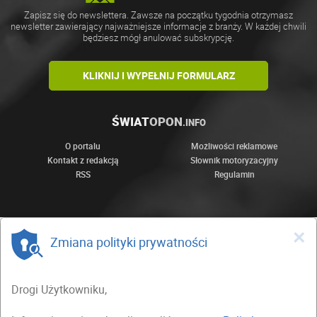
Zapisz się do newslettera. Zawsze na początku tygodnia otrzymasz
newsletter zawierający najważniejsze informacje z branży. W każdej chwili
będziesz mógł anulować subskrypcję.
KLIKNIJ I WYPEŁNIJ FORMULARZ
ŚWIAT
OPON
.INFO
O portalu
Możliwości reklamowe
Kontakt z redakcją
Słownik motoryzacyjny
RSS
Regulamin
×
Zmiana polityki prywatności
Drogi Użytkowniku,