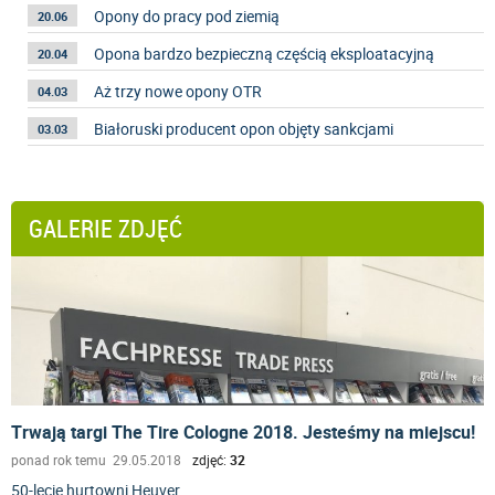
Opony do pracy pod ziemią
20.06
Opona bardzo bezpieczną częścią eksploatacyjną
20.04
Aż trzy nowe opony OTR
04.03
Białoruski producent opon objęty sankcjami
03.03
GALERIE ZDJĘĆ
Trwają targi The Tire Cologne 2018. Jesteśmy na miejscu!
ponad rok temu 29.05.2018
zdjęć:
32
50-lecie hurtowni Heuver