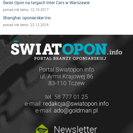
Świat Opon na targach Inter Cars w Warszawie
ponad rok temu 12.10.2017
Shanghai: oponiarskie trio
ponad rok temu 22.12.2016
Portal Swiatopon.info
ul. Armii Krajowej 86
83-110 Tczew
tel. 58 777 01 25
e-mail:
redakcja@swiatopon.info
e-mail:
ado@goldman.pl
Newsletter