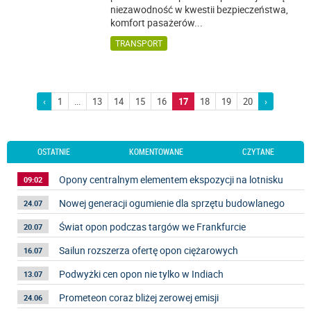
niezawodność w kwestii bezpieczeństwa,
komfort pasażerów
...
TRANSPORT
‹
1
...
13
14
15
16
17
18
19
20
›
OSTATNIE
KOMENTOWANE
CZYTANE
Opony centralnym elementem ekspozycji na lotnisku
09:02
Nowej generacji ogumienie dla sprzętu budowlanego
24.07
Świat opon podczas targów we Frankfurcie
20.07
Sailun rozszerza ofertę opon ciężarowych
16.07
Podwyżki cen opon nie tylko w Indiach
13.07
Prometeon coraz bliżej zerowej emisji
24.06