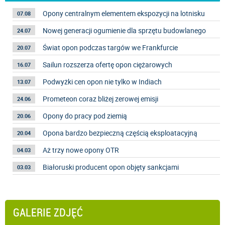
Opony centralnym elementem ekspozycji na lotnisku
07.08
Nowej generacji ogumienie dla sprzętu budowlanego
24.07
Świat opon podczas targów we Frankfurcie
20.07
Sailun rozszerza ofertę opon ciężarowych
16.07
Podwyżki cen opon nie tylko w Indiach
13.07
Prometeon coraz bliżej zerowej emisji
24.06
Opony do pracy pod ziemią
20.06
Opona bardzo bezpieczną częścią eksploatacyjną
20.04
Aż trzy nowe opony OTR
04.03
Białoruski producent opon objęty sankcjami
03.03
GALERIE ZDJĘĆ