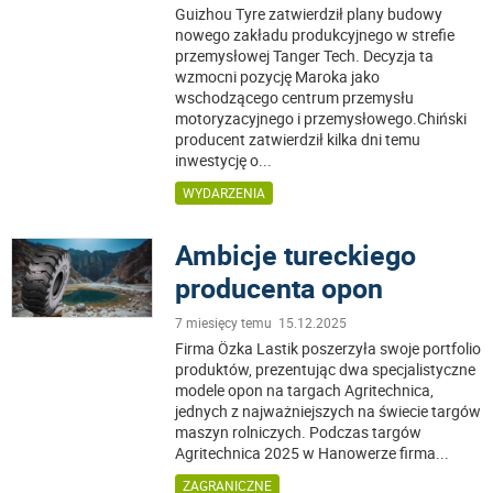
Guizhou Tyre zatwierdził plany budowy
nowego zakładu produkcyjnego w strefie
przemysłowej Tanger Tech. Decyzja ta
wzmocni pozycję Maroka jako
wschodzącego centrum przemysłu
motoryzacyjnego i przemysłowego.Chiński
producent zatwierdził kilka dni temu
inwestycję o
...
WYDARZENIA
Ambicje tureckiego
producenta opon
7 miesięcy temu 15.12.2025
Firma Özka Lastik poszerzyła swoje portfolio
produktów, prezentując dwa specjalistyczne
modele opon na targach Agritechnica,
jednych z najważniejszych na świecie targów
maszyn rolniczych. Podczas targów
Agritechnica 2025 w Hanowerze firma
...
ZAGRANICZNE