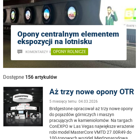
Opony centralnym elementem
ekspozycji na lotnisku
OPONY ROLNICZE
KOMENTARZY 0
Dostępne
156 artykułów
Aż trzy nowe opony OTR
5 miesięcy temu 04.03.2026
Bridgestone opracował aż trzy nowe opony
do pojazdów górniczych i maszyn
pracujących w kamieniołomów. Na targach
ConEXPO w Las Vegas największe wrażenie
robi model MasterCore VMTD 27.00R49 do
100-tonowych wozideł.Międzynarodowa