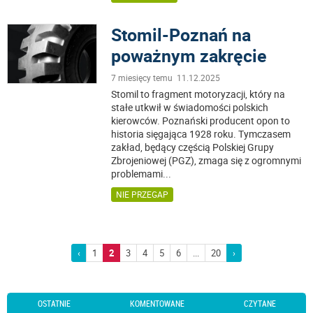
Stomil-Poznań na
poważnym zakręcie
7 miesięcy temu 11.12.2025
Stomil to fragment motoryzacji, który na
stałe utkwił w świadomości polskich
kierowców. Poznański producent opon to
historia sięgająca 1928 roku. Tymczasem
zakład, będący częścią Polskiej Grupy
Zbrojeniowej (PGZ), zmaga się z ogromnymi
problemami
...
NIE PRZEGAP
‹
1
2
3
4
5
6
...
20
›
OSTATNIE
KOMENTOWANE
CZYTANE