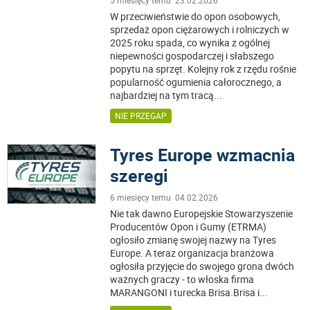
5 miesięcy temu 23.02.2026
W przeciwieństwie do opon osobowych,
sprzedaż opon ciężarowych i rolniczych w
2025 roku spada, co wynika z ogólnej
niepewności gospodarczej i słabszego
popytu na sprzęt. Kolejny rok z rzędu rośnie
popularność ogumienia całorocznego, a
najbardziej na tym tracą
...
NIE PRZEGAP
Tyres Europe wzmacnia
szeregi
6 miesięcy temu 04.02.2026
Nie tak dawno Europejskie Stowarzyszenie
Producentów Opon i Gumy (ETRMA)
ogłosiło zmianę swojej nazwy na Tyres
Europe. A teraz organizacja branżowa
ogłosiła przyjęcie do swojego grona dwóch
ważnych graczy - to włoska firma
MARANGONI i turecka Brisa.Brisa i
...