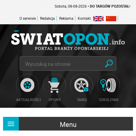
Sobota, 08-08-2026
• DO TARGÓW POZOSTAŁO -1 DNI
O serwisie
Redakcja
Reklama
Kontakt
AKTUALNOŚCI
OPONY
TARGI
SZKOLENIA
Menu
Rozwiń
nawigację