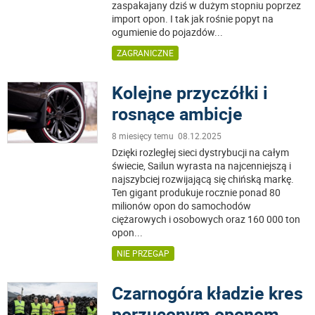
zaspakajany dziś w dużym stopniu poprzez
import opon. I tak jak rośnie popyt na
ogumienie do pojazdów
...
ZAGRANICZNE
Kolejne przyczółki i
rosnące ambicje
8 miesięcy temu 08.12.2025
Dzięki rozległej sieci dystrybucji na całym
świecie, Sailun wyrasta na najcenniejszą i
najszybciej rozwijającą się chińską markę.
Ten gigant produkuje rocznie ponad 80
milionów opon do samochodów
ciężarowych i osobowych oraz 160 000 ton
opon
...
NIE PRZEGAP
Czarnogóra kładzie kres
porzuconym oponom