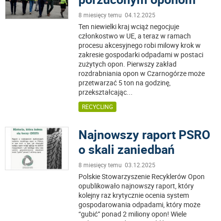
8 miesięcy temu 04.12.2025
Ten niewielki kraj wciąż negocjuje
członkostwo w UE, a teraz w ramach
procesu akcesyjnego robi milowy krok w
zakresie gospodarki odpadami w postaci
zużytych opon. Pierwszy zakład
rozdrabniania opon w Czarnogórze może
przetwarzać 5 ton na godzinę,
przekształcając
...
RECYCLING
Najnowszy raport PSRO
o skali zaniedbań
8 miesięcy temu 03.12.2025
Polskie Stowarzyszenie Recyklerów Opon
opublikowało najnowszy raport, który
kolejny raz krytycznie ocenia system
gospodarowania odpadami, który może
“gubić” ponad 2 miliony opon! Wiele