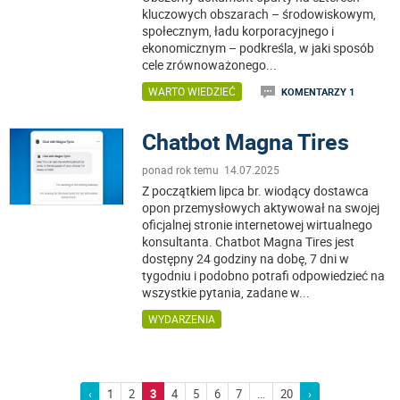
kluczowych obszarach – środowiskowym,
społecznym, ładu korporacyjnego i
ekonomicznym – podkreśla, w jaki sposób
cele zrównoważonego
...
WARTO WIEDZIEĆ
KOMENTARZY 1
Chatbot Magna Tires
ponad rok temu 14.07.2025
Z początkiem lipca br. wiodący dostawca
opon przemysłowych aktywował na swojej
oficjalnej stronie internetowej wirtualnego
konsultanta. Chatbot Magna Tires jest
dostępny 24 godziny na dobę, 7 dni w
tygodniu i podobno potrafi odpowiedzieć na
wszystkie pytania, zadane w
...
WYDARZENIA
‹
1
2
3
4
5
6
7
...
20
›