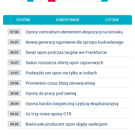
OSTATNIE
KOMENTOWANE
CZYTANE
Opony centralnym elementem ekspozycji na lotnisku
07.08
Nowej generacji ogumienie dla sprzętu budowlanego
24.07
Świat opon podczas targów we Frankfurcie
20.07
Sailun rozszerza ofertę opon ciężarowych
16.07
Podwyżki cen opon nie tylko w Indiach
13.07
Prometeon coraz bliżej zerowej emisji
24.06
Opony do pracy pod ziemią
20.06
Opona bardzo bezpieczną częścią eksploatacyjną
20.04
Aż trzy nowe opony OTR
04.03
Białoruski producent opon objęty sankcjami
03.03