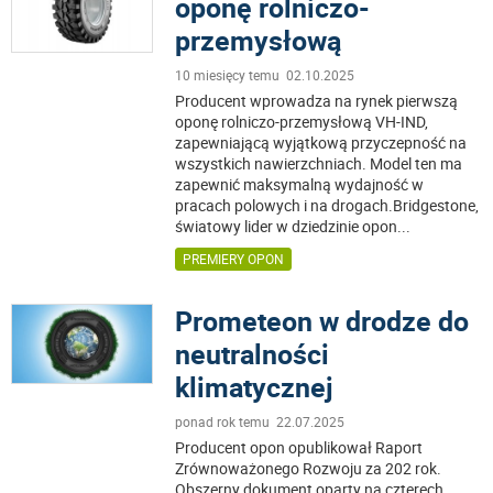
oponę rolniczo-
przemysłową
10 miesięcy temu 02.10.2025
Producent wprowadza na rynek pierwszą
oponę rolniczo-przemysłową VH-IND,
zapewniającą wyjątkową przyczepność na
wszystkich nawierzchniach. Model ten ma
zapewnić maksymalną wydajność w
pracach polowych i na drogach.Bridgestone,
światowy lider w dziedzinie opon
...
PREMIERY OPON
Prometeon w drodze do
neutralności
klimatycznej
ponad rok temu 22.07.2025
Producent opon opublikował Raport
Zrównoważonego Rozwoju za 202 rok.
Obszerny dokument oparty na czterech