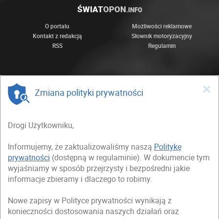
ŚWIAT
OPON
.INFO
O portalu
Możliwości reklamowe
Kontakt z redakcją
Słownik motoryzacyjny
RSS
Regulamin
×
Zmiana polityki prywatności
Drogi Użytkowniku,
Informujemy, że zaktualizowaliśmy naszą
Politykę
prywatności
(dostępną w regulaminie). W dokumencie tym
wyjaśniamy w sposób przejrzysty i bezpośredni jakie
informacje zbieramy i dlaczego to robimy.
Nowe zapisy w Polityce prywatności wynikają z
konieczności dostosowania naszych działań oraz