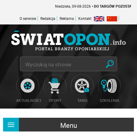
Niedziela, 09-08-2026
• DO TARGÓW POZOSTAŁO -1 DN
O serwisie
Redakcja
Reklama
Kontakt
AKTUALNOŚCI
OPONY
TARGI
SZKOLENIA
Menu
Rozwiń
nawigację