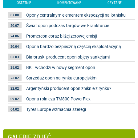
OSTATNIE
KOMENTOWANE
CZYTANE
Opony centralnym elementem ekspozycji na lotnisku
07.08
Świat opon podczas targów we Frankfurcie
20.07
Prometeon coraz bliżej zerowej emisji
24.06
Opona bardzo bezpieczną częścią eksploatacyjną
20.04
Białoruski producent opon objęty sankcjami
03.03
BKT wchodzi w nowy segment opon
25.02
Sprzedaż opon na rynku europejskim
23.02
Argentyński producent opon zniknie z rynku?
22.02
Opona rolnicza TM800 PowerFlex
09.02
Tyres Europe wzmacnia szeregi
04.02
GALERIE ZDJĘĆ