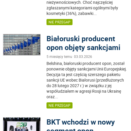
nieżywnościowych. Choć najczęściej
zgłaszanymi kategoriami ogólnymi były
kosmetyki (36%), zabawki
...
NIE PRZEGAP
Białoruski producent
opon objęty sankcjami
5 miesięcy temu 03.03.2026
Belshina, białoruski producent opon, został
ponownie objęty sankcjami Unii Europejskiej.
Decyzja ta jest częścią szerszego pakietu
sankcji UE wobec Białorusi (przedłużonych
do 28 lutego 2027 r.) w związku z jej
współudziałem w agresji Rosji na Ukrainę
oraz
...
NIE PRZEGAP
BKT wchodzi w nowy
segment opon