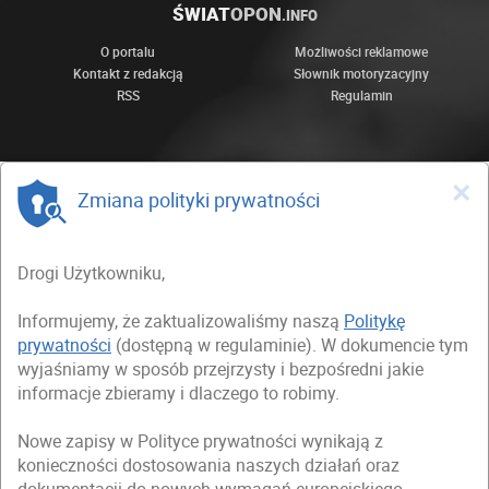
ŚWIAT
OPON
.INFO
O portalu
Możliwości reklamowe
Kontakt z redakcją
Słownik motoryzacyjny
RSS
Regulamin
×
Zmiana polityki prywatności
Drogi Użytkowniku,
Informujemy, że zaktualizowaliśmy naszą
Politykę
prywatności
(dostępną w regulaminie). W dokumencie tym
wyjaśniamy w sposób przejrzysty i bezpośredni jakie
informacje zbieramy i dlaczego to robimy.
Nowe zapisy w Polityce prywatności wynikają z
konieczności dostosowania naszych działań oraz