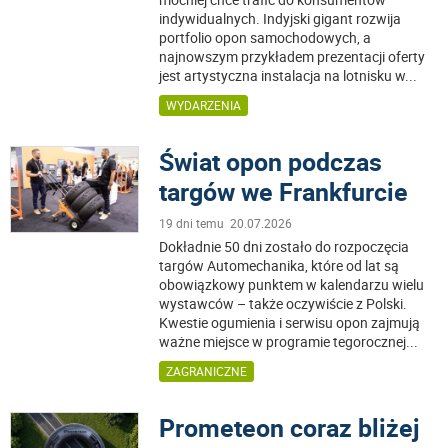
indywidualnych. Indyjski gigant rozwija
portfolio opon samochodowych, a
najnowszym przykładem prezentacji oferty
jest artystyczna instalacja na lotnisku w
...
WYDARZENIA
Świat opon podczas
targów we Frankfurcie
19 dni temu 20.07.2026
Dokładnie 50 dni zostało do rozpoczęcia
targów Automechanika, które od lat są
obowiązkowy punktem w kalendarzu wielu
wystawców – także oczywiście z Polski.
Kwestie ogumienia i serwisu opon zajmują
ważne miejsce w programie tegorocznej
...
ZAGRANICZNE
Prometeon coraz bliżej