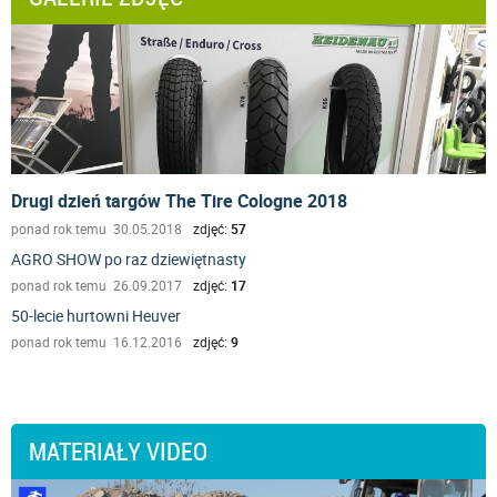
Drugi dzień targów The Tire Cologne 2018
ponad rok temu 30.05.2018
zdjęć:
57
AGRO SHOW po raz dziewiętnasty
ponad rok temu 26.09.2017
zdjęć:
17
50-lecie hurtowni Heuver
ponad rok temu 16.12.2016
zdjęć:
9
MATERIAŁY VIDEO