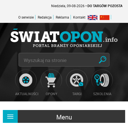
Niedziela, 09-08-2026
• DO TARGÓW POZOSTAŁO -1 DN
O serwisie
Redakcja
Reklama
Kontakt
AKTUALNOŚCI
OPONY
TARGI
SZKOLENIA
Menu
Rozwiń
nawigację