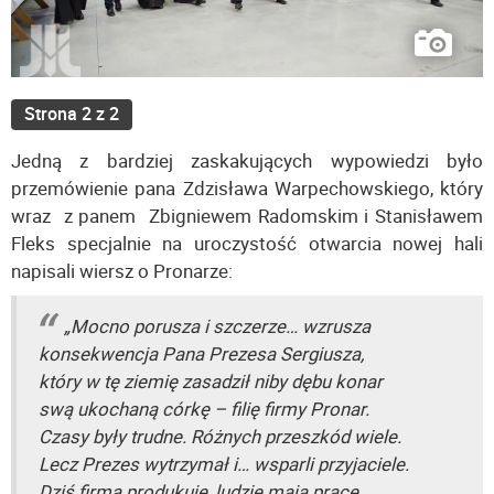
Strona 2 z 2
Jedną z bardziej zaskakujących wypowiedzi było
przemówienie pana Zdzisława Warpechowskiego, który
wraz z panem Zbigniewem Radomskim i Stanisławem
Fleks specjalnie na uroczystość otwarcia nowej hali
napisali wiersz o Pronarze:
„Mocno porusza i szczerze… wzrusza
konsekwencja Pana Prezesa Sergiusza,
który w tę ziemię zasadził niby dębu konar
swą ukochaną córkę – filię firmy Pronar.
Czasy były trudne. Różnych przeszkód wiele.
Lecz Prezes wytrzymał i… wsparli przyjaciele.
Dziś firma produkuje, ludzie mają pracę,