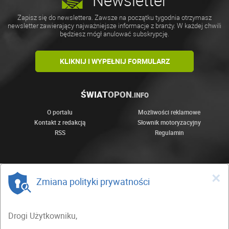
Newsletter
Zapisz się do newslettera. Zawsze na początku tygodnia otrzymasz
newsletter zawierający najważniejsze informacje z branży. W każdej chwili
będziesz mógł anulować subskrypcję.
KLIKNIJ I WYPEŁNIJ FORMULARZ
ŚWIAT
OPON
.INFO
O portalu
Możliwości reklamowe
Kontakt z redakcją
Słownik motoryzacyjny
RSS
Regulamin
×
Zmiana polityki prywatności
Drogi Użytkowniku,