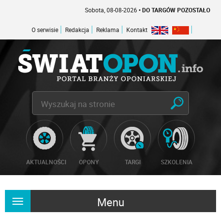
Sobota, 08-08-2026
• DO TARGÓW POZOSTAŁO -1 DNI
O serwisie
Redakcja
Reklama
Kontakt
AKTUALNOŚCI
OPONY
TARGI
SZKOLENIA
Menu
Rozwiń
nawigację