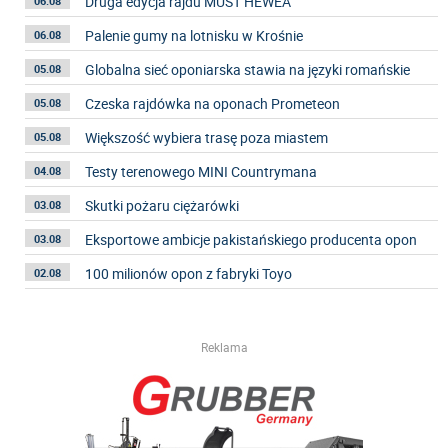
Druga edycja rajdu MUST HEWEA
06.08
Palenie gumy na lotnisku w Krośnie
06.08
Globalna sieć oponiarska stawia na języki romańskie
05.08
Czeska rajdówka na oponach Prometeon
05.08
Większość wybiera trasę poza miastem
05.08
Testy terenowego MINI Countrymana
04.08
Skutki pożaru ciężarówki
03.08
Eksportowe ambicje pakistańskiego producenta opon
03.08
100 milionów opon z fabryki Toyo
02.08
Reklama