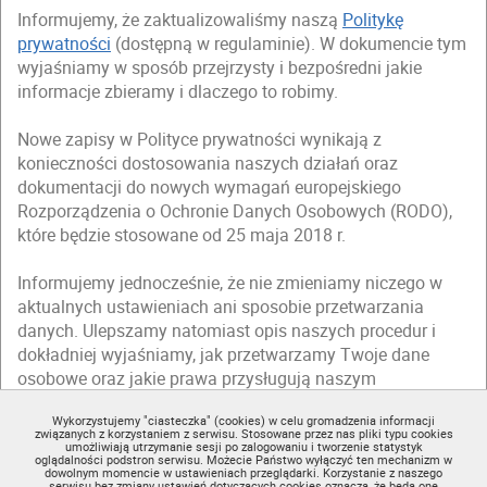
Informujemy, że zaktualizowaliśmy naszą
Politykę
prywatności
(dostępną w regulaminie). W dokumencie tym
wyjaśniamy w sposób przejrzysty i bezpośredni jakie
informacje zbieramy i dlaczego to robimy.
Nowe zapisy w Polityce prywatności wynikają z
konieczności dostosowania naszych działań oraz
dokumentacji do nowych wymagań europejskiego
Rozporządzenia o Ochronie Danych Osobowych (RODO),
które będzie stosowane od 25 maja 2018 r.
Informujemy jednocześnie, że nie zmieniamy niczego w
aktualnych ustawieniach ani sposobie przetwarzania
danych. Ulepszamy natomiast opis naszych procedur i
dokładniej wyjaśniamy, jak przetwarzamy Twoje dane
osobowe oraz jakie prawa przysługują naszym
użytkownikom.
Wykorzystujemy "ciasteczka" (cookies) w celu gromadzenia informacji
związanych z korzystaniem z serwisu. Stosowane przez nas pliki typu cookies
Zapraszamy Cię do zapoznania się ze zmienioną
Polityką
umożliwiają utrzymanie sesji po zalogowaniu i tworzenie statystyk
oglądalności podstron serwisu. Możecie Państwo wyłączyć ten mechanizm w
prywatności
(dostępną w regulaminie).
dowolnym momencie w ustawieniach przeglądarki. Korzystanie z naszego
serwisu bez zmiany ustawień dotyczących cookies oznacza, że będą one