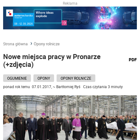
Reklama
Opony rolnicze
Strona główna
Nowe miejsca pracy w Pronarze
wydru
PDF
(+zdjęcia)
podst
do
OGUMIENIE
OPONY
OPONY ROLNICZE
ponad rok temu 07.01.2017, ~ Bartłomiej Ryś Czas czytania 3 minuty