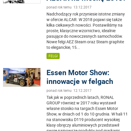
ponad rok temu 13.12.2017
Nadchodzący rok przyniesie istotne zmiany
w ofercie ALCAR. W 2018 pojawi się także
kilka ciekawych nowości. Postawiliśmy na
proste, klasyczne wzornictwo, idealnie
pasujące do nowoczesnych samochodów.
Nowe felgi AEZ Steam oraz Steam graphite
to eleganckie, 15
...
FELGI
Essen Motor Show:
innowacje w felgach
ponad rok temu 12.12.2017
Tak jak w poprzednich latach, RONAL
GROUP również w 2017 roku wystawił
własne stoisko na targach Essen Motor
Show, w dniach od 1 do 10 grudnia. W hali 11
na stanowisku D119 producent wysokiej
klasy obręczy aluminiowych przedstawił
swoje najnowsze produkty pod markami
...