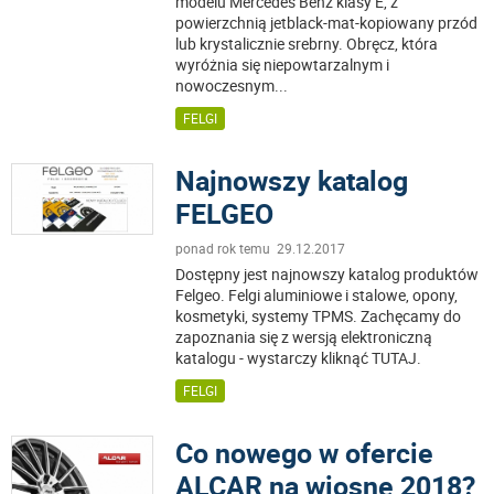
modelu Mercedes Benz klasy E, z
powierzchnią jetblack-mat-kopiowany przód
lub krystalicznie srebrny. Obręcz, która
wyróżnia się niepowtarzalnym i
nowoczesnym
...
FELGI
Najnowszy katalog
FELGEO
ponad rok temu 29.12.2017
Dostępny jest najnowszy katalog produktów
Felgeo. Felgi aluminiowe i stalowe, opony,
kosmetyki, systemy TPMS. Zachęcamy do
zapoznania się z wersją elektroniczną
katalogu - wystarczy kliknąć TUTAJ.
FELGI
Co nowego w ofercie
ALCAR na wiosnę 2018?