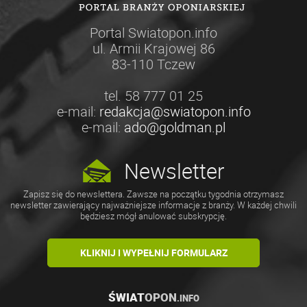
Portal Swiatopon.info
ul. Armii Krajowej 86
83-110 Tczew
tel. 58 777 01 25
e-mail:
redakcja@swiatopon.info
e-mail:
ado@goldman.pl
Newsletter
Zapisz się do newslettera. Zawsze na początku tygodnia otrzymasz
newsletter zawierający najważniejsze informacje z branży. W każdej chwili
będziesz mógł anulować subskrypcję.
KLIKNIJ I WYPEŁNIJ FORMULARZ
ŚWIAT
OPON
.INFO