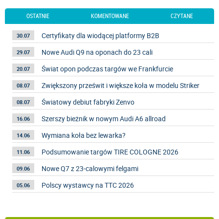
OSTATNIE
KOMENTOWANE
CZYTANE
Certyfikaty dla wiodącej platformy B2B
30.07
Nowe Audi Q9 na oponach do 23 cali
29.07
Świat opon podczas targów we Frankfurcie
20.07
Zwiększony prześwit i większe koła w modelu Striker
08.07
Światowy debiut fabryki Zenvo
08.07
Szerszy bieżnik w nowym Audi A6 allroad
16.06
Wymiana koła bez lewarka?
14.06
Podsumowanie targów TIRE COLOGNE 2026
11.06
Nowe Q7 z 23-calowymi felgami
09.06
Polscy wystawcy na TTC 2026
05.06