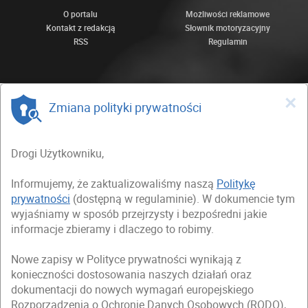
O portalu
Możliwości reklamowe
Kontakt z redakcją
Słownik motoryzacyjny
RSS
Regulamin
×
Zmiana polityki prywatności
Drogi Użytkowniku,
Informujemy, że zaktualizowaliśmy naszą
Politykę
prywatności
(dostępną w regulaminie). W dokumencie tym
wyjaśniamy w sposób przejrzysty i bezpośredni jakie
informacje zbieramy i dlaczego to robimy.
Nowe zapisy w Polityce prywatności wynikają z
konieczności dostosowania naszych działań oraz
dokumentacji do nowych wymagań europejskiego
Rozporządzenia o Ochronie Danych Osobowych (RODO),