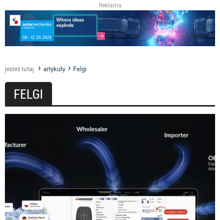
Reklama
artykuły
Felgi
jesteś tutaj
FELGI