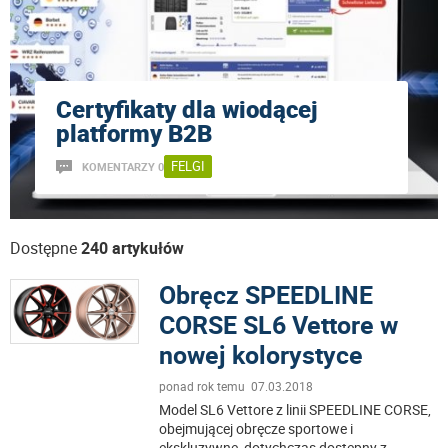
Certyfikaty dla wiodącej
platformy B2B
FELGI
KOMENTARZY 0
Dostępne
240 artykułów
Obręcz SPEEDLINE
CORSE SL6 Vettore w
nowej kolorystyce
ponad rok temu 07.03.2018
Model SL6 Vettore z linii SPEEDLINE CORSE,
obejmującej obręcze sportowe i
ekskluzywne, dotychczas dostępny z