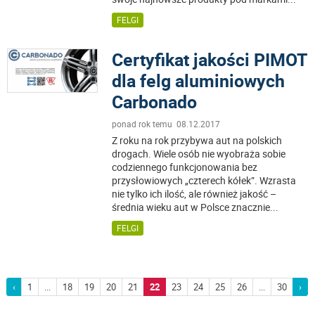
FELGI
Certyfikat jakości PIMOT
dla felg aluminiowych
Carbonado
ponad rok temu 08.12.2017
Z roku na rok przybywa aut na polskich
drogach. Wiele osób nie wyobraża sobie
codziennego funkcjonowania bez
przysłowiowych „czterech kółek”. Wzrasta
nie tylko ich ilość, ale również jakość –
średnia wieku aut w Polsce znacznie
...
FELGI
‹
1
...
18
19
20
21
22
23
24
25
26
...
30
›