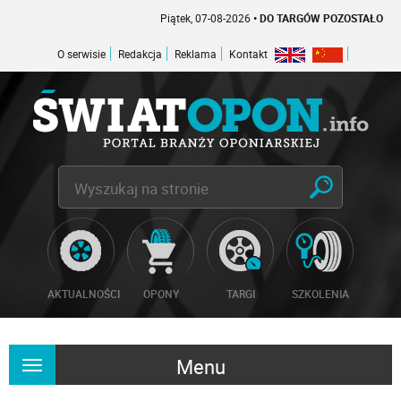
Piątek, 07-08-2026
• DO TARGÓW POZOSTAŁO -1 DNI
O serwisie
Redakcja
Reklama
Kontakt
AKTUALNOŚCI
OPONY
TARGI
SZKOLENIA
Menu
Rozwiń
nawigację