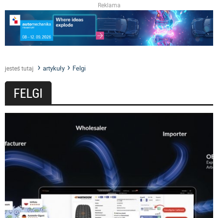
Reklama
artykuły
Felgi
jesteś tutaj
FELGI