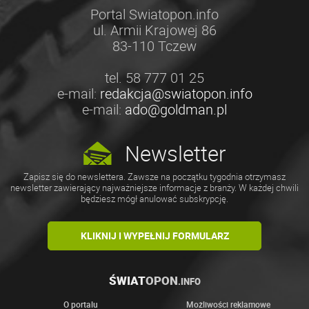
Portal Swiatopon.info
ul. Armii Krajowej 86
83-110 Tczew
tel. 58 777 01 25
e-mail:
redakcja@swiatopon.info
e-mail:
ado@goldman.pl
Newsletter
Zapisz się do newslettera. Zawsze na początku tygodnia otrzymasz
newsletter zawierający najważniejsze informacje z branży. W każdej chwili
będziesz mógł anulować subskrypcję.
KLIKNIJ I WYPEŁNIJ FORMULARZ
ŚWIAT
OPON
.INFO
O portalu
Możliwości reklamowe