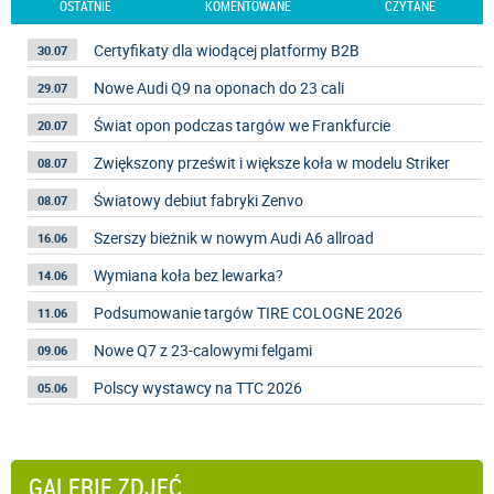
OSTATNIE
KOMENTOWANE
CZYTANE
Certyfikaty dla wiodącej platformy B2B
30.07
Nowe Audi Q9 na oponach do 23 cali
29.07
Świat opon podczas targów we Frankfurcie
20.07
Zwiększony prześwit i większe koła w modelu Striker
08.07
Światowy debiut fabryki Zenvo
08.07
Szerszy bieżnik w nowym Audi A6 allroad
16.06
Wymiana koła bez lewarka?
14.06
Podsumowanie targów TIRE COLOGNE 2026
11.06
Nowe Q7 z 23-calowymi felgami
09.06
Polscy wystawcy na TTC 2026
05.06
GALERIE ZDJĘĆ