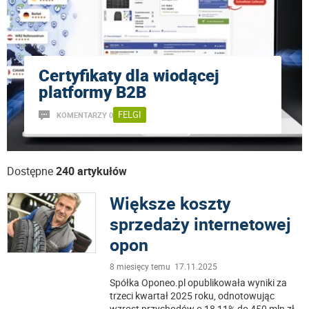
Certyfikaty dla wiodącej
platformy B2B
FELGI
KOMENTARZY 0
Dostępne
240 artykułów
Większe koszty
sprzedaży internetowej
opon
8 miesięcy temu 17.11.2025
Spółka Oponeo.pl opublikowała wyniki za
trzeci kwartał 2025 roku, odnotowując
wzrost przychodów o 18,11% do 450 mln zł,