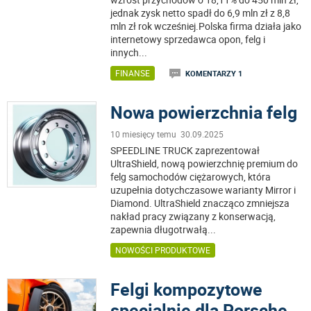
jednak zysk netto spadł do 6,9 mln zł z 8,8
mln zł rok wcześniej.Polska firma działa jako
internetowy sprzedawca opon, felg i
innych
...
FINANSE
KOMENTARZY 1
Nowa powierzchnia felg
10 miesięcy temu 30.09.2025
SPEEDLINE TRUCK zaprezentował
UltraShield, nową powierzchnię premium do
felg samochodów ciężarowych, która
uzupełnia dotychczasowe warianty Mirror i
Diamond. UltraShield znacząco zmniejsza
nakład pracy związany z konserwacją,
zapewnia długotrwałą
...
NOWOŚCI PRODUKTOWE
Felgi kompozytowe
specjalnie dla Porsche