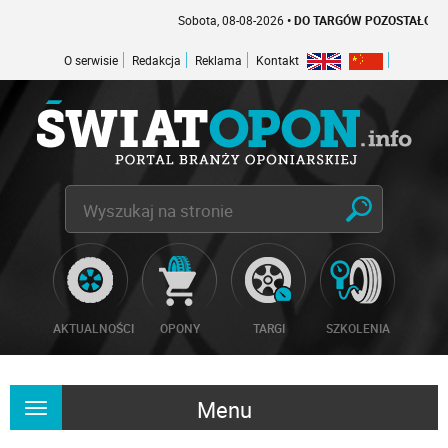
Sobota, 08-08-2026
• DO TARGÓW POZOSTAŁO -1 DNI
O serwisie
Redakcja
Reklama
Kontakt
AKTUALNOŚCI
OPONY
TARGI
SZKOLENIA
Menu
Rozwiń
nawigację