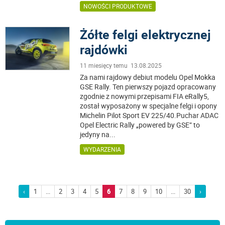
NOWOŚCI PRODUKTOWE
Żółte felgi elektrycznej
rajdówki
11 miesięcy temu 13.08.2025
Za nami rajdowy debiut modelu Opel Mokka
GSE Rally. Ten pierwszy pojazd opracowany
zgodnie z nowymi przepisami FIA eRally5,
został wyposażony w specjalne felgi i opony
Michelin Pilot Sport EV 225/40.Puchar ADAC
Opel Electric Rally „powered by GSE” to
jedyny na
...
WYDARZENIA
‹
1
...
2
3
4
5
6
7
8
9
10
...
30
›