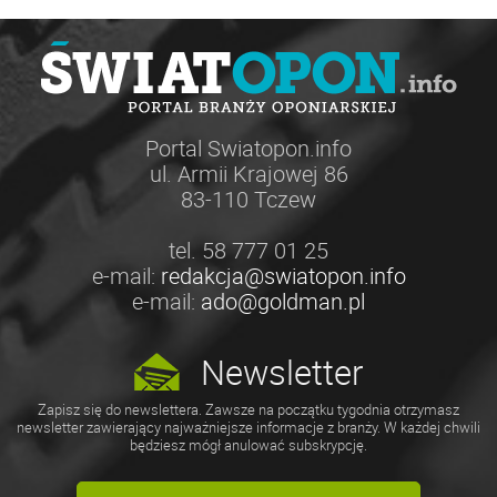
Portal Swiatopon.info
ul. Armii Krajowej 86
83-110 Tczew
tel. 58 777 01 25
e-mail:
redakcja@swiatopon.info
e-mail:
ado@goldman.pl
Newsletter
Zapisz się do newslettera. Zawsze na początku tygodnia otrzymasz
newsletter zawierający najważniejsze informacje z branży. W każdej chwili
będziesz mógł anulować subskrypcję.