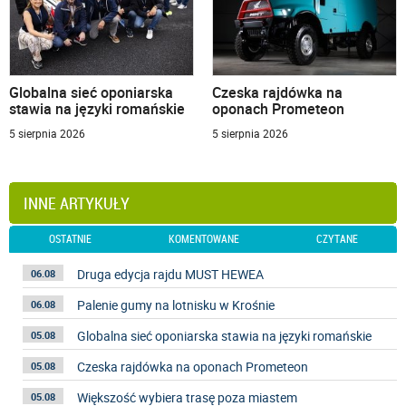
Globalna sieć oponiarska
Czeska rajdówka na
stawia na języki romańskie
oponach Prometeon
5 sierpnia 2026
5 sierpnia 2026
INNE ARTYKUŁY
OSTATNIE
KOMENTOWANE
CZYTANE
Druga edycja rajdu MUST HEWEA
06.08
Palenie gumy na lotnisku w Krośnie
06.08
Globalna sieć oponiarska stawia na języki romańskie
05.08
Czeska rajdówka na oponach Prometeon
05.08
Większość wybiera trasę poza miastem
05.08