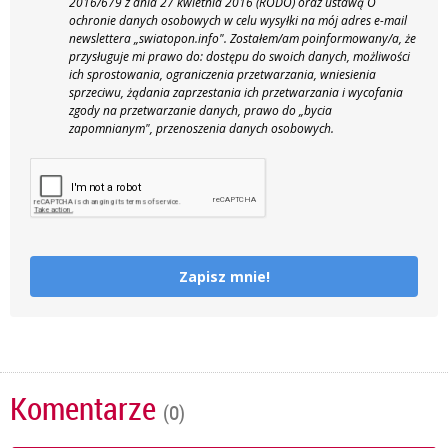
2016/679 z dnia 27 kwietnia 2016 (RODO) oraz ustawą O
ochronie danych osobowych w celu wysyłki na mój adres e-mail
newslettera „swiatopon.info".
Zostałem/am poinformowany/a, że
przysługuje mi prawo do: dostępu do swoich danych, możliwości
ich sprostowania, ograniczenia przetwarzania, wniesienia
sprzeciwu, żądania zaprzestania ich przetwarzania i wycofania
zgody na przetwarzanie danych, prawo do „bycia
zapomnianym", przenoszenia danych osobowych.
Zapisz mnie!
Komentarze
(0)