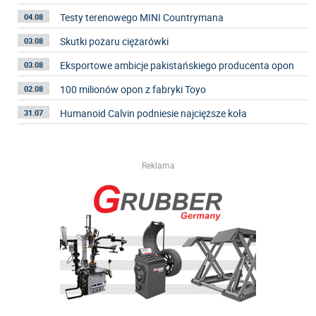
Testy terenowego MINI Countrymana
04.08
Skutki pożaru ciężarówki
03.08
Eksportowe ambicje pakistańskiego producenta opon
03.08
100 milionów opon z fabryki Toyo
02.08
Humanoid Calvin podniesie najcięższe koła
31.07
Reklama