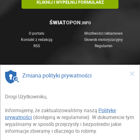
KLIKNIJ I WYPEŁNIJ FORMULARZ
ŚWIAT
OPON
.INFO
O portalu
Możliwości reklamowe
Kontakt z redakcją
Słownik motoryzacyjny
RSS
Regulamin
×
Zmiana polityki prywatności
Drogi Użytkowniku,
Informujemy, że zaktualizowaliśmy naszą
Politykę
prywatności
(dostępną w regulaminie). W dokumencie tym
wyjaśniamy w sposób przejrzysty i bezpośredni jakie
informacje zbieramy i dlaczego to robimy.