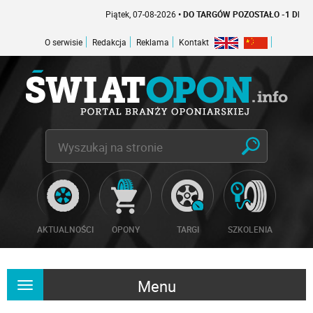
Piątek, 07-08-2026
• DO TARGÓW POZOSTAŁO -1 DNI
O serwisie
Redakcja
Reklama
Kontakt
AKTUALNOŚCI
OPONY
TARGI
SZKOLENIA
Menu
Rozwiń
nawigację