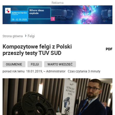
Reklama
Felgi
Strona główna
Kompozytowe felgi z Polski
wydru
PDF
przeszły testy TUV SUD
podst
do
OGUMIENIE
FELGI
WARTO WIEDZIEĆ
ponad rok temu 18.01.2019, ~ Administrator Czas czytania 3 minuty