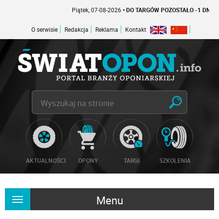
Piątek, 07-08-2026
• DO TARGÓW POZOSTAŁO -1 DNI
O serwisie
Redakcja
Reklama
Kontakt
AKTUALNOŚCI
OPONY
TARGI
SZKOLENIA
Menu
Rozwiń
nawigację