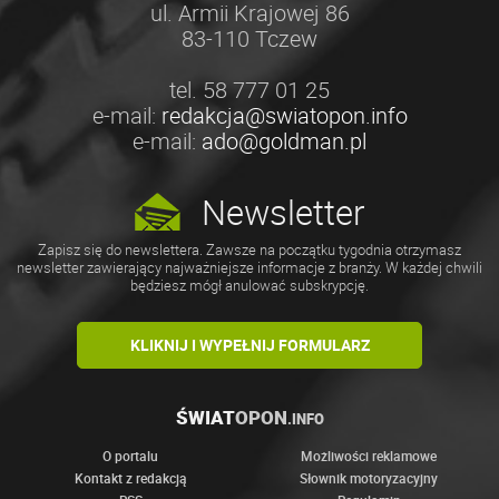
ul. Armii Krajowej 86
83-110 Tczew
tel. 58 777 01 25
e-mail:
redakcja@swiatopon.info
e-mail:
ado@goldman.pl
Newsletter
Zapisz się do newslettera. Zawsze na początku tygodnia otrzymasz
newsletter zawierający najważniejsze informacje z branży. W każdej chwili
będziesz mógł anulować subskrypcję.
KLIKNIJ I WYPEŁNIJ FORMULARZ
ŚWIAT
OPON
.INFO
O portalu
Możliwości reklamowe
Kontakt z redakcją
Słownik motoryzacyjny