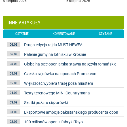
5 sierpnia 2026
5 sierpnia 2026
INNE ARTYKUŁY
OSTATNIE
KOMENTOWANE
CZYTANE
Druga edycja rajdu MUST HEWEA
06.08
Palenie gumy na lotnisku w Krośnie
06.08
Globalna sieć oponiarska stawia na języki romańskie
05.08
Czeska rajdówka na oponach Prometeon
05.08
Większość wybiera trasę poza miastem
05.08
Testy terenowego MINI Countrymana
04.08
Skutki pożaru ciężarówki
03.08
Eksportowe ambicje pakistańskiego producenta opon
03.08
100 milionów opon z fabryki Toyo
02.08