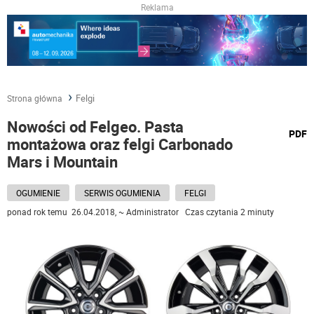
Reklama
Felgi
Strona główna
Nowości od Felgeo. Pasta
wydru
PDF
montażowa oraz felgi Carbonado
podst
do
Mars i Mountain
OGUMIENIE
SERWIS OGUMIENIA
FELGI
ponad rok temu 26.04.2018, ~ Administrator Czas czytania 2 minuty