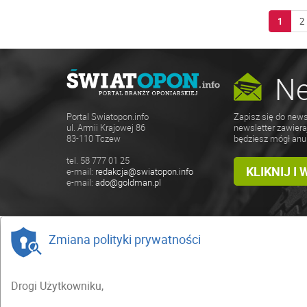
1
2
Ne
Zapisz się do news
Portal Swiatopon.info
newsletter zawiera
ul. Armii Krajowej 86
będziesz mógł anu
83-110 Tczew
tel. 58 777 01 25
KLIKNIJ I
e-mail:
redakcja@swiatopon.info
e-mail:
ado@goldman.pl
Zmiana polityki prywatności
Drogi Użytkowniku,