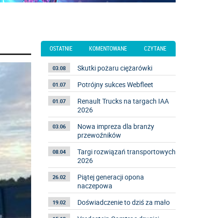
OSTATNIE
KOMENTOWANE
CZYTANE
Skutki pożaru ciężarówki
03.08
Potrójny sukces Webfleet
01.07
Renault Trucks na targach IAA
01.07
2026
Nowa impreza dla branży
03.06
przewoźników
Targi rozwiązań transportowych
08.04
2026
Piątej generacji opona
26.02
naczepowa
Doświadczenie to dziś za mało
19.02