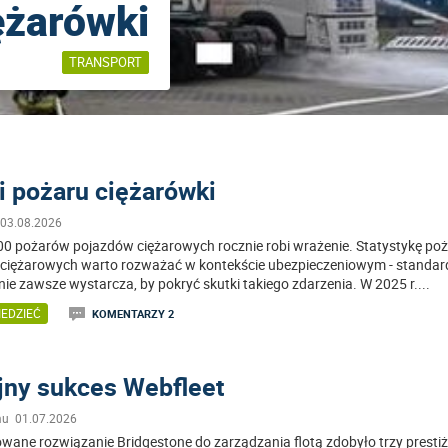
ężarówki
TRANSPORT
i pożaru ciężarówki
 03.08.2026
0 pożarów pojazdów ciężarowych rocznie robi wrażenie. Statystykę po
ciężarowych warto rozważać w kontekście ubezpieczeniowym - standa
nie zawsze wystarcza, by pokryć skutki takiego zdarzenia. W 2025 r.
...
EDZIEĆ
KOMENTARZY 2
jny sukces Webfleet
mu 01.07.2026
ane rozwiązanie Bridgestone do zarządzania flotą zdobyło trzy presti