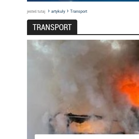
artykuły
Transport
jesteś tutaj
TRANSPORT