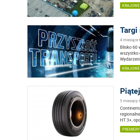
KRAJOWE
Targi
4 miesiące
Blisko 60
wszystko 
Wydarzeni
KRAJOWE
Piąte
5 miesięcy
Continent
regionaln
HT 3+, opo
PREMIER