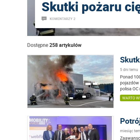
Skutki pożaru ci
KOMENTARZY 2
Dostępne
258 artykułów
Skutk
5 dni temu
Ponad 100
pojazdów 
polisa OC 
WARTO WI
Potró
miesiąc te
Zaawansow