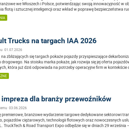
ranżowe we Włoszech i Polsce, potwierdzając swoją innowacyjność w o
a flotą i sztucznej inteligencji oraz wkład w poprawę bezpieczeństwa r
NIA
lt Trucks na targach IAA 2026
mu 01.07.2026
 na zbliżających się targach pokaże pojazdy przyspieszające dekarboniz
 drogowego. Na stoisku marka pokaże, jak rozwija się jej oferta pojazd
ych, która już dziś odpowiada na potrzeby operacyjne firm w kontekście 
CZNE
impreza dla branży przewoźników
 temu 03.06.2026
ię premierowe, branżowe wydarzenie targowe dedykowane sektorowi tra
, pojazdów ciężarowych, technologii flotowych oraz nowoczesnych usł
L. TruckTech & Road Transport Expo odbędzie się w dniach 29 września 