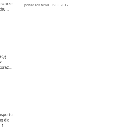
bszarze
ponad rok temu 06.03.2017
uchu
...
ację
ów
coraz
...
nsportu
ug dla
– 1
...