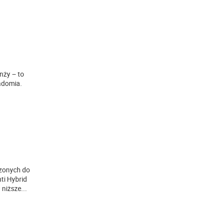
nży – to
adomia.
czonych do
ti Hybrid
 niższe
...