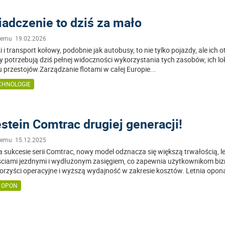
adczenie to dziś za mało
 temu 19.02.2026
 i transport kołowy, podobnie jak autobusy, to nie tylko pojazdy, ale ich o
 potrzebują dziś pełnej widoczności wykorzystania tych zasobów, ich lok
u przestojów.Zarządzanie flotami w całej Europie
...
CHNOLOGIE
stein Comtrac drugiej generacji!
 temu 15.12.2025
a sukcesie serii Comtrac, nowy model odznacza się większą trwałością, 
ciami jezdnymi i wydłużonym zasięgiem, co zapewnia użytkownikom b
orzyści operacyjne i wyższą wydajność w zakresie kosztów. Letnia opon
Y OPON