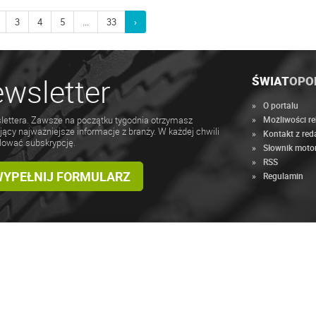
3
4
5
...
33
›
wsletter
ŚWIAT
OPO
O portalu
Możliwości r
lettera. Zawsze na początku tygodnia otrzymasz
jący najważniejsze informacje z branży. W każdej chwili
Kontakt z red
lować subskrypcję.
Słownik moto
RSS
 WYPEŁNIJ FORMULARZ
Regulamin