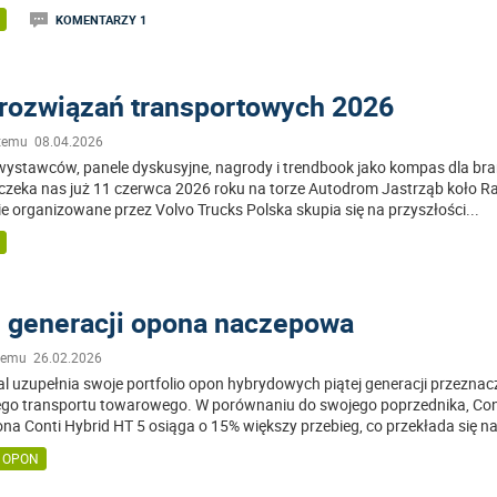
KOMENTARZY 1
 rozwiązań transportowych 2026
 temu 08.04.2026
 wystawców, panele dyskusyjne, nagrody i trendbook jako kompas dla bra
czeka nas już 11 czerwca 2026 roku na torze Autodrom Jastrząb koło R
e organizowane przez Volvo Trucks Polska skupia się na przyszłości
...
j generacji opona naczepowa
 temu 26.02.2026
al uzupełnia swoje portfolio opon hybrydowych piątej generacji przezna
ego transportu towarowego. W porównaniu do swojego poprzednika, Con
na Conti Hybrid HT 5 osiąga o 15% większy przebieg, co przekłada się na
Y OPON