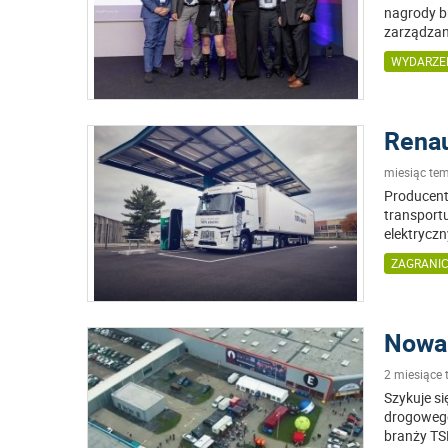
nagrody b
zarządzani
WYDARZE
Renau
miesiąc te
Producent
transportu
elektryczn
ZAGRANI
Nowa 
2 miesiące
Szykuje s
drogowego
branży TS