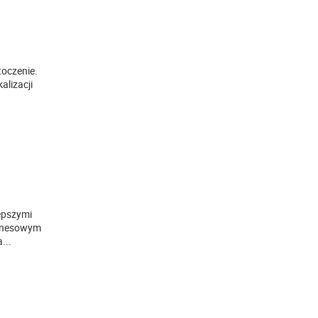
toczenie.
alizacji
lepszymi
iznesowym
a
...