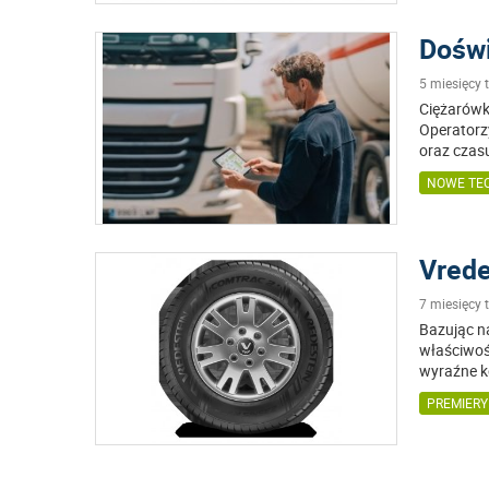
Doświ
5 miesięcy
Ciężarówki
Operatorzy
oraz czas
NOWE TE
Vrede
7 miesięcy
Bazując n
właściwoś
wyraźne k
PREMIER