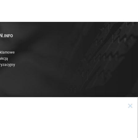
N
.INFO
eklamowe
akcją
ryzacyjny
×