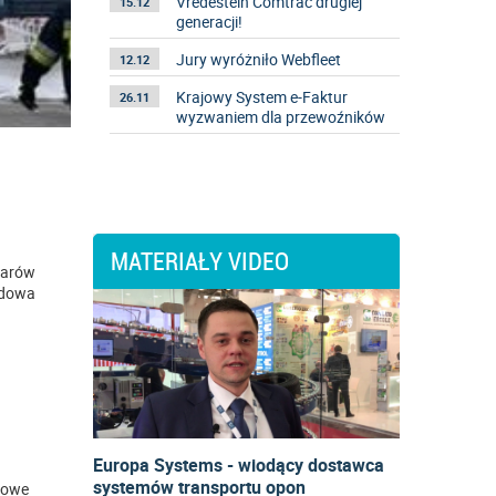
Vredestein Comtrac drugiej
15.12
generacji!
Jury wyróżniło Webfleet
12.12
Krajowy System e-Faktur
26.11
wyzwaniem dla przewoźników
MATERIAŁY VIDEO
żarów
rdowa
Europa Systems - wiodący dostawca
systemów transportu opon
żowe